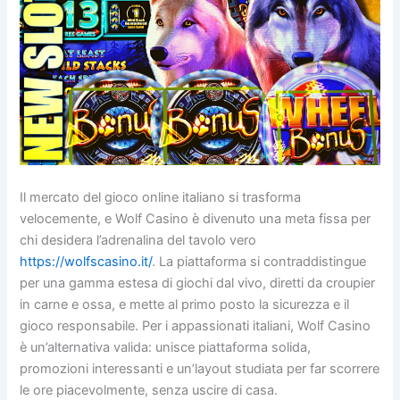
Il mercato del gioco online italiano si trasforma
velocemente, e Wolf Casino è divenuto una meta fissa per
chi desidera l’adrenalina del tavolo vero
https://wolfscasino.it/
. La piattaforma si contraddistingue
per una gamma estesa di giochi dal vivo, diretti da croupier
in carne e ossa, e mette al primo posto la sicurezza e il
gioco responsabile. Per i appassionati italiani, Wolf Casino
è un’alternativa valida: unisce piattaforma solida,
promozioni interessanti e un’layout studiata per far scorrere
le ore piacevolmente, senza uscire di casa.