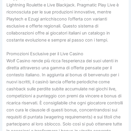
Lightning Roulette e Live Blackjack. Pragmatic Play Live è
riconosciuta per le sue produzioni innovative, mentre
Playtech e Ezugi arricchiscono l’offerta con varianti
esclusive e offerte regionali. Questo sistema di
collaborazioni offre ai giocatori italiani un catalogo in
costante evoluzione e sempre al passo con i tempi.
Promozioni Esclusive per il Live Casino
Wolf Casino rende più ricca l’esperienza dei suoi utenti in
diretta attraverso una gamma di offerte pensate per il
contesto italiano. In aggiunta al bonus di benvenuto per i
nuovi iscritti, il casinò lancia offerte periodiche come
cashback sulle perdite subite accumulate nei giochi live,
competizioni a punteggio con premi da vincere e bonus di
ricarica riservati. È consigliabile che ogni giocatore controlli
con cura le clausole di questi bonus, concentrandosi sui
requisiti di puntata (wagering requirements) e sui titoli che
partecipano al loro sblocco. Solo così si può ottenere tutte