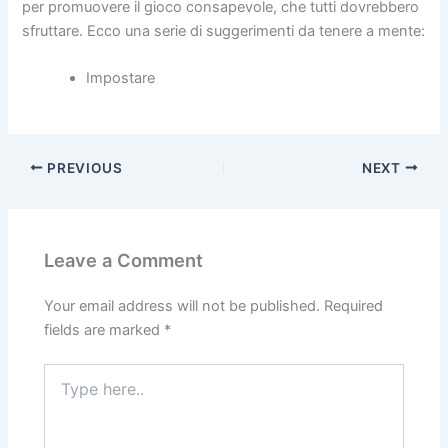
per promuovere il gioco consapevole, che tutti dovrebbero
sfruttare. Ecco una serie di suggerimenti da tenere a mente:
Impostare
PREVIOUS
NEXT
Leave a Comment
Your email address will not be published.
Required
fields are marked
*
Type
here..