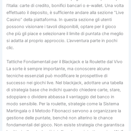
l’Italia: carte di credito, bonifici bancari o e-wallet. Una volta
effettuato il deposito, è sufficiente andare alla sezione “Live
Casino” della piattaforma. In questa sezione gli utenti
possono visionare i tavoli disponibili, optare per il gioco
che più gli piace e selezionare il limite di puntata che meglio
si adatta al proprio approccio. L’avventura parte in pochi
clic.
Tattiche Fondamentali per il Blackjack e la Roulette dal Vivo
La sorte è sempre importante, ma conoscere alcune
tecniche essenziali può modificare le prospettive di
successo nei giochi live. Nel blackjack, adottare una tabella
di strategia base che indichi quando chiedere carte, stare,
sdoppiare o dividere abbassa il vantaggio del banco in
modo sensibile. Per la roulette, strategie come la Sistema
Martingala o il Metodo Fibonacci servono a organizzare la
gestione delle puntate, benché non alterino le chance
fondamentali del gioco. Non esiste strategia che garantisca