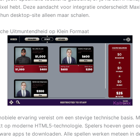
ixel hebt. Deze aandacht voor integratie onderscheidt Max
 hun desktop-site alleen maar schalen.
che Uitmuntendheid op Klein Formaat
mobiele ervaring vereist om een stevige technische basis. M
kt op moderne HTML5-technologie. Spelers hoeven geen o
zware apps te downloaden. Alle spellen werken meteen in 