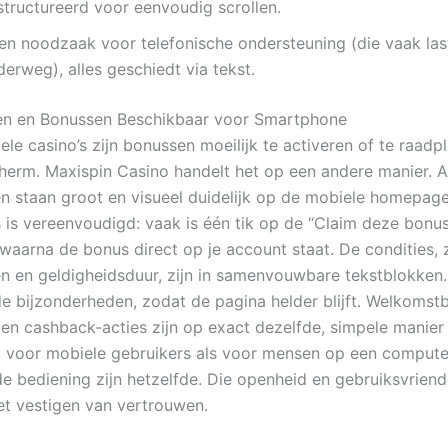
structureerd voor eenvoudig scrollen.
en noodzaak voor telefonische ondersteuning (die vaak last
erweg), alles geschiedt via tekst.
en en Bonussen Beschikbaar voor Smartphone
ele casino’s zijn bonussen moeilijk te activeren of te raad
cherm. Maxispin Casino handelt het op een andere manier. Al
n staan groot en visueel duidelijk op de mobiele homepage
 is vereenvoudigd: vaak is één tik op de “Claim deze bonu
 waarna de bonus direct op je account staat. De condities, 
n en geldigheidsduur, zijn in samenvouwbare tekstblokken.
e bijzonderheden, zodat de pagina helder blijft. Welkomst
s en cashback-acties zijn op exact dezelfde, simpele manier
k voor mobiele gebruikers als voor mensen op een compute
 bediening zijn hetzelfde. Die openheid en gebruiksvriende
het vestigen van vertrouwen.