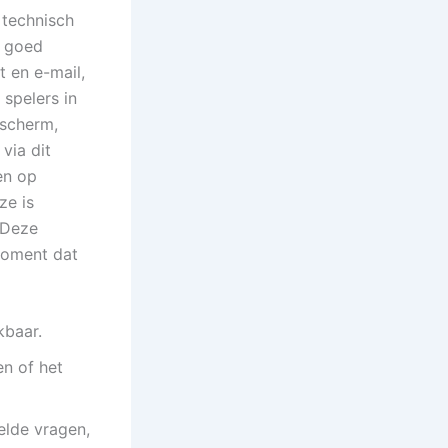
 technisch
l goed
t en e-mail,
 spelers in
 scherm,
 via dit
en op
ze is
 Deze
 moment dat
kbaar.
en of het
elde vragen,