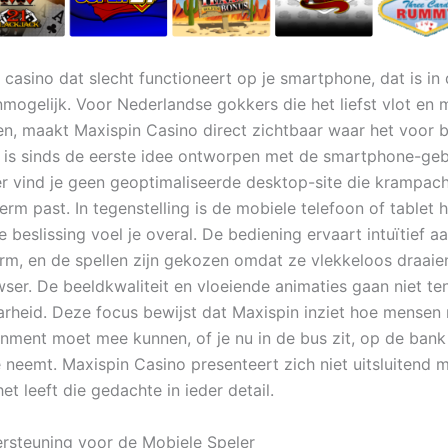
 casino dat slecht functioneert op je smartphone, dat is in 
nmogelijk. Voor Nederlandse gokkers die het liefst vlot en 
en, maakt Maxispin Casino direct zichtbaar waar het voor b
m is sinds de eerste idee ontworpen met de smartphone-geb
er vind je geen geoptimaliseerde desktop-site die krampac
rm past. In tegenstelling is de mobiele telefoon of tablet 
 beslissing voel je overal. De bediening ervaart intuïtief a
erm, en de spellen zijn gekozen omdat ze vlekkeloos draaien
wser. De beeldkwaliteit en vloeiende animaties gaan niet te
rheid. Deze focus bewijst dat Maxispin inziet hoe mensen
inment moet mee kunnen, of je nu in de bus zit, op de bank 
 neemt. Maxispin Casino presenteert zich niet uitsluitend m
 het leeft die gedachte in ieder detail.
rsteuning voor de Mobiele Speler