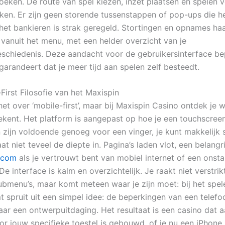
oeken. De route van spel kiezen, inzet plaatsen en spelen v
kken. Er zijn geen storende tussenstappen of pop-ups die h
 het bankieren is strak geregeld. Stortingen en opnames haa
 vanuit het menu, met een helder overzicht van je
eschiedenis. Deze aandacht voor de gebruikersinterface be
garandeert dat je meer tijd aan spelen zelf besteedt.
First Filosofie van het Maxispin
het over ‘mobile-first’, maar bij Maxispin Casino ontdek je w
tekent. Het platform is aangepast op hoe je een touchscreen
zijn voldoende genoeg voor een vinger, je kunt makkelijk 
t niet teveel de diepte in. Pagina’s laden vlot, een belangr
.com
als je vertrouwt bent van mobiel internet of een onstab
De interface is kalm en overzichtelijk. Je raakt niet verstrikt
ubmenu’s, maar komt meteen waar je zijn moet: bij het spel
 spruit uit een simpel idee: de beperkingen van een telefo
aar een ontwerpuitdaging. Het resultaat is een casino dat 
oor jouw specifieke toestel is gebouwd, of je nu een iPhon