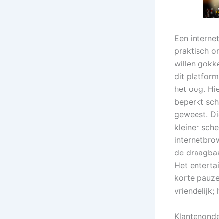
Een internet
praktisch o
willen gokk
dit platfor
het oog. Hi
beperkt sche
geweest. Die
kleiner sch
internetbro
de draagbaa
Het enterta
korte pauze
vriendelijk;
Klantenonde