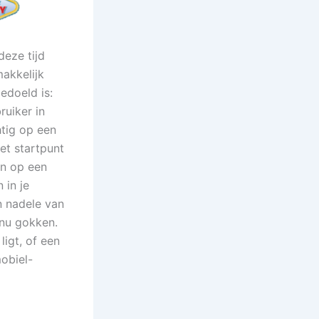
deze tijd
makkelijk
edoeld is:
ruiker in
htig op een
het startpunt
an op een
 in je
n nadele van
 nu gokken.
ligt, of een
obiel-