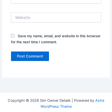
Website
Save my name, email, and website in this browser
for the next time I comment.
Copyright © 2026 Sim Owner Details | Powered by
Astra
WordPress Theme