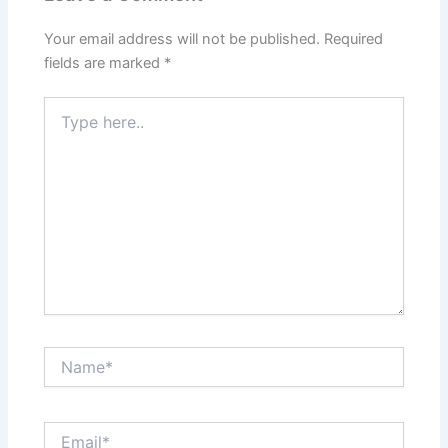
Your email address will not be published.
Required
fields are marked
*
Type
here..
Name*
Email*