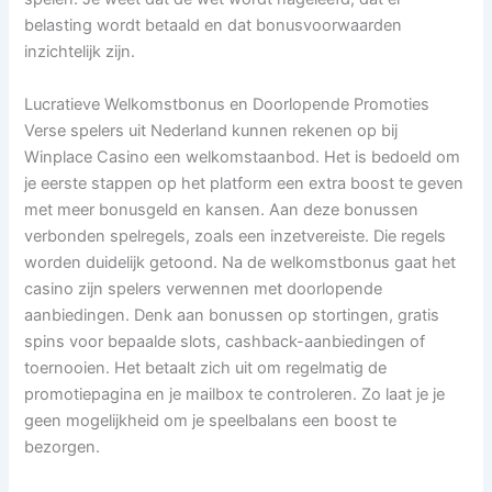
belasting wordt betaald en dat bonusvoorwaarden
inzichtelijk zijn.
Lucratieve Welkomstbonus en Doorlopende Promoties
Verse spelers uit Nederland kunnen rekenen op bij
Winplace Casino een welkomstaanbod. Het is bedoeld om
je eerste stappen op het platform een extra boost te geven
met meer bonusgeld en kansen. Aan deze bonussen
verbonden spelregels, zoals een inzetvereiste. Die regels
worden duidelijk getoond. Na de welkomstbonus gaat het
casino zijn spelers verwennen met doorlopende
aanbiedingen. Denk aan bonussen op stortingen, gratis
spins voor bepaalde slots, cashback-aanbiedingen of
toernooien. Het betaalt zich uit om regelmatig de
promotiepagina en je mailbox te controleren. Zo laat je je
geen mogelijkheid om je speelbalans een boost te
bezorgen.