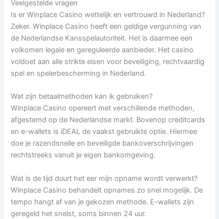
Veelgestelde vragen
Is er Winplace Casino wettelijk en vertrouwd in Nederland?
Zeker. Winplace Casino heeft een geldige vergunning van
de Nederlandse Kansspelautoriteit. Het is daarmee een
volkomen legale en gereguleerde aanbieder. Het casino
voldoet aan alle strikte eisen voor beveiliging, rechtvaardig
spel en spelerbescherming in Nederland.
Wat zijn betaalmethoden kan ik gebruiken?
Winplace Casino opereert met verschillende methoden,
afgestemd op de Nederlandse markt. Bovenop creditcards
en e-wallets is iDEAL de vaakst gebruikte optie. Hiermee
doe je razendsnelle en beveiligde bankoverschrijvingen
rechtstreeks vanuit je eigen bankomgeving.
Wat is de tijd duurt het eer mijn opname wordt verwerkt?
Winplace Casino behandelt opnames zo snel mogelijk. De
tempo hangt af van je gekozen methode. E-wallets zijn
geregeld het snelst, soms binnen 24 uur.