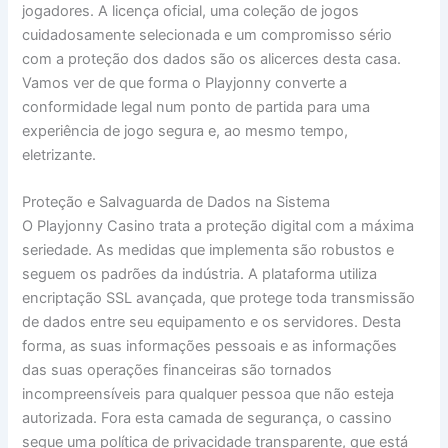
jogadores. A licença oficial, uma coleção de jogos
cuidadosamente selecionada e um compromisso sério
com a proteção dos dados são os alicerces desta casa.
Vamos ver de que forma o Playjonny converte a
conformidade legal num ponto de partida para uma
experiência de jogo segura e, ao mesmo tempo,
eletrizante.
Proteção e Salvaguarda de Dados na Sistema
O Playjonny Casino trata a proteção digital com a máxima
seriedade. As medidas que implementa são robustos e
seguem os padrões da indústria. A plataforma utiliza
encriptação SSL avançada, que protege toda transmissão
de dados entre seu equipamento e os servidores. Desta
forma, as suas informações pessoais e as informações
das suas operações financeiras são tornados
incompreensíveis para qualquer pessoa que não esteja
autorizada. Fora esta camada de segurança, o cassino
segue uma política de privacidade transparente, que está