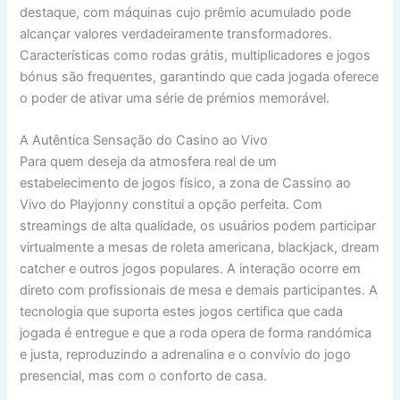
destaque, com máquinas cujo prêmio acumulado pode
alcançar valores verdadeiramente transformadores.
Características como rodas grátis, multiplicadores e jogos
bónus são frequentes, garantindo que cada jogada oferece
o poder de ativar uma série de prémios memorável.
A Autêntica Sensação do Casino ao Vivo
Para quem deseja da atmosfera real de um
estabelecimento de jogos físico, a zona de Cassino ao
Vivo do Playjonny constitui a opção perfeita. Com
streamings de alta qualidade, os usuários podem participar
virtualmente a mesas de roleta americana, blackjack, dream
catcher e outros jogos populares. A interação ocorre em
direto com profissionais de mesa e demais participantes. A
tecnologia que suporta estes jogos certifica que cada
jogada é entregue e que a roda opera de forma randómica
e justa, reproduzindo a adrenalina e o convívio do jogo
presencial, mas com o conforto de casa.