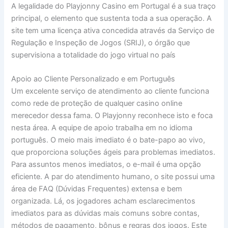
A legalidade do Playjonny Casino em Portugal é a sua traço
principal, o elemento que sustenta toda a sua operação. A
site tem uma licença ativa concedida através da Serviço de
Regulação e Inspeção de Jogos (SRIJ), o órgão que
supervisiona a totalidade do jogo virtual no país
Apoio ao Cliente Personalizado e em Português
Um excelente serviço de atendimento ao cliente funciona
como rede de proteção de qualquer casino online
merecedor dessa fama. O Playjonny reconhece isto e foca
nesta área. A equipe de apoio trabalha em no idioma
português. O meio mais imediato é o bate-papo ao vivo,
que proporciona soluções ágeis para problemas imediatos.
Para assuntos menos imediatos, o e-mail é uma opção
eficiente. A par do atendimento humano, o site possui uma
área de FAQ (Dúvidas Frequentes) extensa e bem
organizada. Lá, os jogadores acham esclarecimentos
imediatos para as dúvidas mais comuns sobre contas,
métodos de pagamento, bônus e regras dos jogos. Este