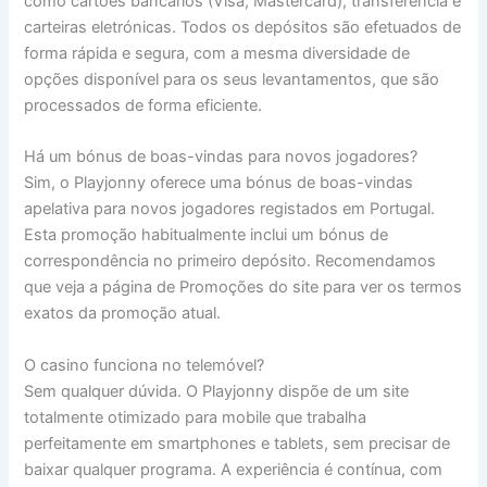
como cartões bancários (Visa, Mastercard), transferência e
carteiras eletrónicas. Todos os depósitos são efetuados de
forma rápida e segura, com a mesma diversidade de
opções disponível para os seus levantamentos, que são
processados de forma eficiente.
Há um bónus de boas-vindas para novos jogadores?
Sim, o Playjonny oferece uma bónus de boas-vindas
apelativa para novos jogadores registados em Portugal.
Esta promoção habitualmente inclui um bónus de
correspondência no primeiro depósito. Recomendamos
que veja a página de Promoções do site para ver os termos
exatos da promoção atual.
O casino funciona no telemóvel?
Sem qualquer dúvida. O Playjonny dispõe de um site
totalmente otimizado para mobile que trabalha
perfeitamente em smartphones e tablets, sem precisar de
baixar qualquer programa. A experiência é contínua, com