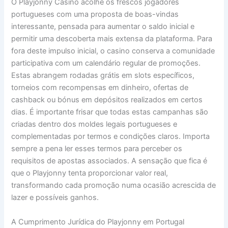
O Playjonny Casino acolhe os frescos jogadores
portugueses com uma proposta de boas-vindas
interessante, pensada para aumentar o saldo inicial e
permitir uma descoberta mais extensa da plataforma. Para
fora deste impulso inicial, o casino conserva a comunidade
participativa com um calendário regular de promoções.
Estas abrangem rodadas grátis em slots específicos,
torneios com recompensas em dinheiro, ofertas de
cashback ou bónus em depósitos realizados em certos
dias. É importante frisar que todas estas campanhas são
criadas dentro dos moldes legais portugueses e
complementadas por termos e condições claros. Importa
sempre a pena ler esses termos para perceber os
requisitos de apostas associados. A sensação que fica é
que o Playjonny tenta proporcionar valor real,
transformando cada promoção numa ocasião acrescida de
lazer e possíveis ganhos.
A Cumprimento Jurídica do Playjonny em Portugal