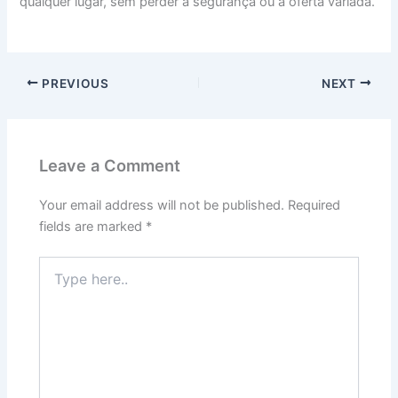
qualquer lugar, sem perder a segurança ou a oferta variada.
PREVIOUS
NEXT
Leave a Comment
Your email address will not be published.
Required
fields are marked
*
Type
here..