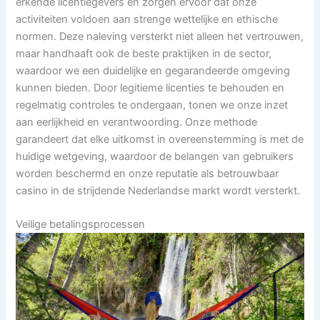
erkende licentiegevers en zorgen ervoor dat onze
activiteiten voldoen aan strenge wettelijke en ethische
normen. Deze naleving versterkt niet alleen het vertrouwen,
maar handhaaft ook de beste praktijken in de sector,
waardoor we een duidelijke en gegarandeerde omgeving
kunnen bieden. Door legitieme licenties te behouden en
regelmatig controles te ondergaan, tonen we onze inzet
aan eerlijkheid en verantwoording. Onze methode
garandeert dat elke uitkomst in overeenstemming is met de
huidige wetgeving, waardoor de belangen van gebruikers
worden beschermd en onze reputatie als betrouwbaar
casino in de strijdende Nederlandse markt wordt versterkt.
Veilige betalingsprocessen