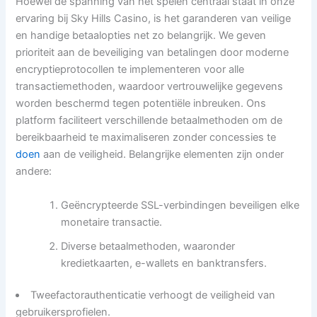
Hoewel de spanning van het spelen centraal staat in onze
ervaring bij Sky Hills Casino, is het garanderen van veilige
en handige betaalopties net zo belangrijk. We geven
prioriteit aan de beveiliging van betalingen door moderne
encryptieprotocollen te implementeren voor alle
transactiemethoden, waardoor vertrouwelijke gegevens
worden beschermd tegen potentiële inbreuken. Ons
platform faciliteert verschillende betaalmethoden om de
bereikbaarheid te maximaliseren zonder concessies te
doen
aan de veiligheid. Belangrijke elementen zijn onder
andere:
Geëncrypteerde SSL-verbindingen beveiligen elke
monetaire transactie.
Diverse betaalmethoden, waaronder
kredietkaarten, e-wallets en banktransfers.
Tweefactorauthenticatie verhoogt de veiligheid van
gebruikersprofielen.