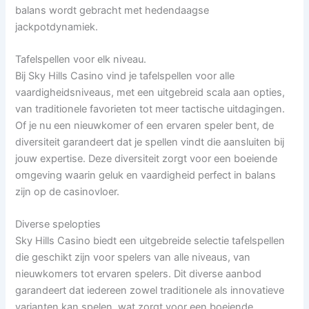
balans wordt gebracht met hedendaagse
jackpotdynamiek.
Tafelspellen voor elk niveau.
Bij Sky Hills Casino vind je tafelspellen voor alle
vaardigheidsniveaus, met een uitgebreid scala aan opties,
van traditionele favorieten tot meer tactische uitdagingen.
Of je nu een nieuwkomer of een ervaren speler bent, de
diversiteit garandeert dat je spellen vindt die aansluiten bij
jouw expertise. Deze diversiteit zorgt voor een boeiende
omgeving waarin geluk en vaardigheid perfect in balans
zijn op de casinovloer.
Diverse spelopties
Sky Hills Casino biedt een uitgebreide selectie tafelspellen
die geschikt zijn voor spelers van alle niveaus, van
nieuwkomers tot ervaren spelers. Dit diverse aanbod
garandeert dat iedereen zowel traditionele als innovatieve
varianten kan spelen, wat zorgt voor een boeiende