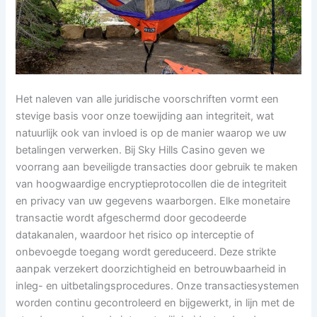
Het naleven van alle juridische voorschriften vormt een
stevige basis voor onze toewijding aan integriteit, wat
natuurlijk ook van invloed is op de manier waarop we uw
betalingen verwerken. Bij Sky Hills Casino geven we
voorrang aan beveiligde transacties door gebruik te maken
van hoogwaardige encryptieprotocollen die de integriteit
en privacy van uw gegevens waarborgen. Elke monetaire
transactie wordt afgeschermd door gecodeerde
datakanalen, waardoor het risico op interceptie of
onbevoegde toegang wordt gereduceerd. Deze strikte
aanpak verzekert doorzichtigheid en betrouwbaarheid in
inleg- en uitbetalingsprocedures. Onze transactiesystemen
worden continu gecontroleerd en bijgewerkt, in lijn met de