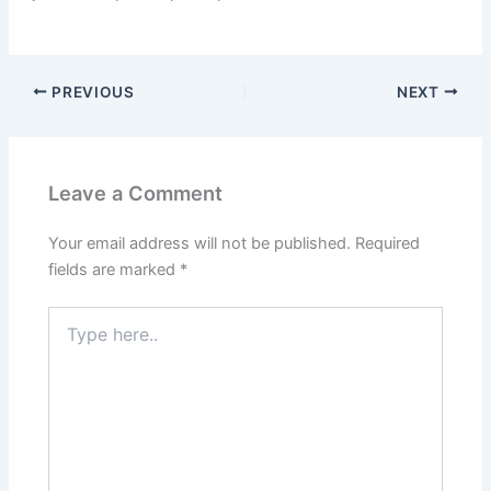
PREVIOUS
NEXT
Leave a Comment
Your email address will not be published.
Required
fields are marked
*
Type
here..