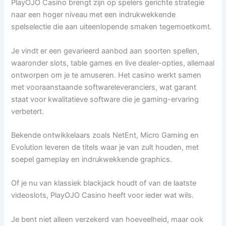
PlayOJO Casino brengt zijn op spelers gerichte strategie
naar een hoger niveau met een indrukwekkende
spelselectie die aan uiteenlopende smaken tegemoetkomt.
Je vindt er een gevarieerd aanbod aan soorten spellen,
waaronder slots, table games en live dealer-opties, allemaal
ontworpen om je te amuseren. Het casino werkt samen
met vooraanstaande softwareleveranciers, wat garant
staat voor kwalitatieve software die je gaming-ervaring
verbetert.
Bekende ontwikkelaars zoals NetEnt, Micro Gaming en
Evolution leveren de titels waar je van zult houden, met
soepel gameplay en indrukwekkende graphics.
Of je nu van klassiek blackjack houdt of van de laatste
videoslots, PlayOJO Casino heeft voor ieder wat wils.
Je bent niet alleen verzekerd van hoeveelheid, maar ook