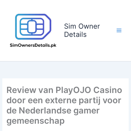
Skip
to
content
Sim Owner
Details
Review van PlayOJO Casino
door een externe partij voor
de Nederlandse gamer
gemeenschap