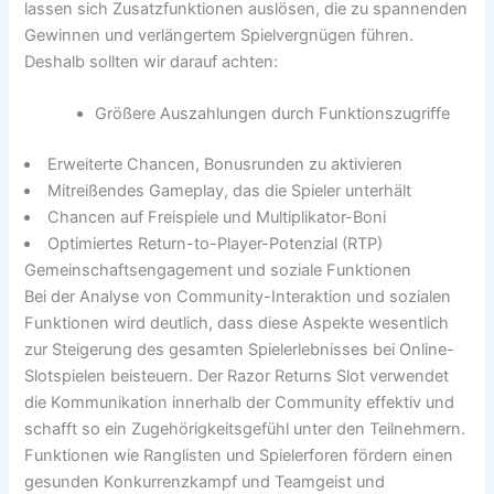
lassen sich Zusatzfunktionen auslösen, die zu spannenden
Gewinnen und verlängertem Spielvergnügen führen.
Deshalb sollten wir darauf achten:
Größere Auszahlungen durch Funktionszugriffe
Erweiterte Chancen, Bonusrunden zu aktivieren
Mitreißendes Gameplay, das die Spieler unterhält
Chancen auf Freispiele und Multiplikator-Boni
Optimiertes Return-to-Player-Potenzial (RTP)
Gemeinschaftsengagement und soziale Funktionen
Bei der Analyse von Community-Interaktion und sozialen
Funktionen wird deutlich, dass diese Aspekte wesentlich
zur Steigerung des gesamten Spielerlebnisses bei Online-
Slotspielen beisteuern. Der Razor Returns Slot verwendet
die Kommunikation innerhalb der Community effektiv und
schafft so ein Zugehörigkeitsgefühl unter den Teilnehmern.
Funktionen wie Ranglisten und Spielerforen fördern einen
gesunden Konkurrenzkampf und Teamgeist und