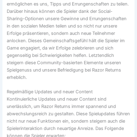
ermöglichen es uns, Tipps und Errungenschaften zu teilen.
Darüber hinaus können die Spieler dank der Social-
Sharing-Optionen unsere Gewinne und Errungenschaften
in den sozialen Medien teilen und so nicht nur unsere
Erfolge präsentieren, sondern auch neue Teilnehmer
anlocken. Dieses Gemeinschaftsgefühl hält die Spieler im
Game engagiert, da wir Erfolge zelebrieren und sich
gegenseitig bei Schwierigkeiten helfen. Letztendlich
steigern diese Community-basierten Elemente unseren
Spielgenuss und unsere Befriedigung bei Razor Returns
erheblich.
Regelmäßige Updates und neuer Content
Kontinuierliche Updates und neuer Content sind
unerlässlich, um Razor Returns immer spannend und
abwechslungsreich zu gestalten. Diese Spielupdates führen
nicht nur neue Funktionen ein, sondern steigern auch die
Spielerinteraktion durch neuartige Anreize. Das Folgende
können die Spieler erwarten: