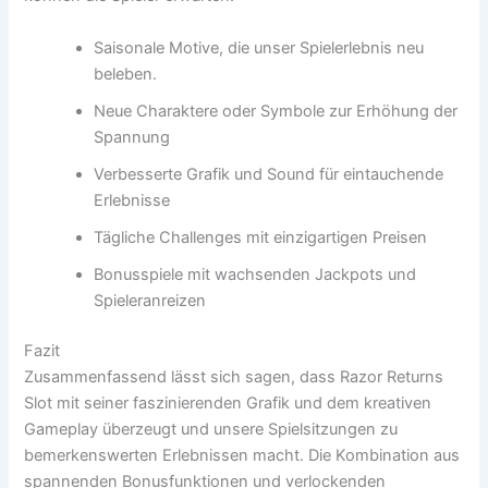
Saisonale Motive, die unser Spielerlebnis neu
beleben.
Neue Charaktere oder Symbole zur Erhöhung der
Spannung
Verbesserte Grafik und Sound für eintauchende
Erlebnisse
Tägliche Challenges mit einzigartigen Preisen
Bonusspiele mit wachsenden Jackpots und
Spieleranreizen
Fazit
Zusammenfassend lässt sich sagen, dass Razor Returns
Slot mit seiner faszinierenden Grafik und dem kreativen
Gameplay überzeugt und unsere Spielsitzungen zu
bemerkenswerten Erlebnissen macht. Die Kombination aus
spannenden Bonusfunktionen und verlockenden