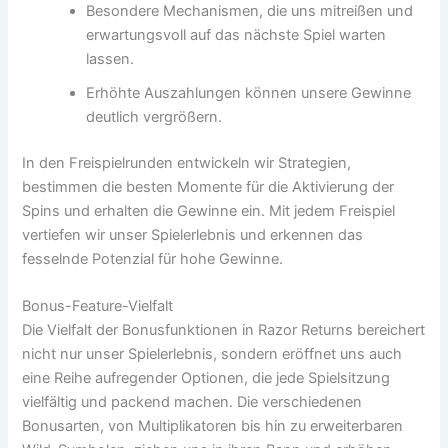
Besondere Mechanismen, die uns mitreißen und
erwartungsvoll auf das nächste Spiel warten
lassen.
Erhöhte Auszahlungen können unsere Gewinne
deutlich vergrößern.
In den Freispielrunden entwickeln wir Strategien,
bestimmen die besten Momente für die Aktivierung der
Spins und erhalten die Gewinne ein. Mit jedem Freispiel
vertiefen wir unser Spielerlebnis und erkennen das
fesselnde Potenzial für hohe Gewinne.
Bonus-Feature-Vielfalt
Die Vielfalt der Bonusfunktionen in Razor Returns bereichert
nicht nur unser Spielerlebnis, sondern eröffnet uns auch
eine Reihe aufregender Optionen, die jede Spielsitzung
vielfältig und packend machen. Die verschiedenen
Bonusarten, von Multiplikatoren bis hin zu erweiterbaren