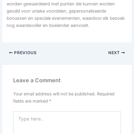
worden gewaardeerd met punten die kunnen worden
geruild voor unieke voordelen, gepersonaliseerde
bonussen en speciale evenementen, waardoor elk bezoek
nog waardevoller en boeiender aanvoelt.
PREVIOUS
NEXT
Leave a Comment
Your email address will not be published.
Required
fields are marked
*
Type
here..