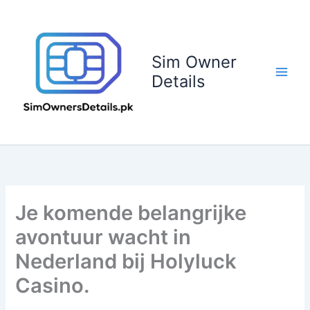
Skip
to
content
Sim Owner
Details
Je komende belangrijke
avontuur wacht in
Nederland bij Holyluck
Casino.