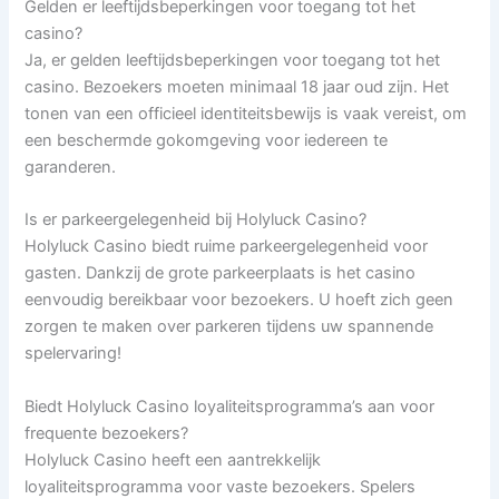
Gelden er leeftijdsbeperkingen voor toegang tot het
casino?
Ja, er gelden leeftijdsbeperkingen voor toegang tot het
casino. Bezoekers moeten minimaal 18 jaar oud zijn. Het
tonen van een officieel identiteitsbewijs is vaak vereist, om
een beschermde gokomgeving voor iedereen te
garanderen.
Is er parkeergelegenheid bij Holyluck Casino?
Holyluck Casino biedt ruime parkeergelegenheid voor
gasten. Dankzij de grote parkeerplaats is het casino
eenvoudig bereikbaar voor bezoekers. U hoeft zich geen
zorgen te maken over parkeren tijdens uw spannende
spelervaring!
Biedt Holyluck Casino loyaliteitsprogramma’s aan voor
frequente bezoekers?
Holyluck Casino heeft een aantrekkelijk
loyaliteitsprogramma voor vaste bezoekers. Spelers