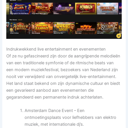
Indrukwekkend live entertainment en evenementen
Of ze nu gefascineerd zijn door de aangrijpende melodieën
van een traditionele symfonie of de ritmische beats van
een modern muziekfestival, bezoekers van Nederland zijn
nooit ver verwijderd van onvergetelijk live-entertainment.
Het land staat bekend om zijn dynamische cultuur en biedt
een gevarieerd aanbod aan evenementen die
gegarandeerd een permanente indruk achterlaten.
Amsterdam Dance Event – Een
ontmoetingsplaats voor liefhebbers van elektro
muziek, met internationale dj’s.