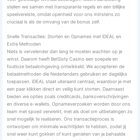
stellen we samen met transparante regels en een billijke
speelvereiste, omdat openheid voor ons minstens zo
cruciaal is als de omvang van de bonus zelf.
Snelle Transacties: Storten en Opnames met iDEAL en
Extra Methoden
Niets is vervelender dan lang te moeten wachten op je
winst. Daarom heeft BetSixty Casino een soepele en
foutloze betaalomgeving ontwikkeld. We accepteren de
betaalmethoden die Nederlanders gebruiken en dagelijks
toepassen. iDEAL staat uiteraard centraal, waardoor je met
een paar klikken direct en veilig kunt storten. Daarnaast
bieden we opties zoals creditcards, bankoverschrijvingen
en diverse e-wallets. Opnameverzoeken worden door ons
team met spoed verwerkt, met als doel om uitbetalingen zo
snel mogelijk te realiseren. Ons transactieproces is
ontworpen om minimale wachttijden te hebben, zodat jij
snel weer kunt gokken of kunt genieten van je behaalde