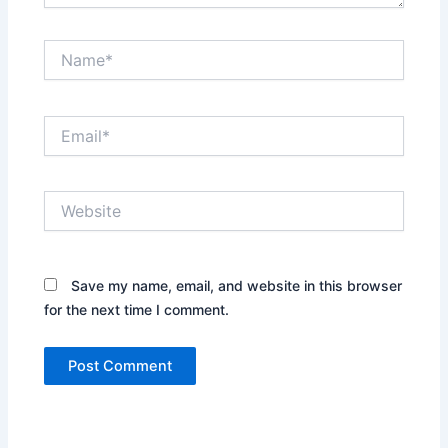
Name*
Email*
Website
Save my name, email, and website in this browser
for the next time I comment.