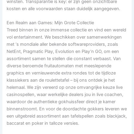
winsten. Transparantie is key: er zijn geen onzichtbare
kosten en alle voorwaarden staan duidelijk aangegeven.
Een Realm aan Games: Mijn Grote Collectie
Treed binnen in onze immense collectie en vind een wereld
vol entertainment. We beschikken over samenwerkingen
met ‘s mondiale aller bekende softwareproviders, zoals
NetEnt, Pragmatic Play, Evolution en Play’n GO, om een
assortiment samen te stellen die constant verbaast. Van
diverse beroemde fruitautomaten met meeslepende
graphics en vernieuwende extra rondes tot de tijdloze
klassiekers aan de roulettetafel – bij ons ontdek je het
helemaal. We zijn vereerd op onze omvangrijke keuze live
casinospellen, waar werkelijke dealers jou in live coachen,
waardoor de authentieke gokhuissfeer direct je kamer
binnenstroomt. En voor de doordachte gokkers leveren we
een uitgebreid assortiment aan tafelspellen zoals blackjack,
baccarat en poker in talloze versies.