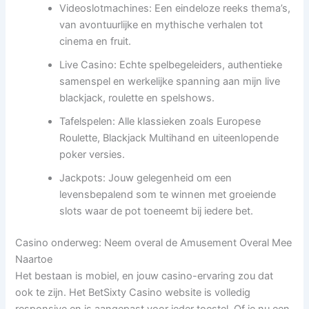
Videoslotmachines: Een eindeloze reeks thema’s,
van avontuurlijke en mythische verhalen tot
cinema en fruit.
Live Casino: Echte spelbegeleiders, authentieke
samenspel en werkelijke spanning aan mijn live
blackjack, roulette en spelshows.
Tafelspelen: Alle klassieken zoals Europese
Roulette, Blackjack Multihand en uiteenlopende
poker versies.
Jackpots: Jouw gelegenheid om een
levensbepalend som te winnen met groeiende
slots waar de pot toeneemt bij iedere bet.
Casino onderweg: Neem overal de Amusement Overal Mee
Naartoe
Het bestaan is mobiel, en jouw casino-ervaring zou dat
ook te zijn. Het BetSixty Casino website is volledig
responsive en is aangepast voor ieder toestel. Of je nu een