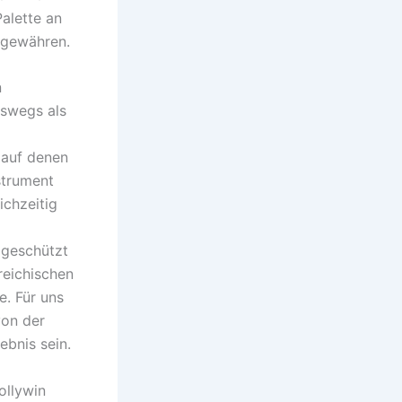
Palette an
 gewähren.
n
eswegs als
 auf denen
strument
ichzeitig
 geschützt
reichischen
. Für uns
von der
ebnis sein.
ollywin