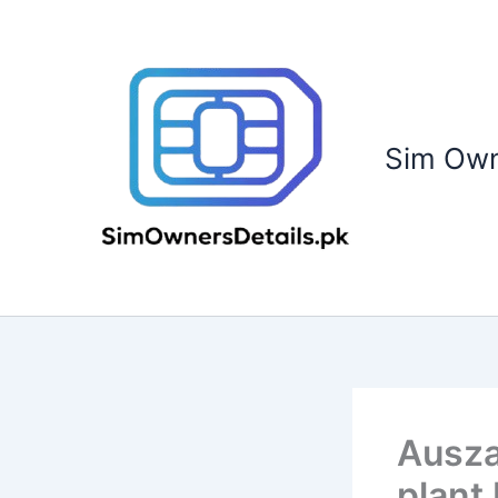
Skip
to
content
Sim Own
Ausza
plant