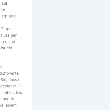
t auf
der
tlegt und
 Tipps
flüssiger
heres und
ist ein
h
Richtwerte
Sie, dass es
gsplaner in
liefert. Die
e und der
bei einem