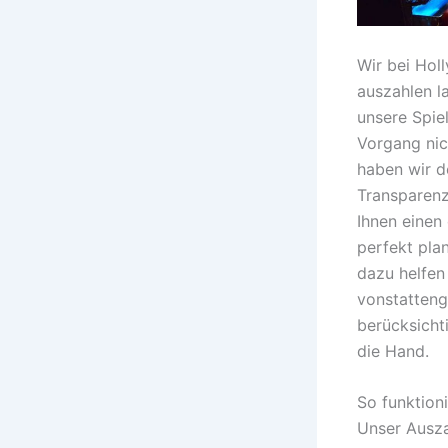
Wir bei Hol
auszahlen l
unsere Spiel
Vorgang nic
haben wir d
Transparenz 
Ihnen einen 
perfekt pla
dazu helfen
vonstatteng
berücksicht
die Hand.
So funktion
Unser Ausza