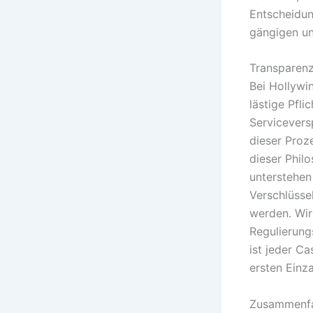
Entscheidung
gängigen un
Transparenz 
Bei Hollywi
lästige Pfli
Servicevers
dieser Proze
dieser Philo
unterstehen
Verschlüsse
werden. Wir
Regulierung
ist jeder C
ersten Einz
Zusammenfas