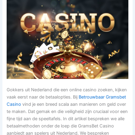
Gokkers uit Nederland die een online casino zoeken, kijken
vaak eerst naar de betaalopties. Bij
Betrouwbaar Gramsbet
Casino
vind je een breed scala aan manieren om geld over
te maken. Dat gemak en die veiligheid zijn cruciaal voor een
fijne tijd aan de speeltafels. In dit artikel bespreken we alle
betaalmethoden onder de loep die GramsBet Casino
aanbiedt aan spelers uit Nederland. We bespreken