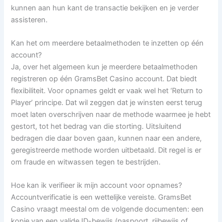
kunnen aan hun kant de transactie bekijken en je verder
assisteren.
Kan het om meerdere betaalmethoden te inzetten op één
account?
Ja, over het algemeen kun je meerdere betaalmethoden
registreren op één GramsBet Casino account. Dat biedt
flexibiliteit. Voor opnames geldt er vaak wel het ‘Return to
Player’ principe. Dat wil zeggen dat je winsten eerst terug
moet laten overschrijven naar de methode waarmee je hebt
gestort, tot het bedrag van die storting. Uitsluitend
bedragen die daar boven gaan, kunnen naar een andere,
geregistreerde methode worden uitbetaald. Dit regel is er
om fraude en witwassen tegen te bestrijden.
Hoe kan ik verifieer ik mijn account voor opnames?
Accountverificatie is een wettelijke vereiste. GramsBet
Casino vraagt meestal om de volgende documenten: een
kopie van een valide ID-bewijs (paspoort, rijbewijs of