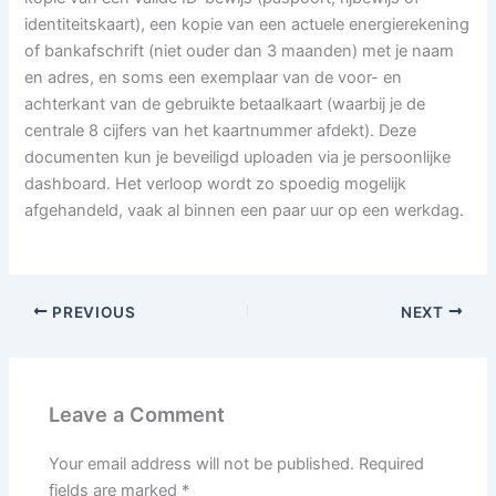
identiteitskaart), een kopie van een actuele energierekening
of bankafschrift (niet ouder dan 3 maanden) met je naam
en adres, en soms een exemplaar van de voor- en
achterkant van de gebruikte betaalkaart (waarbij je de
centrale 8 cijfers van het kaartnummer afdekt). Deze
documenten kun je beveiligd uploaden via je persoonlijke
dashboard. Het verloop wordt zo spoedig mogelijk
afgehandeld, vaak al binnen een paar uur op een werkdag.
PREVIOUS
NEXT
Leave a Comment
Your email address will not be published.
Required
fields are marked
*