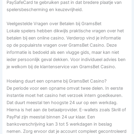
PaySafeCard te gebruiken past in dat bredere plaatje van
spelersbescherming en keuzevrijheid.
Veelgestelde Vragen over Betalen bij GramsBet
Lokale spelers hebben dikwijls praktische vragen over het
betalen bij een online casino. Verderop vind je informatie
op de populairste vragen over GramsBet Casino. Deze
informatie is bedoeld als een vlugge gids, maar kan niet
ieder persoonlijk geval dekken. Voor individueel advies ben
je welkom bij de klantenservice van GramsBet Casino.
Hoelang duurt een opname bij GramsBet Casino?
De periode voor een opname omvat twee delen. In eerste
instantie moet het casino het verzoek intern goedkeuren.
Dat duurt meestal ten hoogste 24 uur op een werkdag.
Hierna is het aan de betaalprovider. E-wallets zoals Skrill of
PayPal zijn meestal binnen 24 uur klaar. Een
bankoverschrijving kan 3 tot 5 werkdagen in beslag
nemen. Zorg ervoor dat je account compleet gecontroleerd