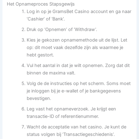
Het Opnameproces Stapsgewijs
Log in op je GramsBet Casino account en ga naar
‘Cashier’ of ‘Bank’.
Druk op ‘Opnemen’ of ‘Withdraw’.
Kies je gekozen opnamemethode uit de lijst. Let
op: dit moet vaak dezelfde zijn als waarmee je
hebt gestort.
Vul het aantal in dat je wilt opnemen. Zorg dat dit
binnen de maxima valt.
Volg de de instructies op het scherm. Soms moet
je inloggen bij je e-wallet of je bankgegevens
bevestigen.
Leg vast het opnameverzoek. Je krijgt een
transactie-ID of referentienummer.
Wacht de acceptatie van het casino. Je kunt de
status volgen bij ‘Transactiegeschiedenis’.