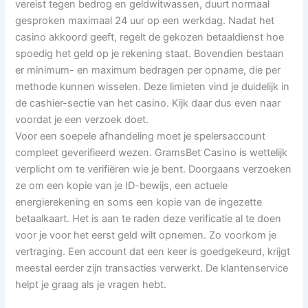
vereist tegen bedrog en geldwitwassen, duurt normaal
gesproken maximaal 24 uur op een werkdag. Nadat het
casino akkoord geeft, regelt de gekozen betaaldienst hoe
spoedig het geld op je rekening staat. Bovendien bestaan
er minimum- en maximum bedragen per opname, die per
methode kunnen wisselen. Deze limieten vind je duidelijk in
de cashier-sectie van het casino. Kijk daar dus even naar
voordat je een verzoek doet.
Voor een soepele afhandeling moet je spelersaccount
compleet geverifieerd wezen. GramsBet Casino is wettelijk
verplicht om te verifiëren wie je bent. Doorgaans verzoeken
ze om een kopie van je ID-bewijs, een actuele
energierekening en soms een kopie van de ingezette
betaalkaart. Het is aan te raden deze verificatie al te doen
voor je voor het eerst geld wilt opnemen. Zo voorkom je
vertraging. Een account dat een keer is goedgekeurd, krijgt
meestal eerder zijn transacties verwerkt. De klantenservice
helpt je graag als je vragen hebt.