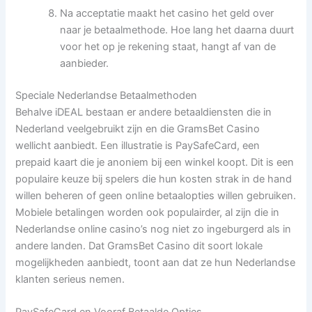
Na acceptatie maakt het casino het geld over
naar je betaalmethode. Hoe lang het daarna duurt
voor het op je rekening staat, hangt af van de
aanbieder.
Speciale Nederlandse Betaalmethoden
Behalve iDEAL bestaan er andere betaaldiensten die in
Nederland veelgebruikt zijn en die GramsBet Casino
wellicht aanbiedt. Een illustratie is PaySafeCard, een
prepaid kaart die je anoniem bij een winkel koopt. Dit is een
populaire keuze bij spelers die hun kosten strak in de hand
willen beheren of geen online betaalopties willen gebruiken.
Mobiele betalingen worden ook populairder, al zijn die in
Nederlandse online casino’s nog niet zo ingeburgerd als in
andere landen. Dat GramsBet Casino dit soort lokale
mogelijkheden aanbiedt, toont aan dat ze hun Nederlandse
klanten serieus nemen.