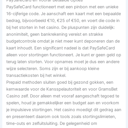
PaySafeCard en Vooraf Betaalde Opties
PaySafeCard functioneert met een pinbon met een unieke
16-cijferige code. Je aanschaft een kaart met een bepaalde
bedrag, bijvoorbeeld €10, €25 of €50, en voert die code in
bij het storten in het casino. De pluspunten zijn duidelijk:
anonimiteit, geen bankrekening vereist en strakke
budgetcontrole omdat je niet meer kunt deponeren dan de
kaart inhoudt. Een significant nadeel is dat PaySafeCard
alleen voor stortingen functioneert. Je kunt er geen geld op
terug laten storten. Voor opnames moet je dus een andere
wijze selecteren. Soms zijn er bij aankoop kleine
transactiekosten bij het winkel.
Prepaid methoden sluiten goed bij gezond gokken, een
kernwaarde voor de Kansspelautoriteit en voor GramsBet
Casino zelf. Door alleen met vooraf aangeschaft tegoed te
spelen, houd je gemakkelijker een budget aan en voorkom
je impulsieve stortingen. Het casino moedigt dit gedrag aan
en presenteert daarom ook tools zoals stortingslimieten,
time-outs en zelfuitsluiting. De gelegenheid om