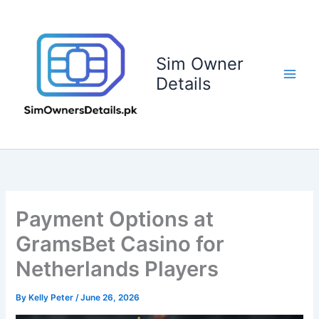
Skip
to
content
Sim Owner
Details
Payment Options at
GramsBet Casino for
Netherlands Players
By
Kelly Peter
/
June 26, 2026