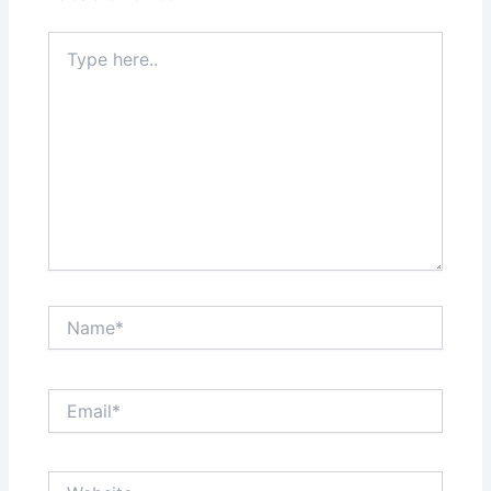
Type
here..
Name*
Email*
Website