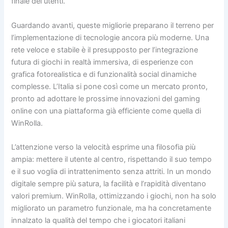
finale dei utenti.
Guardando avanti, queste migliorie preparano il terreno per
l’implementazione di tecnologie ancora più moderne. Una
rete veloce e stabile è il presupposto per l’integrazione
futura di giochi in realtà immersiva, di esperienze con
grafica fotorealistica e di funzionalità social dinamiche
complesse. L’Italia si pone così come un mercato pronto,
pronto ad adottare le prossime innovazioni del gaming
online con una piattaforma già efficiente come quella di
WinRolla.
L’attenzione verso la velocità esprime una filosofia più
ampia: mettere il utente al centro, rispettando il suo tempo
e il suo voglia di intrattenimento senza attriti. In un mondo
digitale sempre più satura, la facilità e l’rapidità diventano
valori premium. WinRolla, ottimizzando i giochi, non ha solo
migliorato un parametro funzionale, ma ha concretamente
innalzato la qualità del tempo che i giocatori italiani