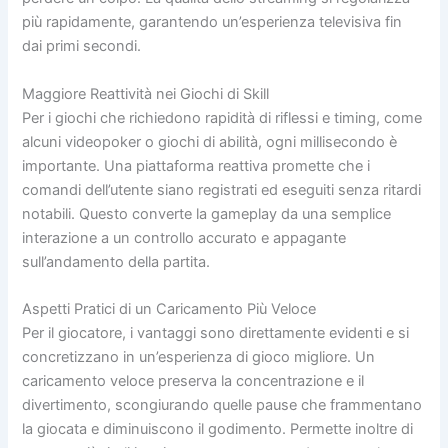
più rapidamente, garantendo un’esperienza televisiva fin
dai primi secondi.
Maggiore Reattività nei Giochi di Skill
Per i giochi che richiedono rapidità di riflessi e timing, come
alcuni videopoker o giochi di abilità, ogni millisecondo è
importante. Una piattaforma reattiva promette che i
comandi dell’utente siano registrati ed eseguiti senza ritardi
notabili. Questo converte la gameplay da una semplice
interazione a un controllo accurato e appagante
sull’andamento della partita.
Aspetti Pratici di un Caricamento Più Veloce
Per il giocatore, i vantaggi sono direttamente evidenti e si
concretizzano in un’esperienza di gioco migliore. Un
caricamento veloce preserva la concentrazione e il
divertimento, scongiurando quelle pause che frammentano
la giocata e diminuiscono il godimento. Permette inoltre di