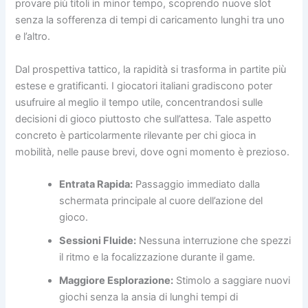
provare più titoli in minor tempo, scoprendo nuove slot
senza la sofferenza di tempi di caricamento lunghi tra uno
e l’altro.
Dal prospettiva tattico, la rapidità si trasforma in partite più
estese e gratificanti. I giocatori italiani gradiscono poter
usufruire al meglio il tempo utile, concentrandosi sulle
decisioni di gioco piuttosto che sull’attesa. Tale aspetto
concreto è particolarmente rilevante per chi gioca in
mobilità, nelle pause brevi, dove ogni momento è prezioso.
Entrata Rapida:
Passaggio immediato dalla
schermata principale al cuore dell’azione del
gioco.
Sessioni Fluide:
Nessuna interruzione che spezzi
il ritmo e la focalizzazione durante il game.
Maggiore Esplorazione:
Stimolo a saggiare nuovi
giochi senza la ansia di lunghi tempi di