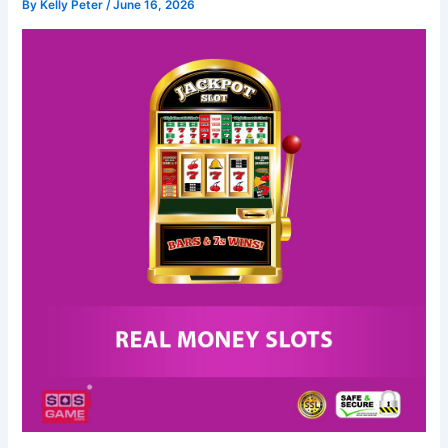
By
Kelly Peter
/
June 16, 2026