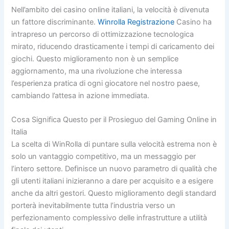
Nell’ambito dei casino online italiani, la velocità è divenuta
un fattore discriminante.
Winrolla Registrazione
Casino ha
intrapreso un percorso di ottimizzazione tecnologica
mirato, riducendo drasticamente i tempi di caricamento dei
giochi. Questo miglioramento non è un semplice
aggiornamento, ma una rivoluzione che interessa
l’esperienza pratica di ogni giocatore nel nostro paese,
cambiando l’attesa in azione immediata.
Cosa Significa Questo per il Prosieguo del Gaming Online in
Italia
La scelta di WinRolla di puntare sulla velocità estrema non è
solo un vantaggio competitivo, ma un messaggio per
l’intero settore. Definisce un nuovo parametro di qualità che
gli utenti italiani inizieranno a dare per acquisito e a esigere
anche da altri gestori. Questo miglioramento degli standard
porterà inevitabilmente tutta l’industria verso un
perfezionamento complessivo delle infrastrutture a utilità