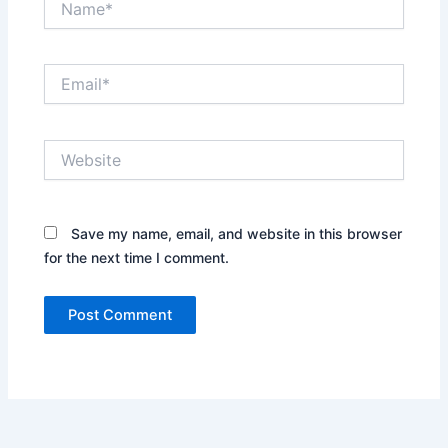
Email*
Website
Save my name, email, and website in this browser
for the next time I comment.