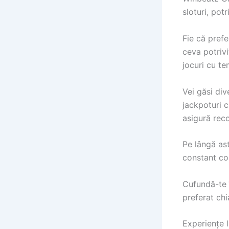
sloturi, pot
Fie că prefe
ceva potrivi
jocuri cu te
Vei găsi div
jackpoturi 
asigură rec
Pe lângă ast
constant col
Cufundă-te î
preferat ch
Experiențe l