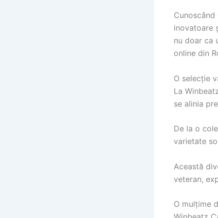
Cunoscând d
inovatoare ș
nu doar ca u
online din 
O selecție v
La Winbeatz
se alinia pre
De la o cole
varietate so
Această dive
veteran, exp
O mulțime de
Winbeatz Ca