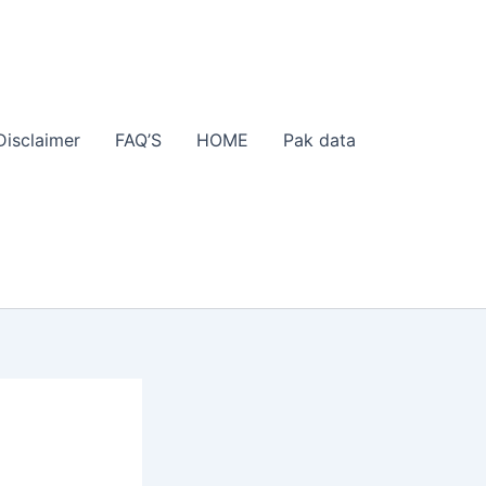
Disclaimer
FAQ’S
HOME
Pak data