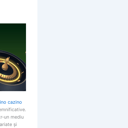
ino cazino
emnificative.
ntr-un mediu
ariate și