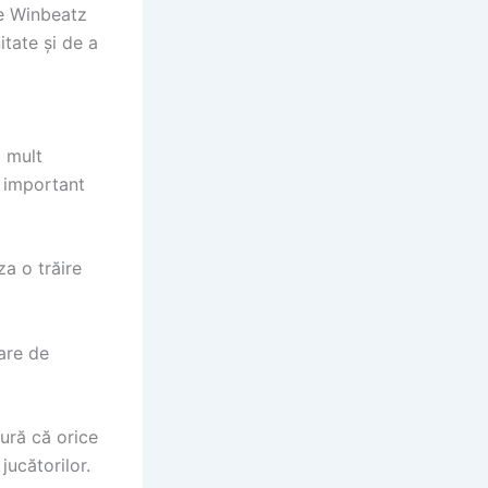
ce Winbeatz
itate și de a
i mult
 important
za o trăire
mare de
gură că orice
jucătorilor.