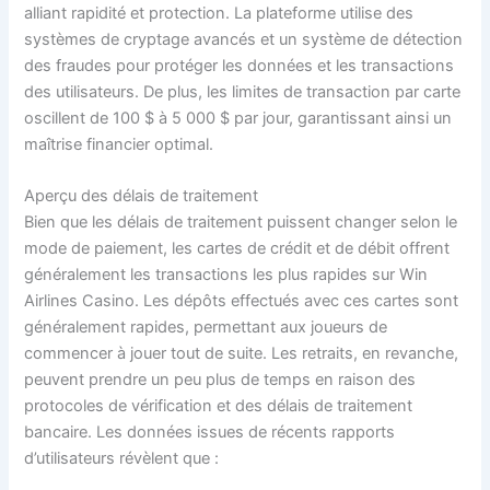
alliant rapidité et protection. La plateforme utilise des
systèmes de cryptage avancés et un système de détection
des fraudes pour protéger les données et les transactions
des utilisateurs. De plus, les limites de transaction par carte
oscillent de 100 $ à 5 000 $ par jour, garantissant ainsi un
maîtrise financier optimal.
Aperçu des délais de traitement
Bien que les délais de traitement puissent changer selon le
mode de paiement, les cartes de crédit et de débit offrent
généralement les transactions les plus rapides sur Win
Airlines Casino. Les dépôts effectués avec ces cartes sont
généralement rapides, permettant aux joueurs de
commencer à jouer tout de suite. Les retraits, en revanche,
peuvent prendre un peu plus de temps en raison des
protocoles de vérification et des délais de traitement
bancaire. Les données issues de récents rapports
d’utilisateurs révèlent que :