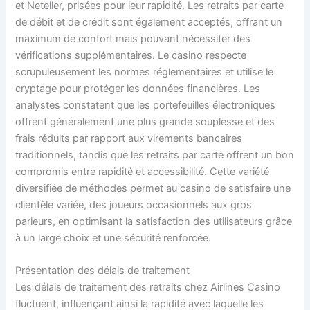
et Neteller, prisées pour leur rapidité. Les retraits par carte
de débit et de crédit sont également acceptés, offrant un
maximum de confort mais pouvant nécessiter des
vérifications supplémentaires. Le casino respecte
scrupuleusement les normes réglementaires et utilise le
cryptage pour protéger les données financières. Les
analystes constatent que les portefeuilles électroniques
offrent généralement une plus grande souplesse et des
frais réduits par rapport aux virements bancaires
traditionnels, tandis que les retraits par carte offrent un bon
compromis entre rapidité et accessibilité. Cette variété
diversifiée de méthodes permet au casino de satisfaire une
clientèle variée, des joueurs occasionnels aux gros
parieurs, en optimisant la satisfaction des utilisateurs grâce
à un large choix et une sécurité renforcée.
Présentation des délais de traitement
Les délais de traitement des retraits chez Airlines Casino
fluctuent, influençant ainsi la rapidité avec laquelle les