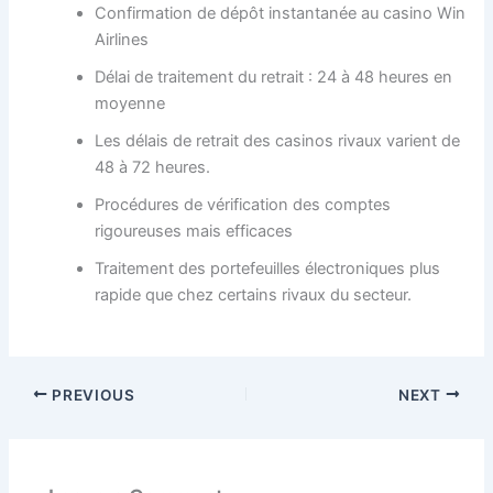
Confirmation de dépôt instantanée au casino Win
Airlines
Délai de traitement du retrait : 24 à 48 heures en
moyenne
Les délais de retrait des casinos rivaux varient de
48 à 72 heures.
Procédures de vérification des comptes
rigoureuses mais efficaces
Traitement des portefeuilles électroniques plus
rapide que chez certains rivaux du secteur.
PREVIOUS
NEXT