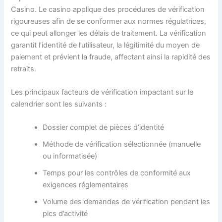
Casino. Le casino applique des procédures de vérification
rigoureuses afin de se conformer aux normes régulatrices,
ce qui peut allonger les délais de traitement. La vérification
garantit l’identité de l’utilisateur, la légitimité du moyen de
paiement et prévient la fraude, affectant ainsi la rapidité des
retraits.
Les principaux facteurs de vérification impactant sur le
calendrier sont les suivants :
Dossier complet de pièces d’identité
Méthode de vérification sélectionnée (manuelle
ou informatisée)
Temps pour les contrôles de conformité aux
exigences réglementaires
Volume des demandes de vérification pendant les
pics d’activité