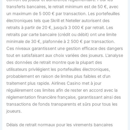
transferts bancaires, le retrait minimum est de 50 €, avec
un maximum de 5 000 € par transaction. Les portefeuilles
électroniques tels que Skrill et Neteller autorisent des
retraits à partir de 20 €, jusqu’à 3 000 € par retrait. Les
retraits par carte bancaire (crédit ou débit) ont une limite
minimale de 30 €, plafonnée à 2 500 € par transaction.
Ces niveaux garantissent une gestion efficace des dangers
tout en satisfaisant aux choix variées des joueurs. L’analyse
des données de retrait montre que la plupart des
utilisateurs privilégient les portefeuilles électroniques,
probablement en raison de limites plus faibles et d’un
traitement plus rapide. Airlines Casino met à jour
régulièrement ces limites afin de rester en accord avec la
réglementation financière française, garantissant ainsi des
transactions de fonds transparents et sûrs pour tous les
joueurs.
Délais de retrait normaux pour les virements bancaires