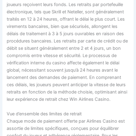
joueurs reçoivent leurs fonds. Les retraits par portefeuille
électronique, tels que Skrill et Neteller, sont généralement
traités en 12 à 24 heures, offrant le délai le plus court. Les
virements bancaires, bien que sécurisés, allongent les
délais de traitement à 3 à 5 jours ouvrables en raison des
procédures bancaires. Les retraits par carte de crédit ou de
débit se situent généralement entre 2 et 4 jours, un bon
compromis entre vitesse et sécurité. Le processus de
vérification interne du casino affecte également le délai
global, nécessitant souvent jusqu’à 24 heures avant le
lancement des demandes de paiement. En comprenant
ces délais, les joueurs peuvent anticiper la vitesse de leurs
retraits en fonction de la méthode choisie, optimisant ainsi
leur expérience de retrait chez Win Airlines Casino.
Vue d’ensemble des limites de retrait
Chaque mode de paiement offerte par Airlines Casino est
assortie de limites spécifiques, conçues pour équilibrer
confort du joueur et adhérence réglementaire. Pour les