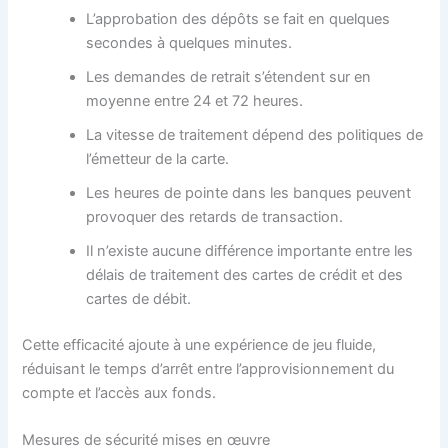
L’approbation des dépôts se fait en quelques
secondes à quelques minutes.
Les demandes de retrait s’étendent sur en
moyenne entre 24 et 72 heures.
La vitesse de traitement dépend des politiques de
l’émetteur de la carte.
Les heures de pointe dans les banques peuvent
provoquer des retards de transaction.
Il n’existe aucune différence importante entre les
délais de traitement des cartes de crédit et des
cartes de débit.
Cette efficacité ajoute à une expérience de jeu fluide,
réduisant le temps d’arrêt entre l’approvisionnement du
compte et l’accès aux fonds.
Mesures de sécurité mises en œuvre