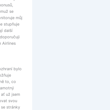
bonusů,
emuž se
nitoruje můj
se stupňuje
í další
 doporučuji
 Airlines
ozhraní bylo
ožňuje
ně to, co
 samotný
 ať už jsem
ovat svou
 se stránky