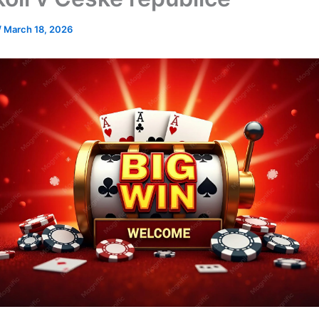
/
March 18, 2026