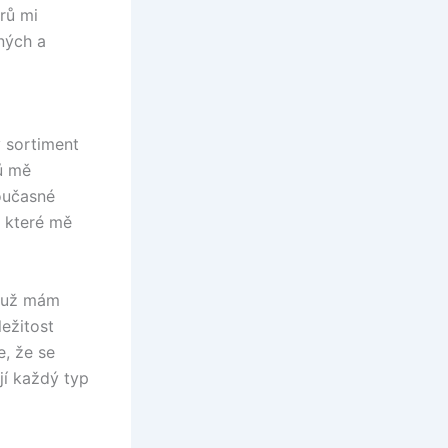
ěrů mi
nných a
 sortiment
tů mě
oučasné
, které mě
ť už mám
ležitost
e, že se
jí každý typ