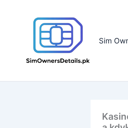
Skip
to
content
Sim Own
Kasino
a kdy