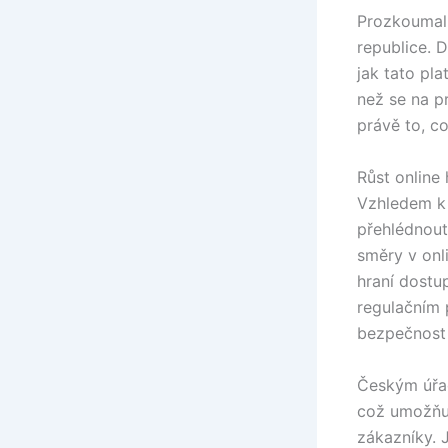
Prozkoumal j
republice. D
jak tato pla
než se na p
právě to, c
Růst online
Vzhledem k 
přehlédnout
směry v onl
hraní dostu
regulačním 
bezpečnost 
Českým úřad
což umožňuj
zákazníky. 