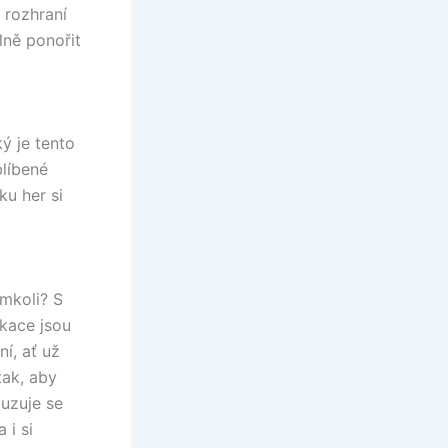
 rozhraní
lně ponořit
ký je tento
blíbené
u her si
amkoli? S
ikace jsou
í, ať už
ak, aby
buzuje se
 i si