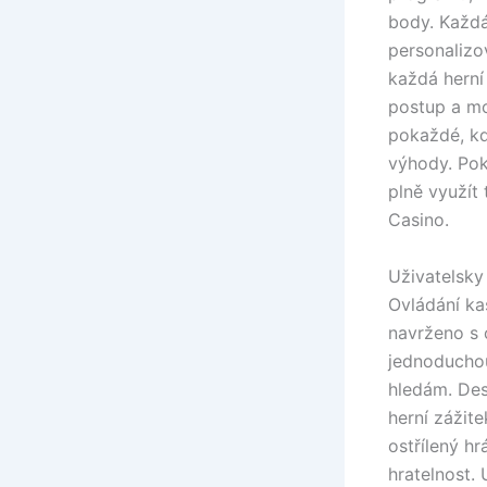
body. Každá
personalizo
každá herní
postup a mo
pokaždé, kd
výhody. Pok
plně využít
Casino.
Uživatelsky 
Ovládání ka
navrženo s 
jednoduchou
hledám. Des
herní zážite
ostřílený h
hratelnost. 