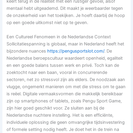
keert terug in de realiteit met een rustiger gevoel, alsof
mentaal hebt uitgeademd. Dit maakt je weerbaarder tegen
de onzekerheid van het toekijken. Je hoeft daarbij de hoop
op een goede uitkomst niet op te geven.
Een Cultureel Fenomeen in de Nederlandse Context
Sollicitatiespanning is globaal, maar in Nederland heeft het
bijzondere nuances
https://pengusportslot.com/
. De
Nederlandse beroepscultuur waardeert openheid, egaliteit
en een goede balans tussen werk en privé. Toch kan de
zoektocht naar een baan, vooral in concurrerende
sectoren, net zo stressvol zijn als elders. De noodzaak aan
vlugge, ongemerkt manieren om met die stress om te gaan
is reëel. Digitale vermaaksvormen die makkelijk bereikbaar
zijn op smartphones of tablets, zoals Pengu Sport Game,
zijn hier goed geschikt voor. Ze sluiten aan bij de
Nederlandse nuchtere instelling. Het is een efficiënte,
individuele oplossing die geen omvangrijke tijdsinvestering
of formele setting nodig heeft. Je doet het in de trein na