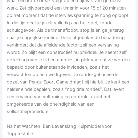
waar een korte break volgt op een tijdvak van gefocust
werk. Zet bijvoorbeeld een timer in voor 15 of 20 minuten
op het moment dat de interviewspanning te hoog oploopt.
In die tijd geef je jezelf volledig aan het spel, zonder
schuldgevoel. Als de timer afloopt, stop je en ga je terug
naar je dagelijkse routine. Deze afgebakende benadering
verhindert dat de afleidende factor zelf een verslaving
wordt. Zo blijft een constructief hulpmiddel. Je neemt zelf
de leiding over je tijd en emoties, in plek van dat ze worden
bepaald door buitenstaande invloeden, zoals het
verwachten op een werkgever. De ronde-gebaseerde
opzet van Pengu Sport Game draagt bij hierbij. Je kunt een
helder einde bepalen, zoals “nog drie rondes”. Dat levert
een ervaring van voltooiing en controle, exact het
omgekeerde van de oneindigheid van een
sollicitatieprocedure.
Na het Wachten: Een Levenslang Hulpmiddel voor
Topprestatie