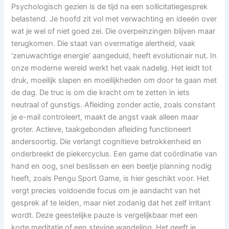
Psychologisch gezien is de tijd na een sollicitatiegesprek
belastend. Je hoofd zit vol met verwachting en ideeën over
wat je wel of niet goed zei. Die overpeinzingen blijven maar
terugkomen. Die staat van overmatige alertheid, vaak
‘zenuwachtige energie’ aangeduid, heeft evolutionair nut. In
onze moderne wereld werkt het vaak nadelig. Het leidt tot
druk, moeilijk slapen en moeilijkheden om door te gaan met
de dag. De truc is om die kracht om te zetten in iets
neutraal of gunstigs. Afleiding zonder actie, zoals constant
je e-mail controleert, maakt de angst vaak alleen maar
groter. Actieve, taakgebonden afleiding functioneert
andersoortig. Die verlangt cognitieve betrokkenheid en
onderbreekt de piekercyclus. Een game dat coördinatie van
hand en oog, snel beslissen en een beetje planning nodig
heeft, zoals Pengu Sport Game, is hier geschikt voor. Het
vergt precies voldoende focus om je aandacht van het
gesprek af te leiden, maar niet zodanig dat het zelf irritant
wordt. Deze geestelijke pauze is vergelijkbaar met een
korte meditatie of een stevige wandeling. Het geeft je