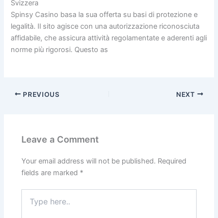
Svizzera
Spinsy Casino basa la sua offerta su basi di protezione e
legalità. Il sito agisce con una autorizzazione riconosciuta
affidabile, che assicura attività regolamentate e aderenti agli
norme più rigorosi. Questo as
PREVIOUS
NEXT
Leave a Comment
Your email address will not be published.
Required
fields are marked
*
Type
here..