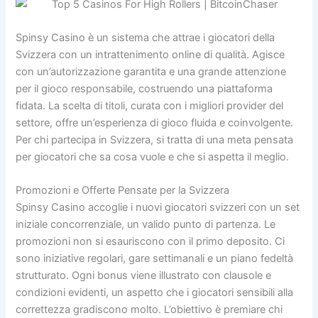
Spinsy Casino è un sistema che attrae i giocatori della
Svizzera con un intrattenimento online di qualità. Agisce
con un’autorizzazione garantita e una grande attenzione
per il gioco responsabile, costruendo una piattaforma
fidata. La scelta di titoli, curata con i migliori provider del
settore, offre un’esperienza di gioco fluida e coinvolgente.
Per chi partecipa in Svizzera, si tratta di una meta pensata
per giocatori che sa cosa vuole e che si aspetta il meglio.
Promozioni e Offerte Pensate per la Svizzera
Spinsy Casino accoglie i nuovi giocatori svizzeri con un set
iniziale concorrenziale, un valido punto di partenza. Le
promozioni non si esauriscono con il primo deposito. Ci
sono iniziative regolari, gare settimanali e un piano fedeltà
strutturato. Ogni bonus viene illustrato con clausole e
condizioni evidenti, un aspetto che i giocatori sensibili alla
correttezza gradiscono molto. L’obiettivo è premiare chi