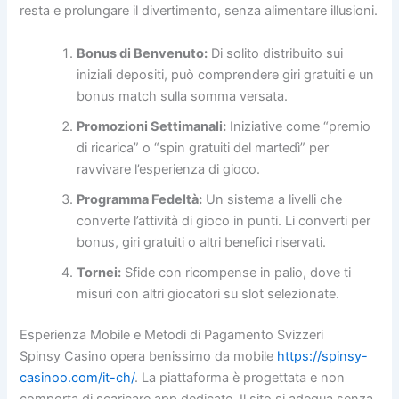
resta e prolungare il divertimento, senza alimentare illusioni.
Bonus di Benvenuto:
Di solito distribuito sui
iniziali depositi, può comprendere giri gratuiti e un
bonus match sulla somma versata.
Promozioni Settimanali:
Iniziative come “premio
di ricarica” o “spin gratuiti del martedì” per
ravvivare l’esperienza di gioco.
Programma Fedeltà:
Un sistema a livelli che
converte l’attività di gioco in punti. Li converti per
bonus, giri gratuiti o altri benefici riservati.
Tornei:
Sfide con ricompense in palio, dove ti
misuri con altri giocatori su slot selezionate.
Esperienza Mobile e Metodi di Pagamento Svizzeri
Spinsy Casino opera benissimo da mobile
https://spinsy-
casinoo.com/it-ch/
. La piattaforma è progettata e non
comporta di scaricare app dedicate. Il sito si adegua senza