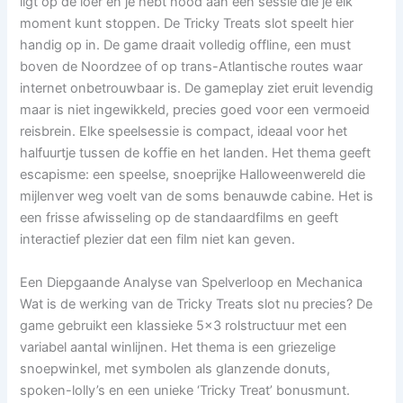
ligt op de loer en je hebt nood aan een sessie die je elk
moment kunt stoppen. De Tricky Treats slot speelt hier
handig op in. De game draait volledig offline, een must
boven de Noordzee of op trans-Atlantische routes waar
internet onbetrouwbaar is. De gameplay ziet eruit levendig
maar is niet ingewikkeld, precies goed voor een vermoeid
reisbrein. Elke speelsessie is compact, ideaal voor het
halfuurtje tussen de koffie en het landen. Het thema geeft
escapisme: een speelse, snoeprijke Halloweenwereld die
mijlenver weg voelt van de soms benauwde cabine. Het is
een frisse afwisseling op de standaardfilms en geeft
interactief plezier dat een film niet kan geven.
Een Diepgaande Analyse van Spelverloop en Mechanica
Wat is de werking van de Tricky Treats slot nu precies? De
game gebruikt een klassieke 5×3 rolstructuur met een
variabel aantal winlijnen. Het thema is een griezelige
snoepwinkel, met symbolen als glanzende donuts,
spoken-lolly’s en een unieke ‘Tricky Treat’ bonusmunt.