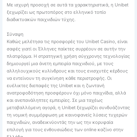
Με ισχυρή προσοχή σε αυτά τα χαρακτηριστικά, η Unibet
ξεχωρίζει ως πρωτοπόρος στο ελληνικό τοπίο
διαδικτυακών παιχνιδιών τύχης.
Σύναψη
Καθώς μελέτησα τις προσφορές του Unibet Casino, είναι
σαφές γιατί οι Έλληνες παίκτες συρρέουν σε αυτήν την
πλατφόρμα. Η στρατηγική χρήση σύγχρονης τεχνολογίας
δημιουργεί μια άνετη εμπειρία παιχνιδιού, με τους
αλληλουχικούς κυλίνδρους και τους ενισχυτές κέρδους
να εντείνουν τη συγκίνηση κάθε περιστροφής. Οι
ευέλικτες διεπαφές της Unibet και η ζωντανή
ανατροφοδότηση προσφέρουν όχι μόνο παιχνίδια, αλλά
και ανεπανάληπτες εμπειρίες. Σε μια ταχέως
μεταβαλλόμενη αγορά, η Unibet ξεχωρίζει συνδυάζοντας
τη νομική συμμόρφωση με καινοφανείς λύσεις τυχερών
παιχνιδιών, αναδεικνύοντάς την ως την κορυφαία
επιλογή για τους ενθουσιώδεις των online καζίνο στην
Ελλάδα.