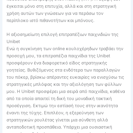
έγκειται μόνο στη επιτυχία, αλλά και στη στρατηγική
χρήση αυτών των γνώσεων για να περάσω τον
περίπλοκο ιστό πιθανοτήτων και μπόνους.
Η αξιοσημείωτη επιλογή επιτραπέζιων παιχνιδιών της
Unibet
Ενώ η συγκίνηση των online κουλοχέρηδων τραβάει την
προσοχή μου, τα επιτραπέζια παιχνίδια της Unibet
προσφέρουν ένα διαφορετικό είδος στρατηγικής
γοητείας. Βυθιζόμενος στα ενδότερα των παραλλαγών
του πόκερ, βρίσκω απέραντες ευκαιρίες να ενισχύσω τις
στρατηγικές μπλόφας και την αξιολόγηση των φύλλων
μου. Η Unibet προσφέρει μια σειρά από παιχνίδια, καθένα
από τα οποία απαιτεί τη δική του μοναδική τακτική
προσέγγιση. Εκτιμώ την εστίασή τους στην ικανότητα
έναντι της τύχης. Επιπλέον, η εξερεύνηση των
στρατηγικών ρουλέτας γίνεται μια σύνθετη αλλά
ανταποδοτική προσπάθεια. Υπάρχει μια ουσιαστική