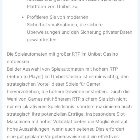
Plattform von Unibet zu.
Profitieren Sie von modernen
Sicherheitsmaßnahmen, die sichere
Überweisungen und den Sicherung privater Daten
gewährleisten.
Die Spielautomaten mit großer RTP im Unibet Casino
entdecken
Bei der Auswahl von Spielautomaten mit hohem RTP
(Return to Player) im Unibet Casino ist es mir wichtig, den
strategischen Vorteil dieser Spiele für Gamer
hervorzuheben, die höhere Gewinne anstreben. Durch die
Wahl von Games mit höherem RTP sichern Sie sich nicht
nur ein lukrativeres Spielerlebnis, sondern maximieren auch
strategisch Ihre potenziellen Erträge. Insbesondere Slot-
Maschinen mit hoher Volatilität bieten die Möglichkeit auf
hohe Auszahlungen, wenn auch seltener. Dies erfordert
eine gut geplante Vorgehensweise und ein effektives