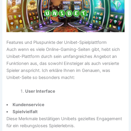
Features und Pluspunkte der Unibet-Spielplattform
Auch wenn es viele Online-Gaming-Seiten gibt, hebt sich
Unibet-Plattform durch sein umfangreiches Angebot an
Funktionen aus, das sowohl Einsteiger als auch versierte
Spieler anspricht. Ich erkläre Ihnen im Genauen, was
Unibet-Seite so besonders macht:
User Interface
Kundenservice
Spielvielfalt
Diese Merkmale bestätigen Unibets gezieltes Engagement
für ein reibungsloses Spielerlebnis.