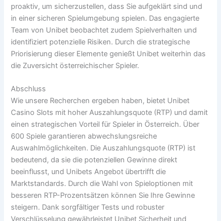
proaktiv, um sicherzustellen, dass Sie aufgeklärt sind und
in einer sicheren Spielumgebung spielen. Das engagierte
Team von Unibet beobachtet zudem Spielverhalten und
identifiziert potenzielle Risiken. Durch die strategische
Priorisierung dieser Elemente genießt Unibet weiterhin das
die Zuversicht österreichischer Spieler.
Abschluss
Wie unsere Recherchen ergeben haben, bietet Unibet
Casino Slots mit hoher Auszahlungsquote (RTP) und damit
einen strategischen Vorteil für Spieler in Österreich. Über
600 Spiele garantieren abwechslungsreiche
Auswahlmöglichkeiten. Die Auszahlungsquote (RTP) ist
bedeutend, da sie die potenziellen Gewinne direkt
beeinflusst, und Unibets Angebot übertrifft die
Marktstandards. Durch die Wahl von Spieloptionen mit
besseren RTP-Prozentsätzen können Sie Ihre Gewinne
steigern. Dank sorgfältiger Tests und robuster
Verschlüsselung gewährleistet Unibet Sicherheit und