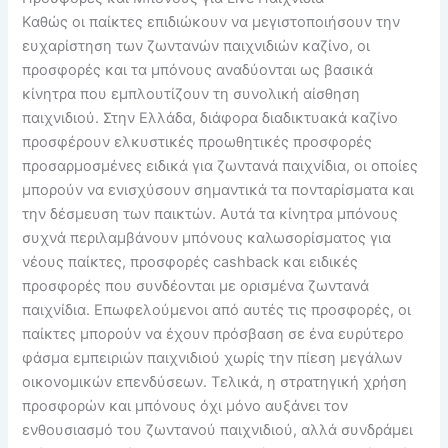
Καθώς οι παίκτες επιδιώκουν να μεγιστοποιήσουν την
ευχαρίστηση των ζωντανών παιχνιδιών καζίνο, οι
προσφορές και τα μπόνους αναδύονται ως βασικά
κίνητρα που εμπλουτίζουν τη συνολική αίσθηση
παιχνιδιού. Στην Ελλάδα, διάφορα διαδικτυακά καζίνο
προσφέρουν ελκυστικές προωθητικές προσφορές
προσαρμοσμένες ειδικά για ζωντανά παιχνίδια, οι οποίες
μπορούν να ενισχύσουν σημαντικά τα πονταρίσματα και
την δέσμευση των παικτών. Αυτά τα κίνητρα μπόνους
συχνά περιλαμβάνουν μπόνους καλωσορίσματος για
νέους παίκτες, προσφορές cashback και ειδικές
προσφορές που συνδέονται με ορισμένα ζωντανά
παιχνίδια. Επωφελούμενοι από αυτές τις προσφορές, οι
παίκτες μπορούν να έχουν πρόσβαση σε ένα ευρύτερο
φάσμα εμπειριών παιχνιδιού χωρίς την πίεση μεγάλων
οικονομικών επενδύσεων. Τελικά, η στρατηγική χρήση
προσφορών και μπόνους όχι μόνο αυξάνει τον
ενθουσιασμό του ζωντανού παιχνιδιού, αλλά συνδράμει