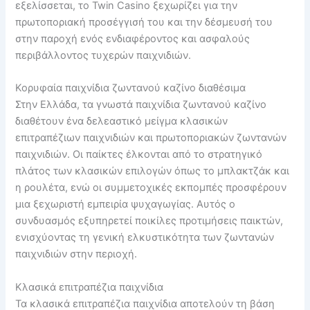
εξελίσσεται, το Twin Casino ξεχωρίζει για την
πρωτοποριακή προσέγγισή του και την δέσμευσή του
στην παροχή ενός ενδιαφέροντος και ασφαλούς
περιβάλλοντος τυχερών παιχνιδιών.
Κορυφαία παιχνίδια ζωντανού καζίνο διαθέσιμα
Στην Ελλάδα, τα γνωστά παιχνίδια ζωντανού καζίνο
διαθέτουν ένα δελεαστικό μείγμα κλασικών
επιτραπέζιων παιχνιδιών και πρωτοποριακών ζωντανών
παιχνιδιών. Οι παίκτες έλκονται από το στρατηγικό
πλάτος των κλασικών επιλογών όπως το μπλακτζάκ και
η ρουλέτα, ενώ οι συμμετοχικές εκπομπές προσφέρουν
μια ξεχωριστή εμπειρία ψυχαγωγίας. Αυτός ο
συνδυασμός εξυπηρετεί ποικίλες προτιμήσεις παικτών,
ενισχύοντας τη γενική ελκυστικότητα των ζωντανών
παιχνιδιών στην περιοχή.
Κλασικά επιτραπέζια παιχνίδια
Τα κλασικά επιτραπέζια παιχνίδια αποτελούν τη βάση