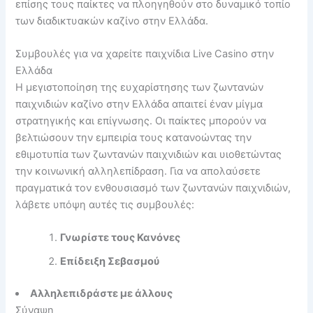
επίσης τους παίκτες να πλοηγηθούν στο δυναμικό τοπίο
των διαδικτυακών καζίνο στην Ελλάδα.
Συμβουλές για να χαρείτε παιχνίδια Live Casino στην
Ελλάδα
Η μεγιστοποίηση της ευχαρίστησης των ζωντανών
παιχνιδιών καζίνο στην Ελλάδα απαιτεί έναν μίγμα
στρατηγικής και επίγνωσης. Οι παίκτες μπορούν να
βελτιώσουν την εμπειρία τους κατανοώντας την
εθιμοτυπία των ζωντανών παιχνιδιών και υιοθετώντας
την κοινωνική αλληλεπίδραση. Για να απολαύσετε
πραγματικά τον ενθουσιασμό των ζωντανών παιχνιδιών,
λάβετε υπόψη αυτές τις συμβουλές:
Γνωρίστε τους Κανόνες
Επίδειξη Σεβασμού
Αλληλεπιδράστε με άλλους
Σύναψη