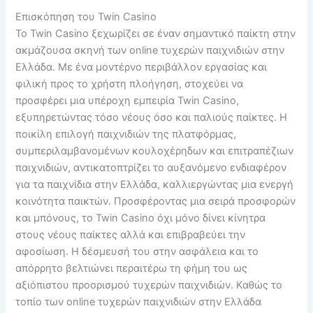
Επισκόπηση του Twin Casino
Το Twin Casino ξεχωρίζει σε έναν σημαντικό παίκτη στην
ακμάζουσα σκηνή των online τυχερών παιχνιδιών στην
Ελλάδα. Με ένα μοντέρνο περιβάλλον εργασίας και
φιλική προς το χρήστη πλοήγηση, στοχεύει να
προσφέρει μια υπέροχη εμπειρία Twin Casino,
εξυπηρετώντας τόσο νέους όσο και παλιούς παίκτες. Η
ποικίλη επιλογή παιχνιδιών της πλατφόρμας,
συμπεριλαμβανομένων κουλοχέρηδων και επιτραπέζιων
παιχνιδιών, αντικατοπτρίζει το αυξανόμενο ενδιαφέρον
για τα παιχνίδια στην Ελλάδα, καλλιεργώντας μια ενεργή
κοινότητα παικτών. Προσφέροντας μια σειρά προσφορών
και μπόνους, το Twin Casino όχι μόνο δίνει κίνητρα
στους νέους παίκτες αλλά και επιβραβεύει την
αφοσίωση. Η δέσμευσή του στην ασφάλεια και το
απόρρητο βελτιώνει περαιτέρω τη φήμη του ως
αξιόπιστου προορισμού τυχερών παιχνιδιών. Καθώς το
τοπίο των online τυχερών παιχνιδιών στην Ελλάδα