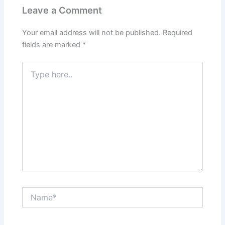
Leave a Comment
Your email address will not be published.
Required
fields are marked
*
Type
here..
Name*