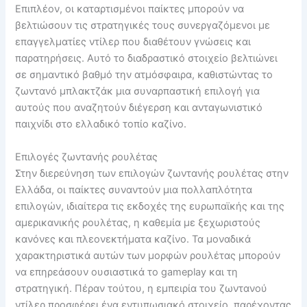
Επιπλέον, οι καταρτισμένοι παίκτες μπορούν να
βελτιώσουν τις στρατηγικές τους συνεργαζόμενοι με
επαγγελματίες ντίλερ που διαθέτουν γνώσεις και
παρατηρήσεις. Αυτό το διαδραστικό στοιχείο βελτιώνει
σε σημαντικό βαθμό την ατμόσφαιρα, καθιστώντας το
ζωντανό μπλακτζάκ μια συναρπαστική επιλογή για
αυτούς που αναζητούν διέγερση και ανταγωνιστικό
παιχνίδι στο ελλαδικό τοπίο καζίνο.
Επιλογές ζωντανής ρουλέτας
Στην διερεύνηση των επιλογών ζωντανής ρουλέτας στην
Ελλάδα, οι παίκτες συναντούν μια πολλαπλότητα
επιλογών, ιδιαίτερα τις εκδοχές της ευρωπαϊκής και της
αμερικανικής ρουλέτας, η καθεμία με ξεχωριστούς
κανόνες και πλεονεκτήματα καζίνο. Τα μοναδικά
χαρακτηριστικά αυτών των μορφών ρουλέτας μπορούν
να επηρεάσουν ουσιαστικά το gameplay και τη
στρατηγική. Πέραν τούτου, η εμπειρία του ζωντανού
ντίλερ προσφέρει ένα εντυπωσιακό στοιχείο, παρέχοντας