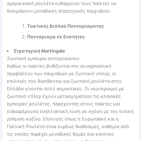
αμερικανική ρουλέτα ενθαρρύνει τους παίκτες να
δοκιμάσουν μοναδικές στρατηγικές παιχνιδιού:
Τακτικές Διπλού Πονταρίσματος
Ποντάρισμα σε Ενότητες
Στρατηγική Martingale
Ζωντανή εμπειρία αντιπροσώπου
Καθώς οι παίκτες βυθίζονται στο συναρπαστικό
περιβάλλον των παιχνιδιών με ζωντανό ντίλερ, οι
επιλογές που διατίθενται για ζωντανή ρουλέτα στην
Ελλάδα γίνονται πολύ σημαντικές. Οι νεωτερισμοί με
ζωντανό ντίλερ έχουν μετασχηματίσει τις κλασικές
εμπειρίες ρουλέτας, παρέχοντας στους παίκτες μια
ενδιαφέρουσα εναλλακτική λύση σε σχέση με την τυπική
ρύθμιση καζίνο. Επιλογές όπως η Ευρωπαϊκή και η
Γαλλική Ρουλέτα είναι ευρέως διαθέσιμες, καθεμία από
τις οποίες παρέχει μοναδικές δομές και κανόνες