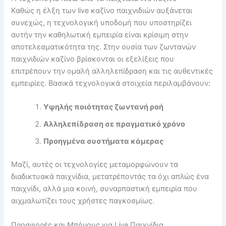
Καθώς η έλξη των live καζίνο παιχνιδιών αυξάνεται
συνεχώς, η τεχνολογική υποδομή που υποστηρίζει
αυτήν την καθηλωτική εμπειρία είναι κρίσιμη στην
αποτελεσματικότητα της. Στην ουσία των ζωντανών
παιχνιδιών καζίνο βρίσκονται οι εξελίξεις που
επιτρέπουν την ομαλή αλληλεπίδραση και τις αυθεντικές
εμπειρίες. Βασικά τεχνολογικά στοιχεία περιλαμβάνουν:
Υψηλής ποιότητας ζωντανή ροή
Αλληλεπίδραση σε πραγματικό χρόνο
Προηγμένα συστήματα κάμερας
Μαζί, αυτές οι τεχνολογίες μεταμορφώνουν τα
διαδικτυακά παιχνίδια, μετατρέποντάς τα όχι απλώς ένα
παιχνίδι, αλλά μια κοινή, συναρπαστική εμπειρία που
αιχμαλωτίζει τους χρήστες παγκοσμίως.
Προσφορές και Μπόνους για Live Παιχνίδια