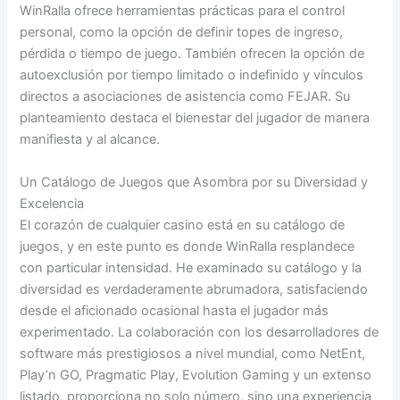
WinRalla ofrece herramientas prácticas para el control
personal, como la opción de definir topes de ingreso,
pérdida o tiempo de juego. También ofrecen la opción de
autoexclusión por tiempo limitado o indefinido y vínculos
directos a asociaciones de asistencia como FEJAR. Su
planteamiento destaca el bienestar del jugador de manera
manifiesta y al alcance.
Un Catálogo de Juegos que Asombra por su Diversidad y
Excelencia
El corazón de cualquier casino está en su catálogo de
juegos, y en este punto es donde WinRalla resplandece
con particular intensidad. He examinado su catálogo y la
diversidad es verdaderamente abrumadora, satisfaciendo
desde el aficionado ocasional hasta el jugador más
experimentado. La colaboración con los desarrolladores de
software más prestigiosos a nivel mundial, como NetEnt,
Play’n GO, Pragmatic Play, Evolution Gaming y un extenso
listado, proporciona no solo número, sino una experiencia