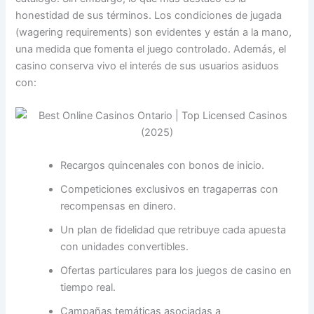
honestidad de sus términos. Los condiciones de jugada
(wagering requirements) son evidentes y están a la mano,
una medida que fomenta el juego controlado. Además, el
casino conserva vivo el interés de sus usuarios asiduos
con:
Recargos quincenales con bonos de inicio.
Competiciones exclusivos en tragaperras con
recompensas en dinero.
Un plan de fidelidad que retribuye cada apuesta
con unidades convertibles.
Ofertas particulares para los juegos de casino en
tiempo real.
Campañas temáticas asociadas a