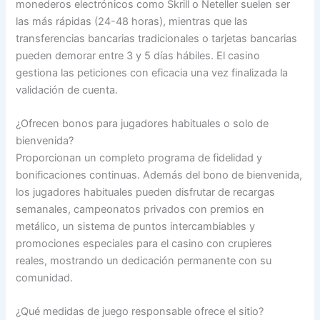
monederos electrónicos como Skrill o Neteller suelen ser
las más rápidas (24-48 horas), mientras que las
transferencias bancarias tradicionales o tarjetas bancarias
pueden demorar entre 3 y 5 días hábiles. El casino
gestiona las peticiones con eficacia una vez finalizada la
validación de cuenta.
¿Ofrecen bonos para jugadores habituales o solo de
bienvenida?
Proporcionan un completo programa de fidelidad y
bonificaciones continuas. Además del bono de bienvenida,
los jugadores habituales pueden disfrutar de recargas
semanales, campeonatos privados con premios en
metálico, un sistema de puntos intercambiables y
promociones especiales para el casino con crupieres
reales, mostrando un dedicación permanente con su
comunidad.
¿Qué medidas de juego responsable ofrece el sitio?