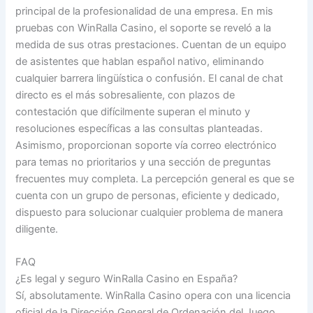
principal de la profesionalidad de una empresa. En mis
pruebas con WinRalla Casino, el soporte se reveló a la
medida de sus otras prestaciones. Cuentan de un equipo
de asistentes que hablan español nativo, eliminando
cualquier barrera lingüística o confusión. El canal de chat
directo es el más sobresaliente, con plazos de
contestación que difícilmente superan el minuto y
resoluciones específicas a las consultas planteadas.
Asimismo, proporcionan soporte vía correo electrónico
para temas no prioritarios y una sección de preguntas
frecuentes muy completa. La percepción general es que se
cuenta con un grupo de personas, eficiente y dedicado,
dispuesto para solucionar cualquier problema de manera
diligente.
FAQ
¿Es legal y seguro WinRalla Casino en España?
Sí, absolutamente. WinRalla Casino opera con una licencia
oficial de la Dirección General de Ordenación del Juego