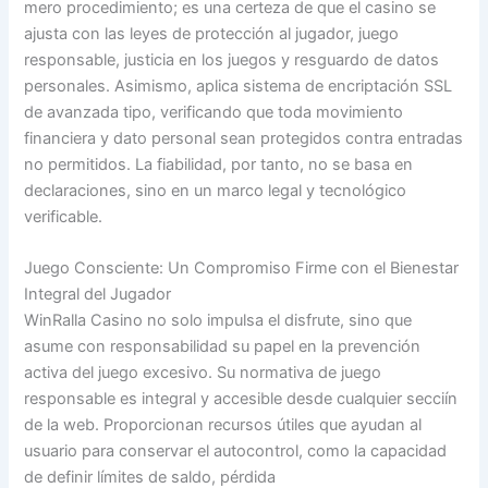
mero procedimiento; es una certeza de que el casino se
ajusta con las leyes de protección al jugador, juego
responsable, justicia en los juegos y resguardo de datos
personales. Asimismo, aplica sistema de encriptación SSL
de avanzada tipo, verificando que toda movimiento
financiera y dato personal sean protegidos contra entradas
no permitidos. La fiabilidad, por tanto, no se basa en
declaraciones, sino en un marco legal y tecnológico
verificable.
Juego Consciente: Un Compromiso Firme con el Bienestar
Integral del Jugador
WinRalla Casino no solo impulsa el disfrute, sino que
asume con responsabilidad su papel en la prevención
activa del juego excesivo. Su normativa de juego
responsable es integral y accesible desde cualquier secciín
de la web. Proporcionan recursos útiles que ayudan al
usuario para conservar el autocontrol, como la capacidad
de definir límites de saldo, pérdida