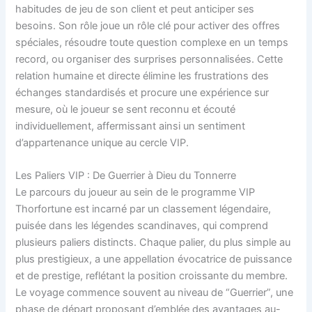
habitudes de jeu de son client et peut anticiper ses
besoins. Son rôle joue un rôle clé pour activer des offres
spéciales, résoudre toute question complexe en un temps
record, ou organiser des surprises personnalisées. Cette
relation humaine et directe élimine les frustrations des
échanges standardisés et procure une expérience sur
mesure, où le joueur se sent reconnu et écouté
individuellement, affermissant ainsi un sentiment
d’appartenance unique au cercle VIP.
Les Paliers VIP : De Guerrier à Dieu du Tonnerre
Le parcours du joueur au sein de le programme VIP
Thorfortune est incarné par un classement légendaire,
puisée dans les légendes scandinaves, qui comprend
plusieurs paliers distincts. Chaque palier, du plus simple au
plus prestigieux, a une appellation évocatrice de puissance
et de prestige, reflétant la position croissante du membre.
Le voyage commence souvent au niveau de “Guerrier”, une
phase de départ proposant d’emblée des avantages au-