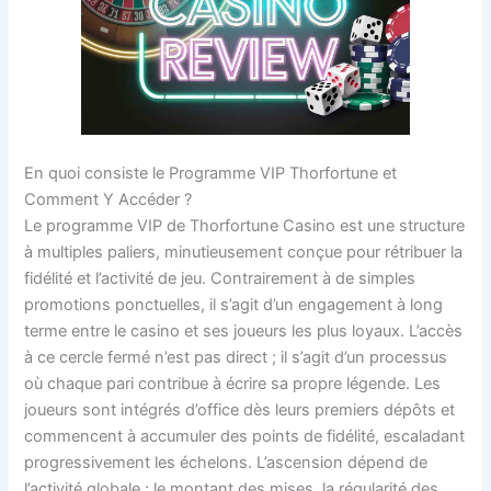
En quoi consiste le Programme VIP Thorfortune et
Comment Y Accéder ?
Le programme VIP de Thorfortune Casino est une structure
à multiples paliers, minutieusement conçue pour rétribuer la
fidélité et l’activité de jeu. Contrairement à de simples
promotions ponctuelles, il s’agit d’un engagement à long
terme entre le casino et ses joueurs les plus loyaux. L’accès
à ce cercle fermé n’est pas direct ; il s’agit d’un processus
où chaque pari contribue à écrire sa propre légende. Les
joueurs sont intégrés d’office dès leurs premiers dépôts et
commencent à accumuler des points de fidélité, escaladant
progressivement les échelons. L’ascension dépend de
l’activité globale : le montant des mises, la régularité des