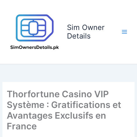
Skip
to
content
Sim Owner
Details
Thorfortune Casino VIP
Système : Gratifications et
Avantages Exclusifs en
France