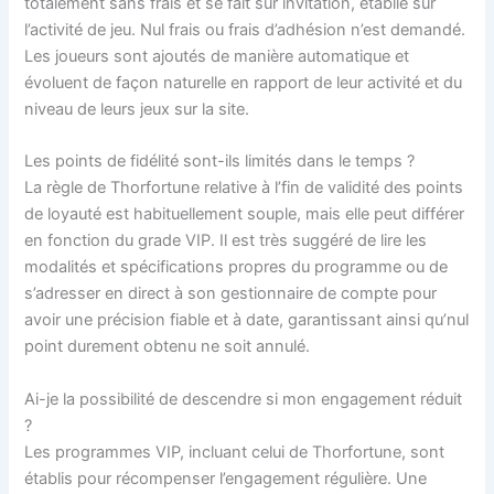
totalement sans frais et se fait sur invitation, établie sur
l’activité de jeu. Nul frais ou frais d’adhésion n’est demandé.
Les joueurs sont ajoutés de manière automatique et
évoluent de façon naturelle en rapport de leur activité et du
niveau de leurs jeux sur la site.
Les points de fidélité sont-ils limités dans le temps ?
La règle de Thorfortune relative à l’fin de validité des points
de loyauté est habituellement souple, mais elle peut différer
en fonction du grade VIP. Il est très suggéré de lire les
modalités et spécifications propres du programme ou de
s’adresser en direct à son gestionnaire de compte pour
avoir une précision fiable et à date, garantissant ainsi qu’nul
point durement obtenu ne soit annulé.
Ai-je la possibilité de descendre si mon engagement réduit
?
Les programmes VIP, incluant celui de Thorfortune, sont
établis pour récompenser l’engagement régulière. Une