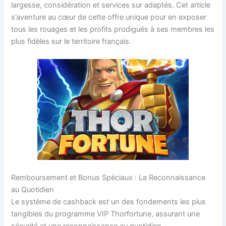
largesse, considération et services sur adaptés. Cet article
s’aventure au cœur de cette offre unique pour en exposer
tous les rouages et les profits prodigués à ses membres les
plus fidèles sur le territoire français.
Remboursement et Bonus Spéciaux : La Reconnaissance
au Quotidien
Le système de cashback est un des fondements les plus
tangibles du programme VIP Thorfortune, assurant une