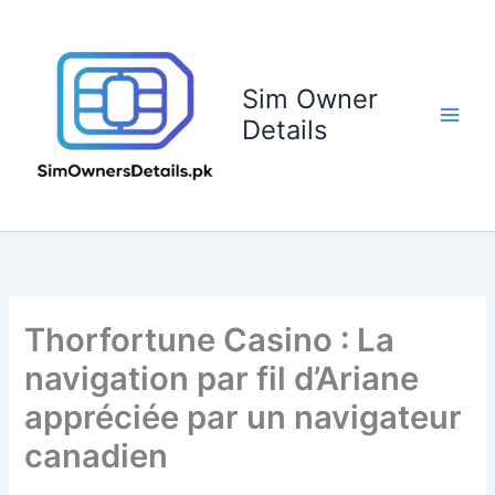
Skip
to
content
Sim Owner
Details
Thorfortune Casino : La
navigation par fil d’Ariane
appréciée par un navigateur
canadien