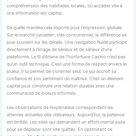
compréhension des habitudes locales, où accéder vite à
une information est capital.
De quelle manière cela importe pour l’impression globale
Sur le marché canadien, très concurrentiel, la différence se
joue souvent sur les détails. Une navigation fluide participe
directement à l’image de sérieux et de sérieux d’une
plateforme. Le fil d’Ariane de Thorfortune Casino n’est pas
qu’un outil technique. C’est une forme de respect envers le
joueur. Il lui permet de s’orienter seul, ce qui accroît sa
confiance et son sentiment de maîtrise. C’est un élément
capital pour construire une relation durable avec une
communauté de joueurs informés.
Les observations de l’explorateur correspondent les
attentes actuelles des utilisateurs. Aujourd’hui, la patience
est limitée. Les sites qui demandent un effort mental juste
pour se déplacer sont vite quittés. En optimisant ce