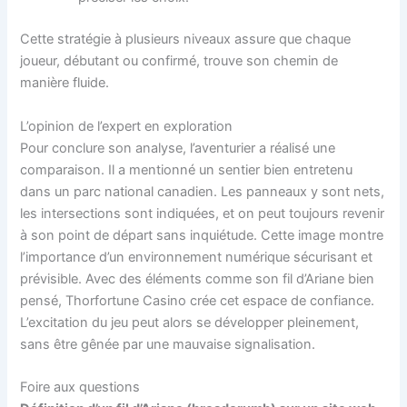
Cette stratégie à plusieurs niveaux assure que chaque
joueur, débutant ou confirmé, trouve son chemin de
manière fluide.
L’opinion de l’expert en exploration
Pour conclure son analyse, l’aventurier a réalisé une
comparaison. Il a mentionné un sentier bien entretenu
dans un parc national canadien. Les panneaux y sont nets,
les intersections sont indiquées, et on peut toujours revenir
à son point de départ sans inquiétude. Cette image montre
l’importance d’un environnement numérique sécurisant et
prévisible. Avec des éléments comme son fil d’Ariane bien
pensé, Thorfortune Casino crée cet espace de confiance.
L’excitation du jeu peut alors se développer pleinement,
sans être gênée par une mauvaise signalisation.
Foire aux questions