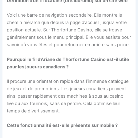
Définition d’un fil d’Ariane (breadcrumb) sur un site web
Voici une barre de navigation secondaire. Elle montre le
chemin hiérarchique depuis la page d’accueil jusqu’à votre
position actuelle. Sur Thorfortune Casino, elle se trouve
généralement sous le menu principal. Elle vous assiste pour
savoir où vous êtes et pour retourner en arrière sans peine.
Pourquoi le fil d’Ariane de Thorfortune Casino est-il utile
pour les joueurs canadiens ?
Il procure une orientation rapide dans l’immense catalogue
de jeux et de promotions. Les joueurs canadiens peuvent
ainsi passer rapidement des machines à sous au casino
live ou aux tournois, sans se perdre. Cela optimise leur
temps de divertissement.
Cette fonctionnalité est-elle présente sur mobile ?