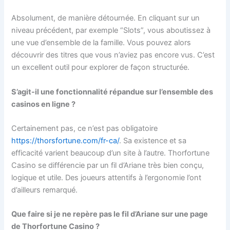
Absolument, de manière détournée. En cliquant sur un
niveau précédent, par exemple “Slots”, vous aboutissez à
une vue d’ensemble de la famille. Vous pouvez alors
découvrir des titres que vous n’aviez pas encore vus. C’est
un excellent outil pour explorer de façon structurée.
S’agit-il une fonctionnalité répandue sur l’ensemble des
casinos en ligne ?
Certainement pas, ce n’est pas obligatoire
https://thorsfortune.com/fr-ca/
. Sa existence et sa
efficacité varient beaucoup d’un site à l’autre. Thorfortune
Casino se différencie par un fil d’Ariane très bien conçu,
logique et utile. Des joueurs attentifs à l’ergonomie l’ont
d’ailleurs remarqué.
Que faire si je ne repère pas le fil d’Ariane sur une page
de Thorfortune Casino ?