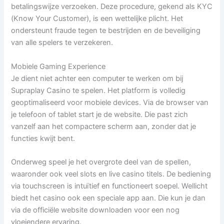
betalingswijze verzoeken. Deze procedure, gekend als KYC
(Know Your Customer), is een wettelijke plicht. Het
ondersteunt fraude tegen te bestrijden en de beveiliging
van alle spelers te verzekeren.
Mobiele Gaming Experience
Je dient niet achter een computer te werken om bij
Supraplay Casino te spelen. Het platform is volledig
geoptimaliseerd voor mobiele devices. Via de browser van
je telefoon of tablet start je de website. Die past zich
vanzelf aan het compactere scherm aan, zonder dat je
functies kwijt bent.
Onderweg speel je het overgrote deel van de spellen,
waaronder ook veel slots en live casino titels. De bediening
via touchscreen is intuïtief en functioneert soepel. Wellicht
biedt het casino ook een speciale app aan. Die kun je dan
via de officiële website downloaden voor een nog
vloeiendere ervaring.