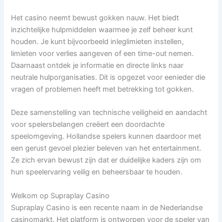
Het casino neemt bewust gokken nauw. Het biedt
inzichtelijke hulpmiddelen waarmee je zelf beheer kunt
houden. Je kunt bijvoorbeeld inleglimieten instellen,
limieten voor verlies aangeven of een time-out nemen.
Daarnaast ontdek je informatie en directe links naar
neutrale hulporganisaties. Dit is opgezet voor eenieder die
vragen of problemen heeft met betrekking tot gokken.
Deze samenstelling van technische veiligheid en aandacht
voor spelersbelangen creëert een doordachte
speelomgeving. Hollandse spelers kunnen daardoor met
een gerust gevoel plezier beleven van het entertainment.
Ze zich ervan bewust zijn dat er duidelijke kaders zijn om
hun speelervaring veilig en beheersbaar te houden.
Welkom op Supraplay Casino
Supraplay Casino is een recente naam in de Nederlandse
casinomarkt. Het platform is ontworpen voor de speler van