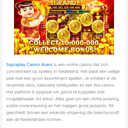
Supraplay Casino Koers
is een online casino dat zich
concentreert op spelers in Nederland. Het biedt een veilige
plek met een groot assortiment spellen. Je ontdekt er de
recentste slots, klassieke tafelspellen en een live casino.
Het platform is opgezet om genot te koppelen met
mogelijkheden tot winst. Alles gaat om een vlotte ervaring,
solide ondersteuning en het najagen grote jackpots. Dit
geschiedt binnen een erkende omgeving die beantwoordt
aan de Nederlandse normen.