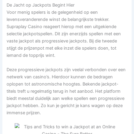
De Jacht op Jackpots Begint Hier
Voor menig spelers is de gelegenheid op een
levensveranderende winst de belangrijkste trekker.
Supraplay Casino reageert hierop met een uitgekiende
selectie jackpotspellen. Dit zijn enerzijds spellen met een
vaste jackpot als progressieve jackpots. Bij die tweede
stijgt de prijzenpot met elke inzet die spelers doen, tot
iemand de topprijs wint.
Deze progressieve jackpots zijn veelal verbonden over een
netwerk van casino’s. Hierdoor kunnen de bedragen
oplopen tot astronomische hoogtes. Bekende jackpot-
titels treft u regelmatig terug in het aanbod. Het platform
biedt meestal duidelijk aan welke spellen een progressieve
jackpot hebben. Zo kun je gericht je kans wagen op deze
immense prijzen.