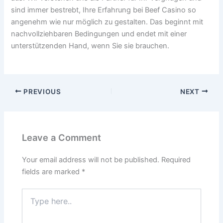
sind immer bestrebt, Ihre Erfahrung bei Beef Casino so
angenehm wie nur möglich zu gestalten. Das beginnt mit
nachvollziehbaren Bedingungen und endet mit einer
unterstützenden Hand, wenn Sie sie brauchen.
PREVIOUS
NEXT
Leave a Comment
Your email address will not be published.
Required
fields are marked
*
Type
here..