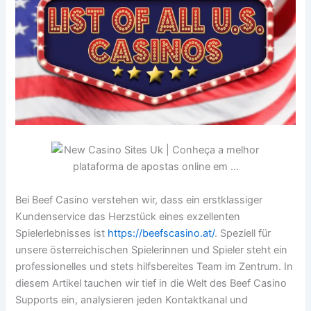
Bei Beef Casino verstehen wir, dass ein erstklassiger
Kundenservice das Herzstück eines exzellenten
Spielerlebnisses ist
https://beefscasino.at/
. Speziell für
unsere österreichischen Spielerinnen und Spieler steht ein
professionelles und stets hilfsbereites Team im Zentrum. In
diesem Artikel tauchen wir tief in die Welt des Beef Casino
Supports ein, analysieren jeden Kontaktkanal und