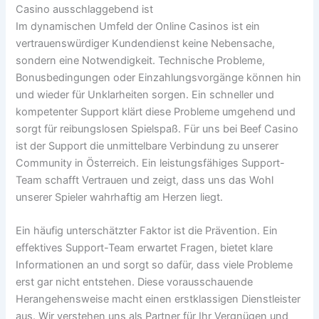
Casino ausschlaggebend ist
Im dynamischen Umfeld der Online Casinos ist ein
vertrauenswürdiger Kundendienst keine Nebensache,
sondern eine Notwendigkeit. Technische Probleme,
Bonusbedingungen oder Einzahlungsvorgänge können hin
und wieder für Unklarheiten sorgen. Ein schneller und
kompetenter Support klärt diese Probleme umgehend und
sorgt für reibungslosen Spielspaß. Für uns bei Beef Casino
ist der Support die unmittelbare Verbindung zu unserer
Community in Österreich. Ein leistungsfähiges Support-
Team schafft Vertrauen und zeigt, dass uns das Wohl
unserer Spieler wahrhaftig am Herzen liegt.
Ein häufig unterschätzter Faktor ist die Prävention. Ein
effektives Support-Team erwartet Fragen, bietet klare
Informationen an und sorgt so dafür, dass viele Probleme
erst gar nicht entstehen. Diese vorausschauende
Herangehensweise macht einen erstklassigen Dienstleister
aus. Wir verstehen uns als Partner für Ihr Vergnügen und