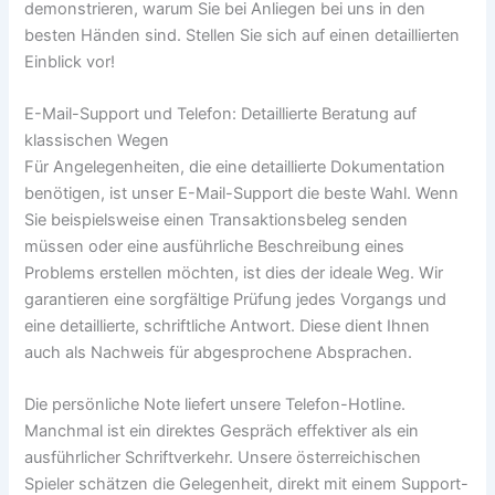
demonstrieren, warum Sie bei Anliegen bei uns in den
besten Händen sind. Stellen Sie sich auf einen detaillierten
Einblick vor!
E-Mail-Support und Telefon: Detaillierte Beratung auf
klassischen Wegen
Für Angelegenheiten, die eine detaillierte Dokumentation
benötigen, ist unser E-Mail-Support die beste Wahl. Wenn
Sie beispielsweise einen Transaktionsbeleg senden
müssen oder eine ausführliche Beschreibung eines
Problems erstellen möchten, ist dies der ideale Weg. Wir
garantieren eine sorgfältige Prüfung jedes Vorgangs und
eine detaillierte, schriftliche Antwort. Diese dient Ihnen
auch als Nachweis für abgesprochene Absprachen.
Die persönliche Note liefert unsere Telefon-Hotline.
Manchmal ist ein direktes Gespräch effektiver als ein
ausführlicher Schriftverkehr. Unsere österreichischen
Spieler schätzen die Gelegenheit, direkt mit einem Support-