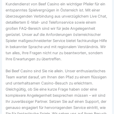
Kundendienst von Beef Casino ein wichtiger Pfeiler für ein
entspanntes Spielvergnügen in Österreich ist. Mit einer
überzeugenden Verbindung aus unverzüglichem Live Chat,
detailliertem E-Mail- und Telefonservice sowie einem
großen FAQ-Bereich sind wir für jede Angelegenheit
gerüstet. Unser auf die Anforderungen österreichischer
Spieler maßgeschneiderter Service bietet fachkundige Hilfe
in bekannter Sprache und mit regionalem Verständnis. Wir
tun alles, Ihre Fragen nicht nur zu beantworten, sondern
Ihre Erwartungen zu übertreffen.
Bei Beef Casino sind Sie nie allein. Unser enthusiastisches
Team wartet darauf, um Ihnen den Pfad zu einem flüssigen
und unterhaltsamen Casino-Besuch zu erleichtern.
Gleichgültig, ob Sie eine kurze Frage haben oder eine
komplexere Angelegenheit besprechen müssen – wir sind
Ihr zuverlässiger Partner. Setzen Sie auf einen Support, der
genauso engagiert für hervorragenden Service eintritt, wie
Sie für fantastische Spiele. Wir sehen uns auf Ihren Besuch