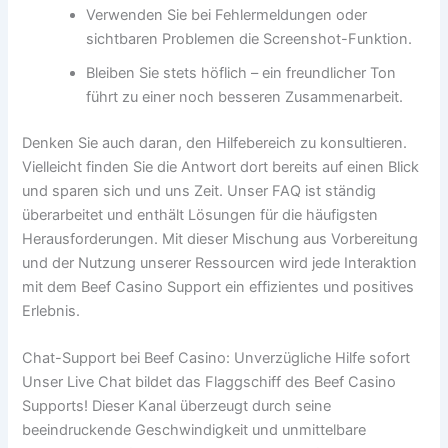
Verwenden Sie bei Fehlermeldungen oder
sichtbaren Problemen die Screenshot-Funktion.
Bleiben Sie stets höflich – ein freundlicher Ton
führt zu einer noch besseren Zusammenarbeit.
Denken Sie auch daran, den Hilfebereich zu konsultieren.
Vielleicht finden Sie die Antwort dort bereits auf einen Blick
und sparen sich und uns Zeit. Unser FAQ ist ständig
überarbeitet und enthält Lösungen für die häufigsten
Herausforderungen. Mit dieser Mischung aus Vorbereitung
und der Nutzung unserer Ressourcen wird jede Interaktion
mit dem Beef Casino Support ein effizientes und positives
Erlebnis.
Chat-Support bei Beef Casino: Unverzügliche Hilfe sofort
Unser Live Chat bildet das Flaggschiff des Beef Casino
Supports! Dieser Kanal überzeugt durch seine
beeindruckende Geschwindigkeit und unmittelbare