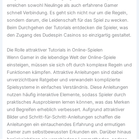
erreichen sowohl Neulinge als auch erfahrene Gamer
schnell Verbindung. Es geht sich nicht nur um die Regeln,
sondern darum, die Leidenschaft für das Spiel zu wecken.
Beim Durchgehen der Tutorials entdecken die Spieler, was
den Zugang des Dudespin Casinos so einzigartig gestaltet.
Die Rolle attraktiver Tutorials in Online-Spielen
Wenn Gamer in die lebendige Welt der Online-Spiele
einsteigen, müssen sie sich oft durch komplexe Regeln und
Funktionen kämpfen. Attraktive Anleitungen sind dabei
unverzichtbare Ratgeber und verwandeln komplizierte
Spielsysteme in einfaches Verständnis. Diese Anleitungen
nutzen häufig interaktive Elemente, sodass Spieler durch
praktisches Ausprobieren lernen können, was das Merken
und Begreifen erheblich verbessert. Aufgrund attraktiver
Bilder und Schritt-für-Schritt-Anleitungen schaffen die
Anleitungen ein eintauchendes Erfahrung und ermutigen
Gamer zum selbstbewussten Erkunden ein. Darüber hinaus