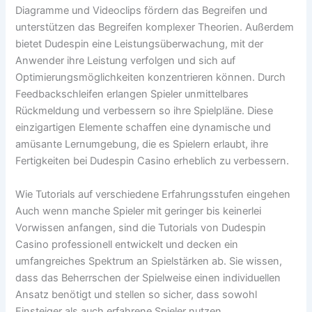
Diagramme und Videoclips fördern das Begreifen und
unterstützen das Begreifen komplexer Theorien. Außerdem
bietet Dudespin eine Leistungsüberwachung, mit der
Anwender ihre Leistung verfolgen und sich auf
Optimierungsmöglichkeiten konzentrieren können. Durch
Feedbackschleifen erlangen Spieler unmittelbares
Rückmeldung und verbessern so ihre Spielpläne. Diese
einzigartigen Elemente schaffen eine dynamische und
amüsante Lernumgebung, die es Spielern erlaubt, ihre
Fertigkeiten bei Dudespin Casino erheblich zu verbessern.
Wie Tutorials auf verschiedene Erfahrungsstufen eingehen
Auch wenn manche Spieler mit geringer bis keinerlei
Vorwissen anfangen, sind die Tutorials von Dudespin
Casino professionell entwickelt und decken ein
umfangreiches Spektrum an Spielstärken ab. Sie wissen,
dass das Beherrschen der Spielweise einen individuellen
Ansatz benötigt und stellen so sicher, dass sowohl
Einsteiger als auch erfahrene Spieler nutzen.