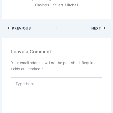
PREVIOUS
NEXT
Leave a Comment
Your email address will not be published.
Required
fields are marked
*
Type
here..