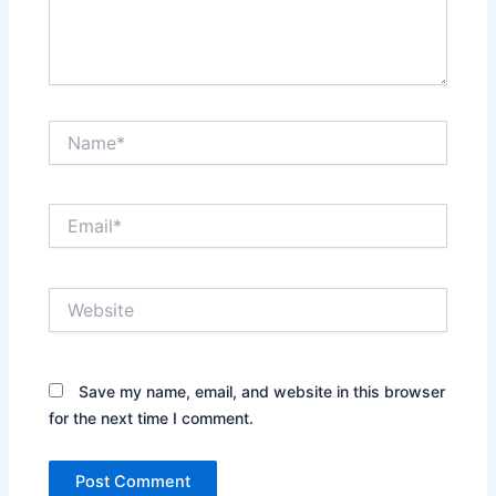
Name*
Email*
Website
Save my name, email, and website in this browser
for the next time I comment.