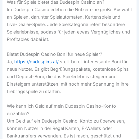
Was für Spiele bietet das Dudespin Casino an?
Im Dudespin Casino erleben die Nutzer eine große Auswahl
an Spielen, darunter Spielautomaten, Kartenspiele und
Live-Dealer-Spiele. Jede Spielkategorie liefert besondere
Spielerlebnisse, sodass für jeden etwas Vergnügliches und
Profitables dabei ist.
Bietet Dudespin Casino Boni für neue Spieler?
Ja,
https://dudespins.at/
stellt bereit interessante Boni für
neue Nutzer. Es gibt Begrüßungspakete, kostenlose Spins
und Deposit-Boni, die das Spielerlebnis steigern und
Einsteigern unterstützen, mit noch mehr Spannung in ihre
Lieblingsspiele zu starten.
Wie kann ich Geld auf mein Dudespin Casino-Konto
einzahlen?
Um Geld auf ein Dudespin Casino-Konto zu überweisen,
können Nutzer in der Regel Karten, E-Wallets oder
Banktransfers verwenden. Es ist rasch, geschützt und