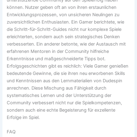
können. Nutzer geben oft an von ihren erstaunlichen
Entwicklungsprozessen, von unsicheren Neulingen zu
zuversichtlichen Enthusiasten. Ein Gamer berichtete, wie
die Schritt-für-Schritt-Guides nicht nur komplexe Spiele
erleichterten, sondern auch sein strategisches Denken
verbesserten. Ein anderer betonte, wie der Austausch mit
erfahrenen Mentoren in der Community hilfreiche
Erkenntnisse und maßgeschneiderte Tipps bot.
Erfolgsgeschichten gibt es reichlich: Viele Gamer genießen
bedeutende Gewinne, die sie ihren neu erworbenen Skills
und Kenntnissen aus den Lernmaterialien von Dudespin
anrechnen. Diese Mischung aus Fähigkeit durch
systematisches Lernen und der Unterstützung der
Community verbessert nicht nur die Spielkompetenzen,
sondern auch eine echte Begeisterung für exzellente
Erfolge im Spiel.
FAQ