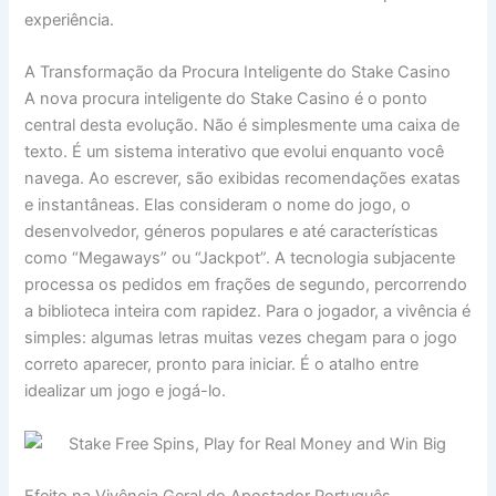
experiência.
A Transformação da Procura Inteligente do Stake Casino
A nova procura inteligente do Stake Casino é o ponto
central desta evolução. Não é simplesmente uma caixa de
texto. É um sistema interativo que evolui enquanto você
navega. Ao escrever, são exibidas recomendações exatas
e instantâneas. Elas consideram o nome do jogo, o
desenvolvedor, géneros populares e até características
como “Megaways” ou “Jackpot”. A tecnologia subjacente
processa os pedidos em frações de segundo, percorrendo
a biblioteca inteira com rapidez. Para o jogador, a vivência é
simples: algumas letras muitas vezes chegam para o jogo
correto aparecer, pronto para iniciar. É o atalho entre
idealizar um jogo e jogá-lo.