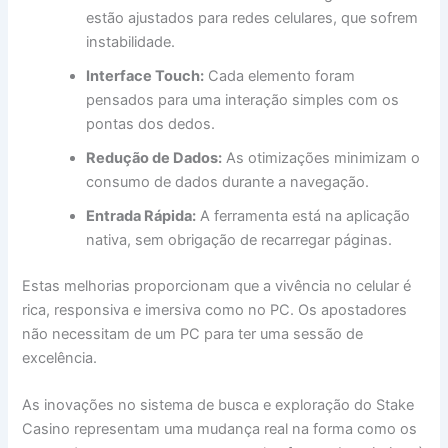
estão ajustados para redes celulares, que sofrem
instabilidade.
Interface Touch:
Cada elemento foram
pensados para uma interação simples com os
pontas dos dedos.
Redução de Dados:
As otimizações minimizam o
consumo de dados durante a navegação.
Entrada Rápida:
A ferramenta está na aplicação
nativa, sem obrigação de recarregar páginas.
Estas melhorias proporcionam que a vivência no celular é
rica, responsiva e imersiva como no PC. Os apostadores
não necessitam de um PC para ter uma sessão de
excelência.
As inovações no sistema de busca e exploração do Stake
Casino representam uma mudança real na forma como os