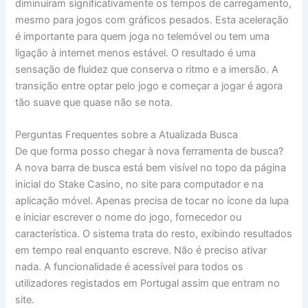
diminuíram significativamente os tempos de carregamento,
mesmo para jogos com gráficos pesados. Esta aceleração
é importante para quem joga no telemóvel ou tem uma
ligação à internet menos estável. O resultado é uma
sensação de fluidez que conserva o ritmo e a imersão. A
transição entre optar pelo jogo e começar a jogar é agora
tão suave que quase não se nota.
Perguntas Frequentes sobre a Atualizada Busca
De que forma posso chegar à nova ferramenta de busca?
A nova barra de busca está bem visível no topo da página
inicial do Stake Casino, no site para computador e na
aplicação móvel. Apenas precisa de tocar no ícone da lupa
e iniciar escrever o nome do jogo, fornecedor ou
característica. O sistema trata do resto, exibindo resultados
em tempo real enquanto escreve. Não é preciso ativar
nada. A funcionalidade é acessível para todos os
utilizadores registados em Portugal assim que entram no
site.