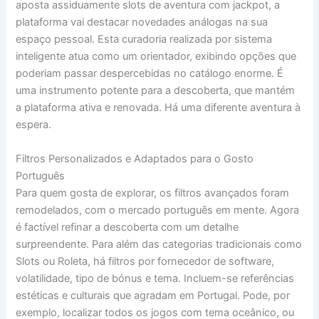
aposta assiduamente slots de aventura com jackpot, a
plataforma vai destacar novedades análogas na sua
espaço pessoal. Esta curadoria realizada por sistema
inteligente atua como um orientador, exibindo opções que
poderiam passar despercebidas no catálogo enorme. É
uma instrumento potente para a descoberta, que mantém
a plataforma ativa e renovada. Há uma diferente aventura à
espera.
Filtros Personalizados e Adaptados para o Gosto
Português
Para quem gosta de explorar, os filtros avançados foram
remodelados, com o mercado português em mente. Agora
é factível refinar a descoberta com um detalhe
surpreendente. Para além das categorias tradicionais como
Slots ou Roleta, há filtros por fornecedor de software,
volatilidade, tipo de bónus e tema. Incluem-se referências
estéticas e culturais que agradam em Portugal. Pode, por
exemplo, localizar todos os jogos com tema oceânico, ou