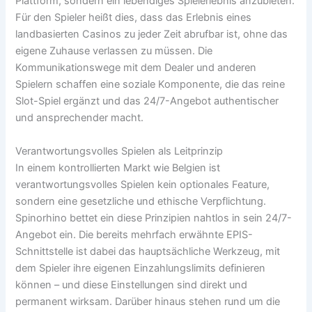
Plattform, sondern ein lebendiges Spielerlebnis anzubieten.
Für den Spieler heißt dies, dass das Erlebnis eines
landbasierten Casinos zu jeder Zeit abrufbar ist, ohne das
eigene Zuhause verlassen zu müssen. Die
Kommunikationswege mit dem Dealer und anderen
Spielern schaffen eine soziale Komponente, die das reine
Slot-Spiel ergänzt und das 24/7-Angebot authentischer
und ansprechender macht.
Verantwortungsvolles Spielen als Leitprinzip
In einem kontrollierten Markt wie Belgien ist
verantwortungsvolles Spielen kein optionales Feature,
sondern eine gesetzliche und ethische Verpflichtung.
Spinorhino bettet ein diese Prinzipien nahtlos in sein 24/7-
Angebot ein. Die bereits mehrfach erwähnte EPIS-
Schnittstelle ist dabei das hauptsächliche Werkzeug, mit
dem Spieler ihre eigenen Einzahlungslimits definieren
können – und diese Einstellungen sind direkt und
permanent wirksam. Darüber hinaus stehen rund um die