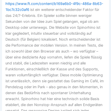
https://www.ft.com/content/b169a6b0-4f9c-486a-8b63-
1bc7c32c0af6
ist ein weiterer entscheidender Faktor für
das 24/7-Erlebnis. Ein Spieler sollte binnen weniger
Sekunden von der Idee zum Spiel gelangen, egal ob am
Desktop oder unterwegs. Die Website von Spinorhino ist
klar gegliedert, intuitiv steuerbar und vollständig auf
Deutsch (für Belgien) lokalisiert. Noch entscheidender ist
die Performance der mobilen Version. In meinen Tests, die
ich sowohl über den Browser als auch – wo verfügbar –
über eine dedizierte App vornahm, liefen die Spiele flüssig
und stabil, die Ladezeiten waren niedrig und alle
Funktionen, einschließlich der Kasse und des Supports,
waren vollumfänglich verfügbar. Diese mobile Optimierung
ist unerlässlich, denn sie gestattet das Gaming im Café, im
Pendelzug oder im Park – also genau in den Momenten, in
denen das Bedürfnis nach spontaner Unterhaltung
erwacht. Spinorhino hat hier eine technisch solide Basis
etabliert, die den Nonstop-Anspruch auf allen Endgeräten
umsetzt. Das responsive Design justiert sich jeder