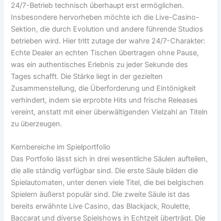
24/7-Betrieb technisch überhaupt erst ermöglichen.
Insbesondere hervorheben möchte ich die Live-Casino-
Sektion, die durch Evolution und andere führende Studios
betrieben wird. Hier tritt zutage der wahre 24/7-Charakter:
Echte Dealer an echten Tischen übertragen ohne Pause,
was ein authentisches Erlebnis zu jeder Sekunde des
Tages schafft. Die Stärke liegt in der gezielten
Zusammenstellung, die Überforderung und Eintönigkeit
verhindert, indem sie erprobte Hits und frische Releases
vereint, anstatt mit einer überwältigenden Vielzahl an Titeln
zu überzeugen.
Kernbereiche im Spielportfolio
Das Portfolio lässt sich in drei wesentliche Säulen aufteilen,
die alle ständig verfügbar sind. Die erste Säule bilden die
Spielautomaten, unter denen viele Titel, die bei belgischen
Spielern äußerst populär sind. Die zweite Säule ist das
bereits erwähnte Live Casino, das Blackjack, Roulette,
Baccarat und diverse Spielshows in Echtzeit überträgt. Die