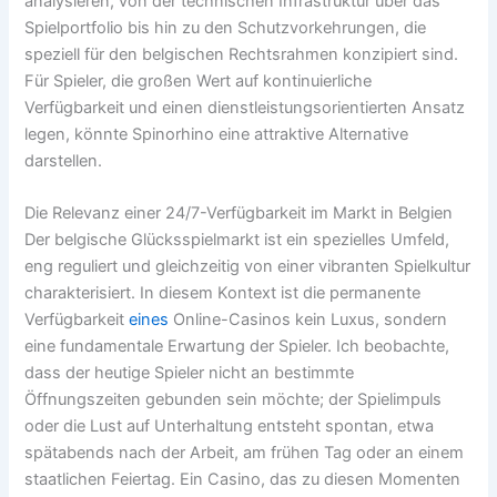
analysieren, von der technischen Infrastruktur über das
Spielportfolio bis hin zu den Schutzvorkehrungen, die
speziell für den belgischen Rechtsrahmen konzipiert sind.
Für Spieler, die großen Wert auf kontinuierliche
Verfügbarkeit und einen dienstleistungsorientierten Ansatz
legen, könnte Spinorhino eine attraktive Alternative
darstellen.
Die Relevanz einer 24/7-Verfügbarkeit im Markt in Belgien
Der belgische Glücksspielmarkt ist ein spezielles Umfeld,
eng reguliert und gleichzeitig von einer vibranten Spielkultur
charakterisiert. In diesem Kontext ist die permanente
Verfügbarkeit
eines
Online-Casinos kein Luxus, sondern
eine fundamentale Erwartung der Spieler. Ich beobachte,
dass der heutige Spieler nicht an bestimmte
Öffnungszeiten gebunden sein möchte; der Spielimpuls
oder die Lust auf Unterhaltung entsteht spontan, etwa
spätabends nach der Arbeit, am frühen Tag oder an einem
staatlichen Feiertag. Ein Casino, das zu diesen Momenten