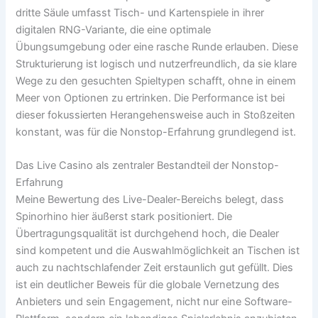
dritte Säule umfasst Tisch- und Kartenspiele in ihrer
digitalen RNG-Variante, die eine optimale
Übungsumgebung oder eine rasche Runde erlauben. Diese
Strukturierung ist logisch und nutzerfreundlich, da sie klare
Wege zu den gesuchten Spieltypen schafft, ohne in einem
Meer von Optionen zu ertrinken. Die Performance ist bei
dieser fokussierten Herangehensweise auch in Stoßzeiten
konstant, was für die Nonstop-Erfahrung grundlegend ist.
Das Live Casino als zentraler Bestandteil der Nonstop-
Erfahrung
Meine Bewertung des Live-Dealer-Bereichs belegt, dass
Spinorhino hier äußerst stark positioniert. Die
Übertragungsqualität ist durchgehend hoch, die Dealer
sind kompetent und die Auswahlmöglichkeit an Tischen ist
auch zu nachtschlafender Zeit erstaunlich gut gefüllt. Dies
ist ein deutlicher Beweis für die globale Vernetzung des
Anbieters und sein Engagement, nicht nur eine Software-