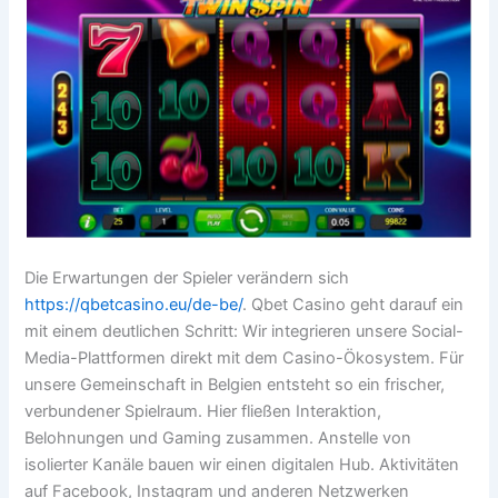
Die Erwartungen der Spieler verändern sich
https://qbetcasino.eu/de-be/
. Qbet Casino geht darauf ein
mit einem deutlichen Schritt: Wir integrieren unsere Social-
Media-Plattformen direkt mit dem Casino-Ökosystem. Für
unsere Gemeinschaft in Belgien entsteht so ein frischer,
verbundener Spielraum. Hier fließen Interaktion,
Belohnungen und Gaming zusammen. Anstelle von
isolierter Kanäle bauen wir einen digitalen Hub. Aktivitäten
auf Facebook, Instagram und anderen Netzwerken