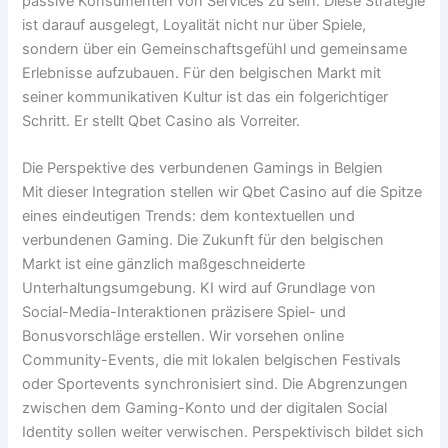
passive Konsumenten von Services zu sein. Diese Strategie
ist darauf ausgelegt, Loyalität nicht nur über Spiele,
sondern über ein Gemeinschaftsgefühl und gemeinsame
Erlebnisse aufzubauen. Für den belgischen Markt mit
seiner kommunikativen Kultur ist das ein folgerichtiger
Schritt. Er stellt Qbet Casino als Vorreiter.
Die Perspektive des verbundenen Gamings in Belgien
Mit dieser Integration stellen wir Qbet Casino auf die Spitze
eines eindeutigen Trends: dem kontextuellen und
verbundenen Gaming. Die Zukunft für den belgischen
Markt ist eine gänzlich maßgeschneiderte
Unterhaltungsumgebung. KI wird auf Grundlage von
Social-Media-Interaktionen präzisere Spiel- und
Bonusvorschläge erstellen. Wir vorsehen online
Community-Events, die mit lokalen belgischen Festivals
oder Sportevents synchronisiert sind. Die Abgrenzungen
zwischen dem Gaming-Konto und der digitalen Social
Identity sollen weiter verwischen. Perspektivisch bildet sich