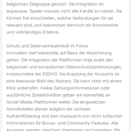
belgischen Zielgruppe genutzt. Die Integration ist
anpassbar. Spieler müssen nicht alle Kanäle zu nutzen. Sie
können frei entscheiden, welche Verbindungen für sie
relevant sind, und bekommen dennoch ein konsistentes
und vollständiges Erlebnis.
Schutz und Datenvertraulichkeit im Fokus
Innovation darf keinesfalls auf Basis der Absicherung
gehen. Die Integration der Plattformen folgt exakt den
belgischen und europäischen Datenschutzbestimmungen,
insbesondere der DSGVO. Die Kopplung der Accounts ist
eine bewusste Wahl des Nutzers. Sie kann stets mit einem
Klick widerrufen. Heikle Zahlungsinformationen oder
ausführliche Spielaktivitäten geben wir keinesfalls an
Social-Media-Plattformen weiter. Die eingesetzten
Schnittstellen dienen lediglich der sicheren
Authentifizierung und dem Austausch von nicht-kritischen
Informationen für Bonus- und Community-Features. Alle
Angaben werden gesichert übertragen und hinterlegt. Wir