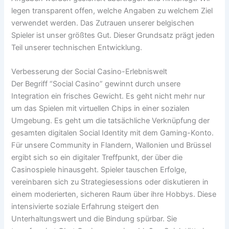
legen transparent offen, welche Angaben zu welchem Ziel
verwendet werden. Das Zutrauen unserer belgischen
Spieler ist unser größtes Gut. Dieser Grundsatz prägt jeden
Teil unserer technischen Entwicklung.
Verbesserung der Social Casino-Erlebniswelt
Der Begriff “Social Casino” gewinnt durch unsere
Integration ein frisches Gewicht. Es geht nicht mehr nur
um das Spielen mit virtuellen Chips in einer sozialen
Umgebung. Es geht um die tatsächliche Verknüpfung der
gesamten digitalen Social Identity mit dem Gaming-Konto.
Für unsere Community in Flandern, Wallonien und Brüssel
ergibt sich so ein digitaler Treffpunkt, der über die
Casinospiele hinausgeht. Spieler tauschen Erfolge,
vereinbaren sich zu Strategiesessions oder diskutieren in
einem moderierten, sicheren Raum über ihre Hobbys. Diese
intensivierte soziale Erfahrung steigert den
Unterhaltungswert und die Bindung spürbar. Sie