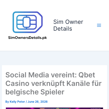
Skip
to
content
Sim Owner
Details
Social Media vereint: Qbet
Casino verknüpft Kanäle für
belgische Spieler
By
Kelly Peter
/
June 26, 2026