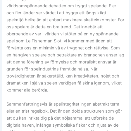
världsomspännande debatten om tryggt spelande. Fler
och fler länder ser värdet i att bygga ett långsiktigt
spelmiljö hellre än att enbart maximera skatteinkomster. För
oss spelare är detta en bra trend. Det innebär att
oberoende av var i världen vi stöter på en ny spännande
spel som Le Fisherman Slot, vi kommer med tiden att
förvänta oss en miniminivå av trygghet och rättvisa. Som
en hängiven spelare och betraktare av branschen anser jag
att denna förening av förnyelse och moraliskt ansvar är
grunden för spelindustrins framtida hälsa. När
trovärdigheten är säkerställd, kan kreativiteten, nöjet och
dramatiken i själva spelen verkligen få skina igenom, vilket
kommer alla berörda.
Sammanfattningsvis är spelintegritet ingen abstrakt term
eller en trist regelbok. Det är den dolda strukturen som gör
att du kan inrikta dig på det nöjsamma: att utforska de
digitala haven, infånga symboliska fiskar och njuta av de