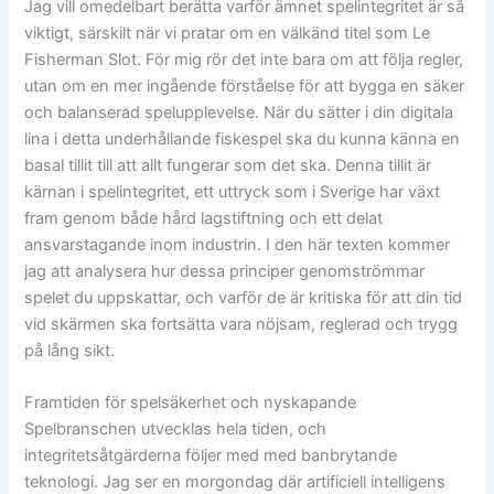
Jag vill omedelbart berätta varför ämnet spelintegritet är så
viktigt, särskilt när vi pratar om en välkänd titel som Le
Fisherman Slot. För mig rör det inte bara om att följa regler,
utan om en mer ingående förståelse för att bygga en säker
och balanserad spelupplevelse. När du sätter i din digitala
lina i detta underhållande fiskespel ska du kunna känna en
basal tillit till att allt fungerar som det ska. Denna tillit är
kärnan i spelintegritet, ett uttryck som i Sverige har växt
fram genom både hård lagstiftning och ett delat
ansvarstagande inom industrin. I den här texten kommer
jag att analysera hur dessa principer genomströmmar
spelet du uppskattar, och varför de är kritiska för att din tid
vid skärmen ska fortsätta vara nöjsam, reglerad och trygg
på lång sikt.
Framtiden för spelsäkerhet och nyskapande
Spelbranschen utvecklas hela tiden, och
integritetsåtgärderna följer med med banbrytande
teknologi. Jag ser en morgondag där artificiell intelligens