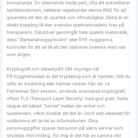
bonusrunda. En oberoende tredje part, ofta ett ackrediterat
testlaboratorium, validerar regelbundet denna RNG för att
garantera att den är opartisk och oförutsägbar. Detta är en
direkt koppling till den svenska spelmarknadens krav på
transparens. Därutöver genomgår hela spelets matematik,
dess “återbetalningsprocent” eller RTP, noggranna
kontroller för att se till att den stämmer överens med vad
som anges.
Kryptografi och dataskydd: Ditt osynliga nät
På trygghetssidan är det kryptering som är nyckeln. När du
utför en insättning eller hämtar vinster från din Le
Fisherman Slot-session, används avancerad kryptografi,
oftast TLS (Transport Layer Security) med god grad. Detta
skapar ett säkert “tunnel” mellan din enhet och
spelservern, vilket innebär att det är i stort sett uteslutet för
ovälkomna att ta del av informationen. Dina
personuppgifter sparas dessutom på säkra servrar som
skyddas mot intrång. För mig är det här av samma vikt