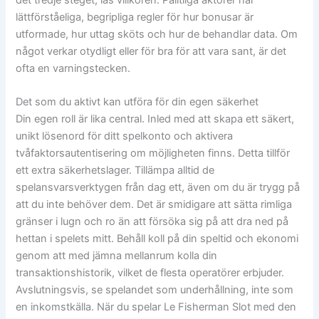
lättförståeliga, begripliga regler för hur bonusar är
utformade, hur uttag sköts och hur de behandlar data. Om
något verkar otydligt eller för bra för att vara sant, är det
ofta en varningstecken.
Det som du aktivt kan utföra för din egen säkerhet
Din egen roll är lika central. Inled med att skapa ett säkert,
unikt lösenord för ditt spelkonto och aktivera
tvåfaktorsautentisering om möjligheten finns. Detta tillför
ett extra säkerhetslager. Tillämpa alltid de
spelansvarsverktygen från dag ett, även om du är trygg på
att du inte behöver dem. Det är smidigare att sätta rimliga
gränser i lugn och ro än att försöka sig på att dra ned på
hettan i spelets mitt. Behåll koll på din speltid och ekonomi
genom att med jämna mellanrum kolla din
transaktionshistorik, vilket de flesta operatörer erbjuder.
Avslutningsvis, se spelandet som underhållning, inte som
en inkomstkälla. När du spelar Le Fisherman Slot med den