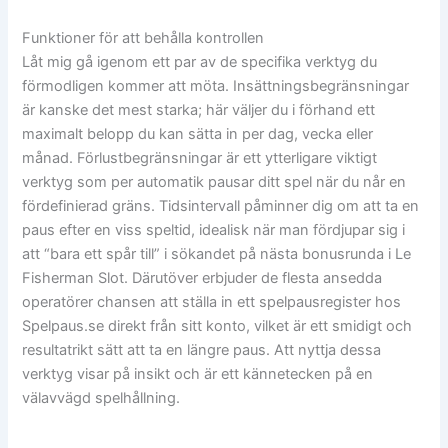
Funktioner för att behålla kontrollen
Låt mig gå igenom ett par av de specifika verktyg du
förmodligen kommer att möta. Insättningsbegränsningar
är kanske det mest starka; här väljer du i förhand ett
maximalt belopp du kan sätta in per dag, vecka eller
månad. Förlustbegränsningar är ett ytterligare viktigt
verktyg som per automatik pausar ditt spel när du når en
fördefinierad gräns. Tidsintervall påminner dig om att ta en
paus efter en viss speltid, idealisk när man fördjupar sig i
att “bara ett spår till” i sökandet på nästa bonusrunda i Le
Fisherman Slot. Därutöver erbjuder de flesta ansedda
operatörer chansen att ställa in ett spelpausregister hos
Spelpaus.se direkt från sitt konto, vilket är ett smidigt och
resultatrikt sätt att ta en längre paus. Att nyttja dessa
verktyg visar på insikt och är ett kännetecken på en
välavvägd spelhållning.