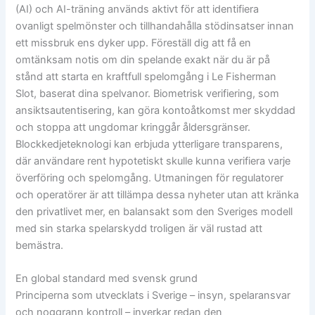
(AI) och AI-träning används aktivt för att identifiera
ovanligt spelmönster och tillhandahålla stödinsatser innan
ett missbruk ens dyker upp. Föreställ dig att få en
omtänksam notis om din spelande exakt när du är på
stånd att starta en kraftfull spelomgång i Le Fisherman
Slot, baserat dina spelvanor. Biometrisk verifiering, som
ansiktsautentisering, kan göra kontoåtkomst mer skyddad
och stoppa att ungdomar kringgår åldersgränser.
Blockkedjeteknologi kan erbjuda ytterligare transparens,
där användare rent hypotetiskt skulle kunna verifiera varje
överföring och spelomgång. Utmaningen för regulatorer
och operatörer är att tillämpa dessa nyheter utan att kränka
den privatlivet mer, en balansakt som den Sveriges modell
med sin starka spelarskydd troligen är väl rustad att
bemästra.
En global standard med svensk grund
Principerna som utvecklats i Sverige – insyn, spelaransvar
och noggrann kontroll – inverkar redan den