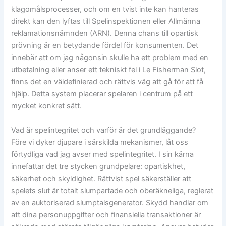
klagomålsprocesser, och om en tvist inte kan hanteras
direkt kan den lyftas till Spelinspektionen eller Allmänna
reklamationsnämnden (ARN). Denna chans till opartisk
prövning är en betydande fördel för konsumenten. Det
innebär att om jag någonsin skulle ha ett problem med en
utbetalning eller anser ett tekniskt fel i Le Fisherman Slot,
finns det en väldefinierad och rättvis väg att gå för att få
hjälp. Detta system placerar spelaren i centrum på ett
mycket konkret sätt.
Vad är spelintegritet och varför är det grundläggande?
Före vi dyker djupare i särskilda mekanismer, låt oss
förtydliga vad jag avser med spelintegritet. I sin kärna
innefattar det tre stycken grundpelare: opartiskhet,
säkerhet och skyldighet. Rättvist spel säkerställer att
spelets slut är totalt slumpartade och oberäkneliga, reglerat
av en auktoriserad slumptalsgenerator. Skydd handlar om
att dina personuppgifter och finansiella transaktioner är