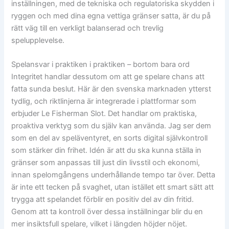
inställningen, med de tekniska och regulatoriska skydden i
ryggen och med dina egna vettiga gränser satta, är du på
rätt väg till en verkligt balanserad och trevlig
spelupplevelse.
Spelansvar i praktiken i praktiken – bortom bara ord
Integritet handlar dessutom om att ge spelare chans att
fatta sunda beslut. Här är den svenska marknaden ytterst
tydlig, och riktlinjerna är integrerade i plattformar som
erbjuder Le Fisherman Slot. Det handlar om praktiska,
proaktiva verktyg som du själv kan använda. Jag ser dem
som en del av speläventyret, en sorts digital självkontroll
som stärker din frihet. Idén är att du ska kunna ställa in
gränser som anpassas till just din livsstil och ekonomi,
innan spelomgångens underhållande tempo tar över. Detta
är inte ett tecken på svaghet, utan istället ett smart sätt att
trygga att spelandet förblir en positiv del av din fritid.
Genom att ta kontroll över dessa inställningar blir du en
mer insiktsfull spelare, vilket i längden höjder nöjet.