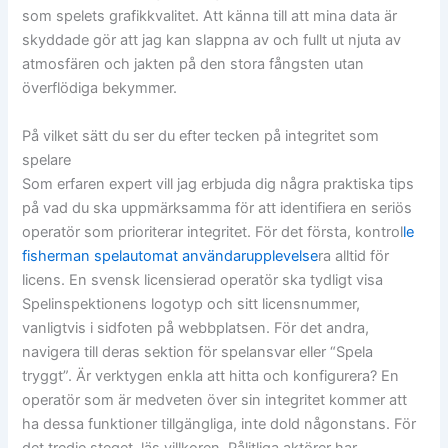
som spelets grafikkvalitet. Att känna till att mina data är
skyddade gör att jag kan slappna av och fullt ut njuta av
atmosfären och jakten på den stora fångsten utan
överflödiga bekymmer.
På vilket sätt du ser du efter tecken på integritet som
spelare
Som erfaren expert vill jag erbjuda dig några praktiska tips
på vad du ska uppmärksamma för att identifiera en seriös
operatör som prioriterar integritet. För det första, kontrol
le
fisherman spelautomat användarupplevelse
ra alltid för
licens. En svensk licensierad operatör ska tydligt visa
Spelinspektionens logotyp och sitt licensnummer,
vanligtvis i sidfoten på webbplatsen. För det andra,
navigera till deras sektion för spelansvar eller “Spela
tryggt”. Är verktygen enkla att hitta och konfigurera? En
operatör som är medveten över sin integritet kommer att
ha dessa funktioner tillgängliga, inte dold någonstans. För
det tredje steget, läs villkoren. Pålitliga aktörer har