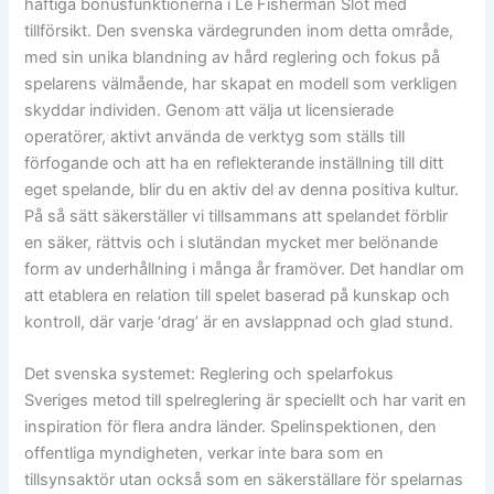
häftiga bonusfunktionerna i Le Fisherman Slot med
tillförsikt. Den svenska värdegrunden inom detta område,
med sin unika blandning av hård reglering och fokus på
spelarens välmående, har skapat en modell som verkligen
skyddar individen. Genom att välja ut licensierade
operatörer, aktivt använda de verktyg som ställs till
förfogande och att ha en reflekterande inställning till ditt
eget spelande, blir du en aktiv del av denna positiva kultur.
På så sätt säkerställer vi tillsammans att spelandet förblir
en säker, rättvis och i slutändan mycket mer belönande
form av underhållning i många år framöver. Det handlar om
att etablera en relation till spelet baserad på kunskap och
kontroll, där varje ‘drag’ är en avslappnad och glad stund.
Det svenska systemet: Reglering och spelarfokus
Sveriges metod till spelreglering är speciellt och har varit en
inspiration för flera andra länder. Spelinspektionen, den
offentliga myndigheten, verkar inte bara som en
tillsynsaktör utan också som en säkerställare för spelarnas