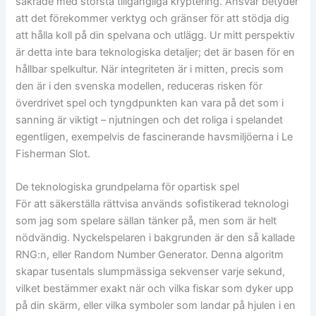
säkrade med största tillgängliga kryptering. Ansvar betyder
att det förekommer verktyg och gränser för att stödja dig
att hålla koll på din spelvana och utlägg. Ur mitt perspektiv
är detta inte bara teknologiska detaljer; det är basen för en
hållbar spelkultur. När integriteten är i mitten, precis som
den är i den svenska modellen, reduceras risken för
överdrivet spel och tyngdpunkten kan vara på det som i
sanning är viktigt – njutningen och det roliga i spelandet
egentligen, exempelvis de fascinerande havsmiljöerna i Le
Fisherman Slot.
De teknologiska grundpelarna för opartisk spel
För att säkerställa rättvisa används sofistikerad teknologi
som jag som spelare sällan tänker på, men som är helt
nödvändig. Nyckelspelaren i bakgrunden är den så kallade
RNG:n, eller Random Number Generator. Denna algoritm
skapar tusentals slumpmässiga sekvenser varje sekund,
vilket bestämmer exakt när och vilka fiskar som dyker upp
på din skärm, eller vilka symboler som landar på hjulen i en