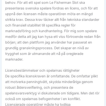
behov. För att ett spel som Le Fisherman Slot ska
presenteras svenska spelare fordras en licens, och för att
uppnå den licensen måste operatören möta en mängd
strikta krav. Dessa krav täcker allt från tekniska standarder
och finansiell stabilitet till specifika regler för
marknadsföring och kundhantering. För mig som spelare
medför detta att jag kan hysa ett viss förtroende redan från
början; att den plattform jag använder har passerat en
grundlig granskningsprocess. Det skapar en nivå av
trygghet som är utmanande att nå på oreglerade
marknader.
Licensbestämmelser och spelarnas rättigheter
De specifika licenskraven är omfattande. De omfattar plikt
att motverka penningtvätt, skydda minderåriga genom
robust åldersverifiering, och presentera de
spelansvarsverktyg vi diskuterade om tidigare. Men det rör
också om spelarnas befogenheter i en konflikt.
Licensierade operatörer måste ha tydliga