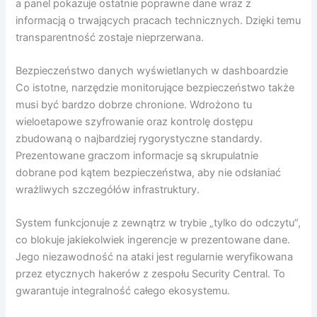
a panel pokazuje ostatnie poprawne dane wraz z
informacją o trwających pracach technicznych. Dzięki temu
transparentność zostaje nieprzerwana.
Bezpieczeństwo danych wyświetlanych w dashboardzie
Co istotne, narzędzie monitorujące bezpieczeństwo także
musi być bardzo dobrze chronione. Wdrożono tu
wieloetapowe szyfrowanie oraz kontrolę dostępu
zbudowaną o najbardziej rygorystyczne standardy.
Prezentowane graczom informacje są skrupulatnie
dobrane pod kątem bezpieczeństwa, aby nie odsłaniać
wrażliwych szczegółów infrastruktury.
System funkcjonuje z zewnątrz w trybie „tylko do odczytu”,
co blokuje jakiekolwiek ingerencje w prezentowane dane.
Jego niezawodność na ataki jest regularnie weryfikowana
przez etycznych hakerów z zespołu Security Central. To
gwarantuje integralność całego ekosystemu.