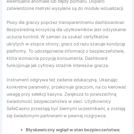
ewentualne anomalie lub błędy pomiaru. Dopiero
zatwierdzone metryki wysyłane są do modułu wizualizacji.
Plusy dla graczy poprzez transparentnemu dashboardowi
Bezpośrednią korzyścią dla użytkowników jest odzyskanie
uczucia kontroli. W zamian za szukać certyfikatów
ukrytych w stopce strony, gracz od razu szacuje kondycję
platformy. To udostępnienie informacji o bezpieczeństwie,
która wzmacnia pozycję konsumenta. Dashboard
funkcjonuje jak cyfrowy strażnik interesów gracza.
Instrument odgrywa też zadanie edukacyjną. Ukazując
konkretne parametry, przekonuje graczom, na co kierować
uwagę przy selekcji kasyna. Zwiększa to powszechną
świadomość bezpieczeństwa w sieci. Użytkownicy
SafeCasino przestają być biernymi uczestnikami, a zostają
się świadomymi partnerami w pewnej rozgrywce.
Błyskawiczny wgląd w stan bezpieczeństwa: