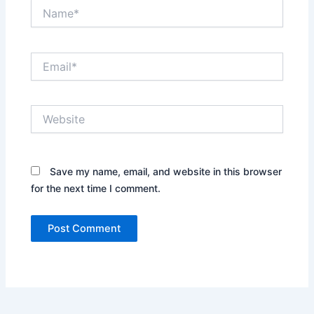
Name*
Email*
Website
Save my name, email, and website in this browser
for the next time I comment.