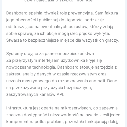
czym SafeCasino szybko informuje.
Dashboard spełnia również rolę prewencyjną. Sam faktura
jego obecności i publicznej dostępności oddziałuje
odstraszająco na ewentualnych oszustów, którzy zdają
sobie sprawę, że ich akcje mogą ulec prędko wykryte.
Stwarza to bezpieczniejsze miejsce dla wszystkich graczy.
Systemy stojące za panelem bezpieczeństwa
Za przejrzystym interfejsem użytkownika kryje się
nowoczesna technologia. Dashboard stosuje narzędzia z
zakresu analizy danych w czasie rzeczywistym oraz
uczenia maszynowego do rozpoznawania anomalii. Dane
są przekazywane przy użyciu bezpiecznych,
zaszyfrowanych kanałów API.
Infrastruktura jest oparta na mikroserwisach, co zapewnia
znaczną dostępność i niezawodność na awarie. Jeśli jeden
komponent napotka problem, pozostałe funkcjonują dalej,