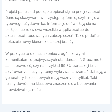
operatorem a graczem w Polsce.
Projekt panelu od początku opierał się na przejrzystości.
Dane są ukazywane w przystępnej formie, czytelnej dla
typowego użytkownika. Informacje odświeżają się na
bieżąco, co rozwiewa wszelkie wątpliwości co do
aktualności stosowanych zabezpieczeń. Takie podejście
pokazuje nowy kierunek dla całej branży.
W praktyce to oznacza koniec z ogólnikowymi
komunikatami o „najwyższych standardach”. Gracz może
sam sprawdzić, czy na przykład 99,8% transakcji jest
szyfrowanych, czy systemy wykrywania włamań działają, a
generatory liczb losowych mają ważny certyfikat. Taki
realny dowód ma kluczowe znaczenie dla budowania
prawdziwej lojalności.