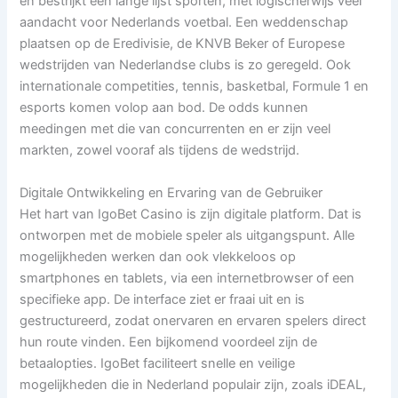
en bestrijkt een lange lijst sporten, met logischerwijs veel
aandacht voor Nederlands voetbal. Een weddenschap
plaatsen op de Eredivisie, de KNVB Beker of Europese
wedstrijden van Nederlandse clubs is zo geregeld. Ook
internationale competities, tennis, basketbal, Formule 1 en
esports komen volop aan bod. De odds kunnen
meedingen met die van concurrenten en er zijn veel
markten, zowel vooraf als tijdens de wedstrijd.
Digitale Ontwikkeling en Ervaring van de Gebruiker
Het hart van IgoBet Casino is zijn digitale platform. Dat is
ontworpen met de mobiele speler als uitgangspunt. Alle
mogelijkheden werken dan ook vlekkeloos op
smartphones en tablets, via een internetbrowser of een
specifieke app. De interface ziet er fraai uit en is
gestructureerd, zodat onervaren en ervaren spelers direct
hun route vinden. Een bijkomend voordeel zijn de
betaalopties. IgoBet faciliteert snelle en veilige
mogelijkheden die in Nederland populair zijn, zoals iDEAL,