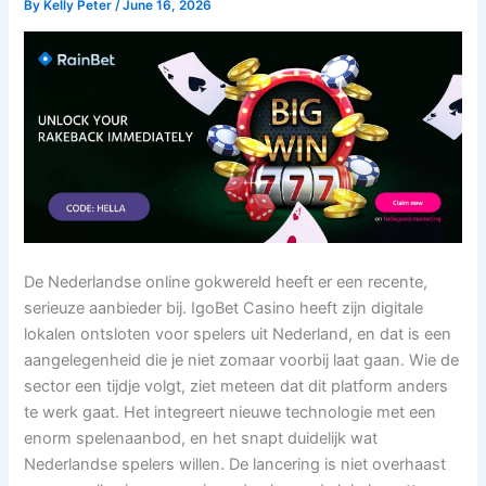
By
Kelly Peter
/
June 16, 2026
De Nederlandse online gokwereld heeft er een recente,
serieuze aanbieder bij. IgoBet Casino heeft zijn digitale
lokalen ontsloten voor spelers uit Nederland, en dat is een
aangelegenheid die je niet zomaar voorbij laat gaan. Wie de
sector een tijdje volgt, ziet meteen dat dit platform anders
te werk gaat. Het integreert nieuwe technologie met een
enorm spelenaanbod, en het snapt duidelijk wat
Nederlandse spelers willen. De lancering is niet overhaast