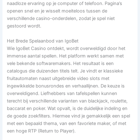
naadloze ervaring op je computer of telefoon. Pagina’s
openen snel en je wisselt moeiteloos tussen de
verschillende casino-onderdelen, zodat je spel niet
gestoord wordt.
Het Brede Spelaanbod van IgoBet
Wie IgoBet Casino ontdekt, wordt overweldigd door het
immense aantal spellen. Het platform werkt samen met
vele bekende softwaremakers. Het resultaat is een
catalogus die duizenden titels telt. Je vindt er klassieke
fruitautomaten naast uitgebreide video slots met
ingewikkelde bonusrondes en verhaallijnen. De keuze is
overweldigend. Liefhebbers van tafelspellen kunnen
terecht bij verschillende varianten van blackjack, roulette,
baccarat en poker. Wat opvalt, is de duidelijke indeling en
de goede zoekfilters. Hiermee vind je gemakkelijk een spel
met een bepaald thema, van een favoriete maker, of met
een hoge RTP (Return to Player).