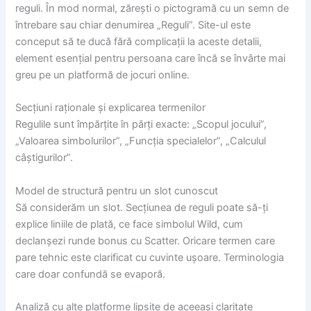
reguli. În mod normal, zărești o pictogramă cu un semn de
întrebare sau chiar denumirea „Reguli”. Site-ul este
conceput să te ducă fără complicații la aceste detalii,
element esențial pentru persoana care încă se învârte mai
greu pe un platformă de jocuri online.
Secțiuni raționale și explicarea termenilor
Regulile sunt împărțite în părți exacte: „Scopul jocului”,
„Valoarea simbolurilor”, „Funcția specialelor”, „Calculul
câștigurilor”.
Model de structură pentru un slot cunoscut
Să considerăm un slot. Secțiunea de reguli poate să-ți
explice liniile de plată, ce face simbolul Wild, cum
declanșezi runde bonus cu Scatter. Oricare termen care
pare tehnic este clarificat cu cuvinte ușoare. Terminologia
care doar confundă se evaporă.
Analiză cu alte platforme lipsite de aceeași claritate