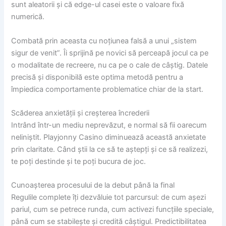
sunt aleatorii și că edge-ul casei este o valoare fixă
numerică.
Combată prin aceasta cu noțiunea falsă a unui „sistem
sigur de venit”. Îi sprijină pe novici să perceapă jocul ca pe
o modalitate de recreere, nu ca pe o cale de câștig. Datele
precisă și disponibilă este optima metodă pentru a
împiedica comportamente problematice chiar de la start.
Scăderea anxietății și creșterea încrederii
Intrând într-un mediu neprevăzut, e normal să fii oarecum
neliniștit. Playjonny Casino diminuează această anxietate
prin claritate. Când știi la ce să te aștepți și ce să realizezi,
te poți destinde și te poți bucura de joc.
Cunoașterea procesului de la debut până la final
Regulile complete îți dezvăluie tot parcursul: de cum așezi
pariul, cum se petrece runda, cum activezi funcțiile speciale,
până cum se stabilește și credită câștigul. Predictibilitatea