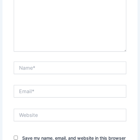
Name*
Email*
Website
Save my name, email, and website in this browser