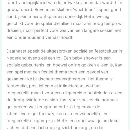
toont vindingrijkheid van de ontwikkelaar en dat wordt hier
gewaardeerd. Bovendien sluit het ‘wachtspel’ aspect goed
aan bij een meer ontspannen speelstijl. Het is weinig
geschikt voor de speler die alleen maar aan hoog tempo wil
draaien, maar perfect voor wie van een langere sessie met
een onderhoudend verhaal houdt.
Daarnaast speelt de uitgesproken sociale en feestcultuur in
Nederland eventueel een rol. Een baby shower is een
sociale gebeurtenis, en hoewel online gokken alleen is, kan
een spel met een festief thema toch een gevoel van
gezamenlijke blijdschap teweegbrengen. Het thema is
lichtvoetig, positief en niet intimiderend, wat het
toegankelijk maakt voor een uitgebreider publiek dan alleen
de doorgewinterde casino-fan. Voor spelers die normaal
gesproken wat terughoudend zijn tegenover de
intensievere gokthema’s, kan dit een vriendelijke en
toegankelijke ingang zijn. Het is een spel waar je om kunt
lachen, dat een lach op je gezicht bezorgt, en dat