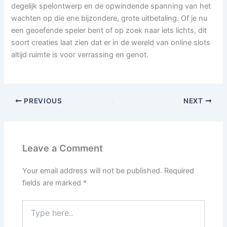
degelijk spelontwerp en de opwindende spanning van het
wachten op die ene bijzondere, grote uitbetaling. Of je nu
een geoefende speler bent of op zoek naar iets lichts, dit
soort creaties laat zien dat er in de wereld van online slots
altijd ruimte is voor verrassing en genot.
PREVIOUS
NEXT
Leave a Comment
Your email address will not be published.
Required
fields are marked
*
Type
here..