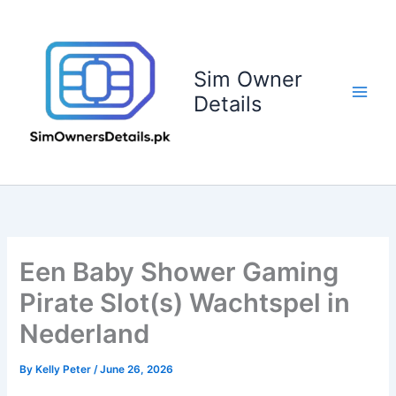
Skip
to
content
Sim Owner
Details
Een Baby Shower Gaming
Pirate Slot(s) Wachtspel in
Nederland
By
Kelly Peter
/
June 26, 2026