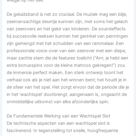
De geluidsband is net zo cruciaal. De muziek mag een blije,
zeemansachtige deuntje kunnen zijn, met soms het gelach
van zeerovers en het gekir van kinderen. De soundeffects
bij succesvolle reeksen kunnen het gerinkel van penningen
zijn gemengd met het schudden van een rammelaar. Een
professionele voice-over van een zeerover met een diepe,
maar zachte stem die de features toelicht (“Arrr, je hebt een
extra bonusspins voor de kleine matroos gekregen!”) zou
de immersie perfect maken. Een sterk ontwerp toont het
verhaal ook als je niet aan het winnen bent; het houdt je in
de sfeer van het spel. Het zorgt ervoor dat de periode die je
in het ‘wachtspel’ doorbrengt, aangenaam is, ongeacht de
onmiddellijke uitkomst van elke afzonderlijke spin.
De Fundamentele Werking van een Wachtspel Slot
De technische aspecten van een wachtspel slot is
fascinerend. In tegenstelling tot snelle, hoogfrequente