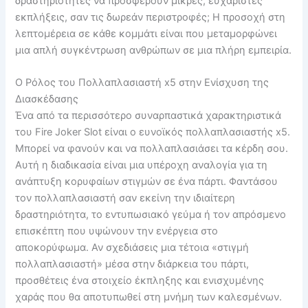
δραστηριότητες να προσφέρουν μικρές, ευχάριστες
εκπλήξεις, σαν τις δωρεάν περιστροφές; Η προσοχή στη
λεπτομέρεια σε κάθε κομμάτι είναι που μεταμορφώνει
μια απλή συγκέντρωση ανθρώπων σε μια πλήρη εμπειρία.
Ο Ρόλος του Πολλαπλασιαστή x5 στην Ενίσχυση της
Διασκέδασης
Ένα από τα περισσότερο συναρπαστικά χαρακτηριστικά
του Fire Joker Slot είναι ο ευνοϊκός πολλαπλασιαστής x5.
Μπορεί να φανούν και να πολλαπλασιάσει τα κέρδη σου.
Αυτή η διαδικασία είναι μια υπέροχη αναλογία για τη
ανάπτυξη κορυφαίων στιγμών σε ένα πάρτι. Φαντάσου
τον πολλαπλασιαστή σαν εκείνη την ιδιαίτερη
δραστηριότητα, το εντυπωσιακό γεύμα ή τον απρόσμενο
επισκέπτη που υψώνουν την ενέργεια στο
αποκορύφωμα. Αν σχεδιάσεις μια τέτοια «στιγμή
πολλαπλασιαστή» μέσα στην διάρκεια του πάρτι,
προσθέτεις ένα στοιχείο έκπληξης και ενισχυμένης
χαράς που θα αποτυπωθεί στη μνήμη των καλεσμένων.