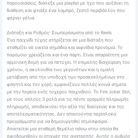
παρουσιάσεις, διάλεξε μια playlist με ήχο που αυξάνει τη
διάθεση και φτιάξε ένα λαμπρό, ζεστό περιβάλλον που
φέρνει γέλια.
Διάταξη και Ρυθμός: Συμπεράσματα από το Reels
Ένα παιχνίδι τύχης στηρίζεται σε μια διάταξη που
σταθμίζει σε οικεία σημάδια και αιφνίδια προνόμια. Το
παρόμοιο χρειάζεται και ένα πάρτι. Είναι απαραίτητη μια
αρμονική δομή για να πετύχει. Η επιμελής διαχείριση του
χρόνου, η ακολουθία των γεγονότων και η ομαλή
μετάβαση από την υποδοχή των προσκεκλημένων στο
φαγητό και τον χορό, εμφανίζουν πολλές κοινά σημεία
με την πορεία ενός τυχερού παιχνιδιού. Το Fire Joker Slot,
με τους απλούς 3 ρολά και τις πέντε γραμμές πληρωμής
πληρωμής, αποδεικνύει την αξία της διαύγειας και της
αποτελεσματικότητας. Δεν απαιτούνται περίπλοκα
προγράμματα για να δημιουργηθεί ατμόσφαιρα.
Απαιτείται μια σταθερή θεμέλιο πάνω στην οποία θα
οικοδομηθούν οι στιγμές της ανατροπής. Αυτός ο ρυθμός