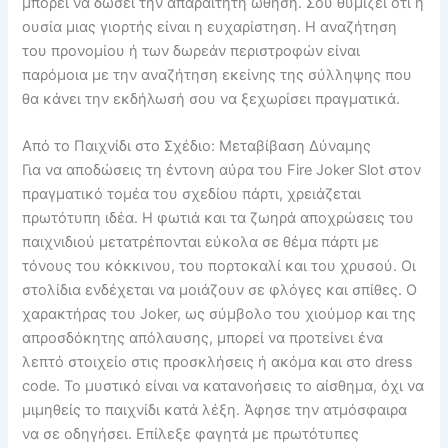
μπορεί να δώσει την απαραίτητη ώθηση. Σου θυμίζει ότι η
ουσία μιας γιορτής είναι η ευχαρίστηση. Η αναζήτηση
του προνομίου ή των δωρεάν περιστροφών είναι
παρόμοια με την αναζήτηση εκείνης της σύλληψης που
θα κάνει την εκδήλωσή σου να ξεχωρίσει πραγματικά.
Από το Παιχνίδι στο Σχέδιο: Μεταβίβαση Δύναμης
Για να αποδώσεις τη έντονη αύρα του Fire Joker Slot στον
πραγματικό τομέα του σχεδίου πάρτι, χρειάζεται
πρωτότυπη ιδέα. Η φωτιά και τα ζωηρά αποχρώσεις του
παιχνιδιού μετατρέπονται εύκολα σε θέμα πάρτι με
τόνους του κόκκινου, του πορτοκαλί και του χρυσού. Οι
στολίδια ενδέχεται να μοιάζουν σε φλόγες και σπίθες. Ο
χαρακτήρας του Joker, ως σύμβολο του χιούμορ και της
απροσδόκητης απόλαυσης, μπορεί να προτείνει ένα
λεπτό στοιχείο στις προσκλήσεις ή ακόμα και στο dress
code. Το μυστικό είναι να κατανοήσεις το αίσθημα, όχι να
μιμηθείς το παιχνίδι κατά λέξη. Άφησε την ατμόσφαιρα
να σε οδηγήσει. Επίλεξε φαγητά με πρωτότυπες