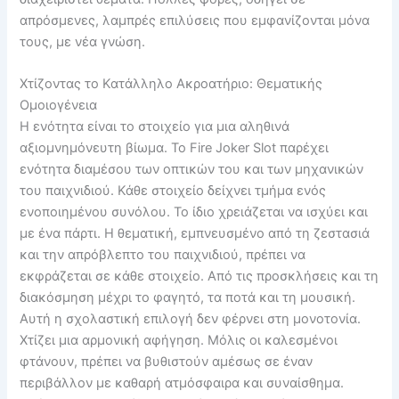
απρόσμενες, λαμπρές επιλύσεις που εμφανίζονται μόνα
τους, με νέα γνώση.
Χτίζοντας το Κατάλληλο Ακροατήριο: Θεματικής
Ομοιογένεια
Η ενότητα είναι το στοιχείο για μια αληθινά
αξιομνημόνευτη βίωμα. Το Fire Joker Slot παρέχει
ενότητα διαμέσου των οπτικών του και των μηχανικών
του παιχνιδιού. Κάθε στοιχείο δείχνει τμήμα ενός
ενοποιημένου συνόλου. Το ίδιο χρειάζεται να ισχύει και
με ένα πάρτι. Η θεματική, εμπνευσμένο από τη ζεστασιά
και την απρόβλεπτο του παιχνιδιού, πρέπει να
εκφράζεται σε κάθε στοιχείο. Από τις προσκλήσεις και τη
διακόσμηση μέχρι το φαγητό, τα ποτά και τη μουσική.
Αυτή η σχολαστική επιλογή δεν φέρνει στη μονοτονία.
Χτίζει μια αρμονική αφήγηση. Μόλις οι καλεσμένοι
φτάνουν, πρέπει να βυθιστούν αμέσως σε έναν
περιβάλλον με καθαρή ατμόσφαιρα και συναίσθημα.