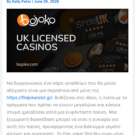
By
Kelly Peter
/
June 26, 2026
Να διοργανώσεις ένα πάρτι γενεθλίων που θα μείνει
αξέχαστο είναι μια περιπέτεια από μόνη της
https://firejokerslot.gr/
. Βυθίζεσαι στις ιδέες, η λίστα με τα
πράγματα που πρέπει να γίνουν μεγαλώνει και κάποια
στιγμή χρειάζεσαι απλά μια ευφάνταστη παύση. Μια
ξεχωριστή διασκέδαση μπορεί να γίνει η ευκαιρία για
αυτή την παύση, προσφέροντας ένα διάλειμμα γεμάτο
φλόγες και ανατροπές. Το Fire Joker Slot δεν είναι μόνο