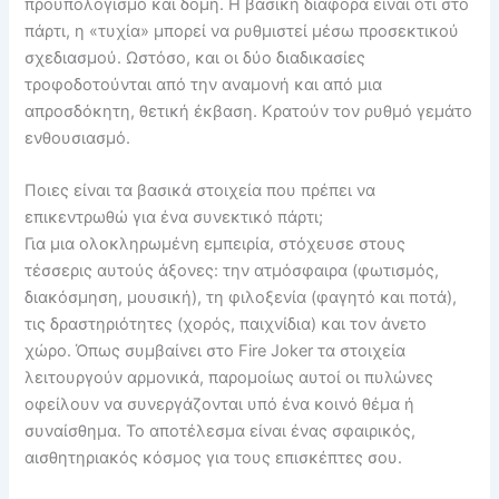
προϋπολογισμό και δομή. Η βασική διαφορά είναι ότι στο
πάρτι, η «τυχία» μπορεί να ρυθμιστεί μέσω προσεκτικού
σχεδιασμού. Ωστόσο, και οι δύο διαδικασίες
τροφοδοτούνται από την αναμονή και από μια
απροσδόκητη, θετική έκβαση. Κρατούν τον ρυθμό γεμάτο
ενθουσιασμό.
Ποιες είναι τα βασικά στοιχεία που πρέπει να
επικεντρωθώ για ένα συνεκτικό πάρτι;
Για μια ολοκληρωμένη εμπειρία, στόχευσε στους
τέσσερις αυτούς άξονες: την ατμόσφαιρα (φωτισμός,
διακόσμηση, μουσική), τη φιλοξενία (φαγητό και ποτά),
τις δραστηριότητες (χορός, παιχνίδια) και τον άνετο
χώρο. Όπως συμβαίνει στο Fire Joker τα στοιχεία
λειτουργούν αρμονικά, παρομοίως αυτοί οι πυλώνες
οφείλουν να συνεργάζονται υπό ένα κοινό θέμα ή
συναίσθημα. Το αποτέλεσμα είναι ένας σφαιρικός,
αισθητηριακός κόσμος για τους επισκέπτες σου.