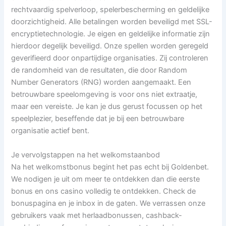
rechtvaardig spelverloop, spelerbescherming en geldelijke
doorzichtigheid. Alle betalingen worden beveiligd met SSL-
encryptietechnologie. Je eigen en geldelijke informatie zijn
hierdoor degelijk beveiligd. Onze spellen worden geregeld
geverifieerd door onpartijdige organisaties. Zij controleren
de randomheid van de resultaten, die door Random
Number Generators (RNG) worden aangemaakt. Een
betrouwbare speelomgeving is voor ons niet extraatje,
maar een vereiste. Je kan je dus gerust focussen op het
speelplezier, beseffende dat je bij een betrouwbare
organisatie actief bent.
Je vervolgstappen na het welkomstaanbod
Na het welkomstbonus begint het pas echt bij Goldenbet.
We nodigen je uit om meer te ontdekken dan die eerste
bonus en ons casino volledig te ontdekken. Check de
bonuspagina en je inbox in de gaten. We verrassen onze
gebruikers vaak met herlaadbonussen, cashback-