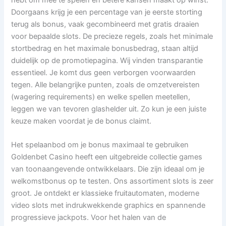
Doorgaans krijg je een percentage van je eerste storting
terug als bonus, vaak gecombineerd met gratis draaien
voor bepaalde slots. De precieze regels, zoals het minimale
stortbedrag en het maximale bonusbedrag, staan altijd
duidelijk op de promotiepagina. Wij vinden transparantie
essentieel. Je komt dus geen verborgen voorwaarden
tegen. Alle belangrijke punten, zoals de omzetvereisten
(wagering requirements) en welke spellen meetellen,
leggen we van tevoren glashelder uit. Zo kun je een juiste
keuze maken voordat je de bonus claimt.
Het spelaanbod om je bonus maximaal te gebruiken
Goldenbet Casino heeft een uitgebreide collectie games
van toonaangevende ontwikkelaars. Die zijn ideaal om je
welkomstbonus op te testen. Ons assortiment slots is zeer
groot. Je ontdekt er klassieke fruitautomaten, moderne
video slots met indrukwekkende graphics en spannende
progressieve jackpots. Voor het halen van de