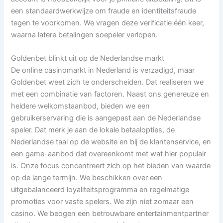
een standaardwerkwijze om fraude en identiteitsfraude
tegen te voorkomen. We vragen deze verificatie één keer,
waarna latere betalingen soepeler verlopen.
Goldenbet blinkt uit op de Nederlandse markt
De online casinomarkt in Nederland is verzadigd, maar
Goldenbet weet zich te onderscheiden. Dat realiseren we
met een combinatie van factoren. Naast ons genereuze en
heldere welkomstaanbod, bieden we een
gebruikerservaring die is aangepast aan de Nederlandse
speler. Dat merk je aan de lokale betaalopties, de
Nederlandse taal op de website en bij de klantenservice, en
een game-aanbod dat overeenkomt met wat hier populair
is. Onze focus concentreert zich op het bieden van waarde
op de lange termijn. We beschikken over een
uitgebalanceerd loyaliteitsprogramma en regelmatige
promoties voor vaste spelers. We zijn niet zomaar een
casino. We beogen een betrouwbare entertainmentpartner