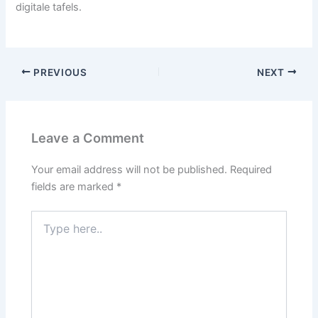
digitale tafels.
PREVIOUS
NEXT
Leave a Comment
Your email address will not be published.
Required
fields are marked
*
Type
here..