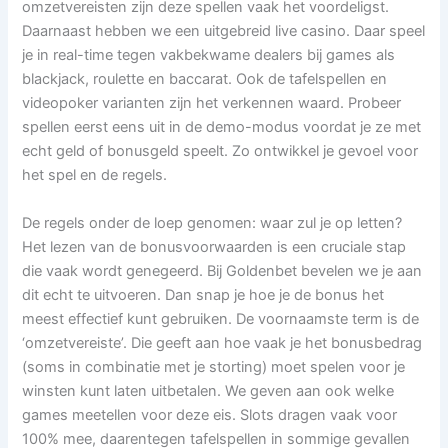
omzetvereisten zijn deze spellen vaak het voordeligst.
Daarnaast hebben we een uitgebreid live casino. Daar speel
je in real-time tegen vakbekwame dealers bij games als
blackjack, roulette en baccarat. Ook de tafelspellen en
videopoker varianten zijn het verkennen waard. Probeer
spellen eerst eens uit in de demo-modus voordat je ze met
echt geld of bonusgeld speelt. Zo ontwikkel je gevoel voor
het spel en de regels.
De regels onder de loep genomen: waar zul je op letten?
Het lezen van de bonusvoorwaarden is een cruciale stap
die vaak wordt genegeerd. Bij Goldenbet bevelen we je aan
dit echt te uitvoeren. Dan snap je hoe je de bonus het
meest effectief kunt gebruiken. De voornaamste term is de
‘omzetvereiste’. Die geeft aan hoe vaak je het bonusbedrag
(soms in combinatie met je storting) moet spelen voor je
winsten kunt laten uitbetalen. We geven aan ook welke
games meetellen voor deze eis. Slots dragen vaak voor
100% mee, daarentegen tafelspellen in sommige gevallen