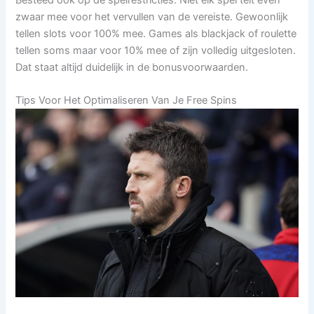
zwaar mee voor het vervullen van de vereiste. Gewoonlijk
tellen slots voor 100% mee. Games als blackjack of roulette
tellen soms maar voor 10% mee of zijn volledig uitgesloten.
Dat staat altijd duidelijk in de bonusvoorwaarden.
Tips Voor Het Optimaliseren Van Je Free Spins