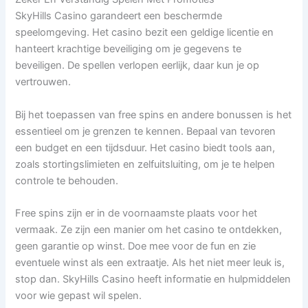
SkyHills Casino garandeert een beschermde
speelomgeving. Het casino bezit een geldige licentie en
hanteert krachtige beveiliging om je gegevens te
beveiligen. De spellen verlopen eerlijk, daar kun je op
vertrouwen.
Bij het toepassen van free spins en andere bonussen is het
essentieel om je grenzen te kennen. Bepaal van tevoren
een budget en een tijdsduur. Het casino biedt tools aan,
zoals stortingslimieten en zelfuitsluiting, om je te helpen
controle te behouden.
Free spins zijn er in de voornaamste plaats voor het
vermaak. Ze zijn een manier om het casino te ontdekken,
geen garantie op winst. Doe mee voor de fun en zie
eventuele winst als een extraatje. Als het niet meer leuk is,
stop dan. SkyHills Casino heeft informatie en hulpmiddelen
voor wie gepast wil spelen.