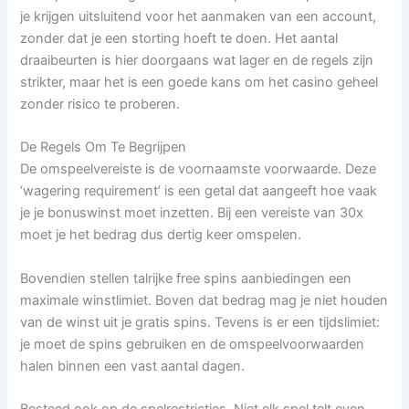
je krijgen uitsluitend voor het aanmaken van een account,
zonder dat je een storting hoeft te doen. Het aantal
draaibeurten is hier doorgaans wat lager en de regels zijn
strikter, maar het is een goede kans om het casino geheel
zonder risico te proberen.
De Regels Om Te Begrijpen
De omspeelvereiste is de voornaamste voorwaarde. Deze
‘wagering requirement’ is een getal dat aangeeft hoe vaak
je je bonuswinst moet inzetten. Bij een vereiste van 30x
moet je het bedrag dus dertig keer omspelen.
Bovendien stellen talrijke free spins aanbiedingen een
maximale winstlimiet. Boven dat bedrag mag je niet houden
van de winst uit je gratis spins. Tevens is er een tijdslimiet:
je moet de spins gebruiken en de omspeelvoorwaarden
halen binnen een vast aantal dagen.
Besteed ook op de spelrestricties. Niet elk spel telt even