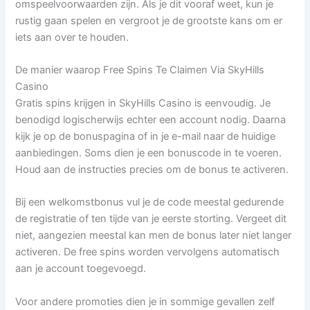
omspeelvoorwaarden zijn. Als je dit vooraf weet, kun je
rustig gaan spelen en vergroot je de grootste kans om er
iets aan over te houden.
De manier waarop Free Spins Te Claimen Via SkyHills
Casino
Gratis spins krijgen in SkyHills Casino is eenvoudig. Je
benodigd logischerwijs echter een account nodig. Daarna
kijk je op de bonuspagina of in je e-mail naar de huidige
aanbiedingen. Soms dien je een bonuscode in te voeren.
Houd aan de instructies precies om de bonus te activeren.
Bij een welkomstbonus vul je de code meestal gedurende
de registratie of ten tijde van je eerste storting. Vergeet dit
niet, aangezien meestal kan men de bonus later niet langer
activeren. De free spins worden vervolgens automatisch
aan je account toegevoegd.
Voor andere promoties dien je in sommige gevallen zelf