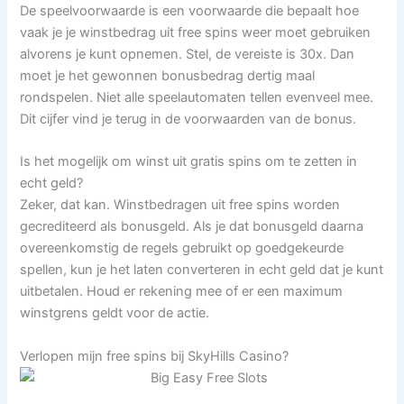
De speelvoorwaarde is een voorwaarde die bepaalt hoe
vaak je je winstbedrag uit free spins weer moet gebruiken
alvorens je kunt opnemen. Stel, de vereiste is 30x. Dan
moet je het gewonnen bonusbedrag dertig maal
rondspelen. Niet alle speelautomaten tellen evenveel mee.
Dit cijfer vind je terug in de voorwaarden van de bonus.
Is het mogelijk om winst uit gratis spins om te zetten in
echt geld?
Zeker, dat kan. Winstbedragen uit free spins worden
gecrediteerd als bonusgeld. Als je dat bonusgeld daarna
overeenkomstig de regels gebruikt op goedgekeurde
spellen, kun je het laten converteren in echt geld dat je kunt
uitbetalen. Houd er rekening mee of er een maximum
winstgrens geldt voor de actie.
Verlopen mijn free spins bij SkyHills Casino?