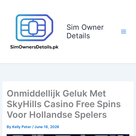
Skip
to
content
Sim Owner
Details
Onmiddellijk Geluk Met
SkyHills Casino Free Spins
Voor Hollandse Spelers
By
Kelly Peter
/
June 16, 2026