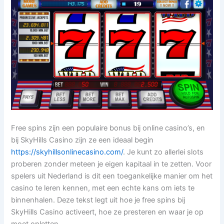
Free spins zijn een populaire bonus bij online casino’s, en
bij SkyHills Casino zijn ze een ideaal begin
https://skyhillsonlinecasino.com/
. Je kunt zo allerlei slots
proberen zonder meteen je eigen kapitaal in te zetten. Voor
spelers uit Nederland is dit een toegankelijke manier om het
casino te leren kennen, met een echte kans om iets te
binnenhalen. Deze tekst legt uit hoe je free spins bij
SkyHills Casino activeert, hoe ze presteren en waar je op
moet opletten.