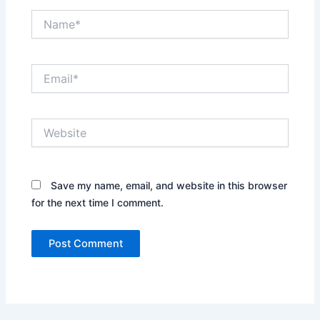
Name*
Email*
Website
Save my name, email, and website in this browser
for the next time I comment.