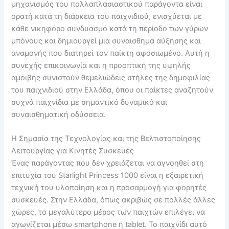
μηχανισμός του πολλαπλασιαστικού παράγοντα είναι
ορατή κατά τη διάρκεια του παιχνιδιού, ενισχύεται με
κάθε νικηφόρο συνδυασμό κατά τη περίοδο των γύρων
μπόνους και δημιουργεί μια συναισθημα αύξησης και
αναμονής που διατηρεί τον παίκτη αφοσιωμένο. Αυτή η
συνεχής επικοινωνία και η προοπτική της υψηλής
αμοιβής συνιστούν θεμελιώδεις στήλες της δημοφιλίας
του παιχνιδιού στην Ελλάδα, όπου οι παίκτες αναζητούν
συχνά παιχνίδια με σημαντικό δυναμικό και
συναισθηματική οδύσσεια.
Η Σημασία της Τεχνολογίας και της Βελτιστοποίησης
Λειτουργίας για Κινητές Συσκευές
Ένας παράγοντας που δεν χρειάζεται να αγνοηθεί στη
επιτυχία του Starlight Princess 1000 είναι η εξαιρετική
τεχνική του υλοποίηση και η προσαρμογή για φορητές
συσκευές. Στην Ελλάδα, όπως ακριβώς σε πολλές άλλες
χώρες, το μεγαλύτερο μέρος των παιχτών επιλέγει να
αγωνίζεται μέσω smartphone ή tablet. Το παιχνίδι αυτό