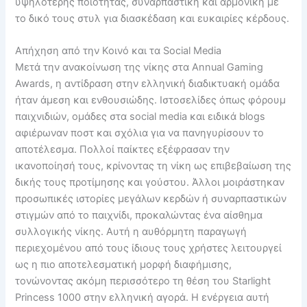
υψηλότερης ποιότητας, συναρπαστική και αρμονική με
το δικό τους στυλ για διασκέδαση και ευκαιρίες κέρδους.
Απήχηση από την Κοινό και τα Social Media
Μετά την ανακοίνωση της νίκης στα Annual Gaming
Awards, η αντίδραση στην ελληνική διαδικτυακή ομάδα
ήταν άμεση και ενθουσιώδης. Ιστοσελίδες όπως φόρουμ
παιχνιδιών, ομάδες στα social media και ειδικά blogs
αφιέρωναν ποστ και σχόλια για να πανηγυρίσουν το
αποτέλεσμα. Πολλοί παίκτες εξέφρασαν την
ικανοποίησή τους, κρίνοντας τη νίκη ως επιβεβαίωση της
δικής τους προτίμησης και γούστου. Άλλοι μοιράστηκαν
προσωπικές ιστορίες μεγάλων κερδών ή συναρπαστικών
στιγμών από το παιχνίδι, προκαλώντας ένα αίσθημα
συλλογικής νίκης. Αυτή η αυθόρμητη παραγωγή
περιεχομένου από τους ίδιους τους χρήστες λειτουργεί
ως η πιο αποτελεσματική μορφή διαφήμισης,
τονώνοντας ακόμη περισσότερο τη θέση του Starlight
Princess 1000 στην ελληνική αγορά. Η ενέργεια αυτή