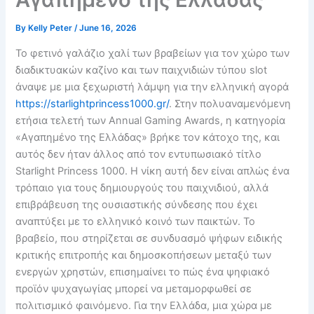
By
Kelly Peter
/
June 16, 2026
Το φετινό γαλάζιο χαλί των βραβείων για τον χώρο των
διαδικτυακών καζίνο και των παιχνιδιών τύπου slot
άναψε με μια ξεχωριστή λάμψη για την ελληνική αγορά
https://starlightprincess1000.gr/
. Στην πολυαναμενόμενη
ετήσια τελετή των Annual Gaming Awards, η κατηγορία
«Αγαπημένο της Ελλάδας» βρήκε τον κάτοχο της, και
αυτός δεν ήταν άλλος από τον εντυπωσιακό τίτλο
Starlight Princess 1000. Η νίκη αυτή δεν είναι απλώς ένα
τρόπαιο για τους δημιουργούς του παιχνιδιού, αλλά
επιβράβευση της ουσιαστικής σύνδεσης που έχει
αναπτύξει με το ελληνικό κοινό των παικτών. Το
βραβείο, που στηρίζεται σε συνδυασμό ψήφων ειδικής
κριτικής επιτροπής και δημοσκοπήσεων μεταξύ των
ενεργών χρηστών, επισημαίνει το πώς ένα ψηφιακό
προϊόν ψυχαγωγίας μπορεί να μεταμορφωθεί σε
πολιτισμικό φαινόμενο. Για την Ελλάδα, μια χώρα με