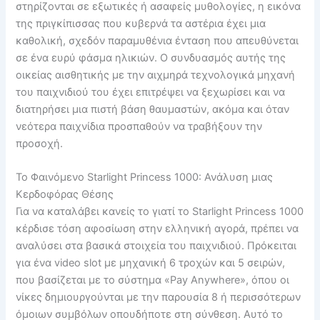
στηρίζονται σε εξωτικές ή ασαφείς μυθολογίες, η εικόνα
της πριγκίπισσας που κυβερνά τα αστέρια έχει μια
καθολική, σχεδόν παραμυθένια ένταση που απευθύνεται
σε ένα ευρύ φάσμα ηλικιών. Ο συνδυασμός αυτής της
οικείας αισθητικής με την αιχμηρά τεχνολογικά μηχανή
του παιχνιδιού του έχει επιτρέψει να ξεχωρίσει και να
διατηρήσει μια πιστή βάση θαυμαστών, ακόμα και όταν
νεότερα παιχνίδια προσπαθούν να τραβήξουν την
προσοχή.
Το Φαινόμενο Starlight Princess 1000: Ανάλυση μιας
Κερδοφόρας Θέσης
Για να καταλάβει κανείς το γιατί το Starlight Princess 1000
κέρδισε τόση αφοσίωση στην ελληνική αγορά, πρέπει να
αναλύσει στα βασικά στοιχεία του παιχνιδιού. Πρόκειται
για ένα video slot με μηχανική 6 τροχών και 5 σειρών,
που βασίζεται με το σύστημα «Pay Anywhere», όπου οι
νίκες δημιουργούνται με την παρουσία 8 ή περισσότερων
όμοιων συμβόλων οπουδήποτε στη σύνθεση. Αυτό το