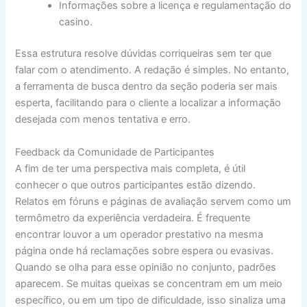
Informações sobre a licença e regulamentação do
casino.
Essa estrutura resolve dúvidas corriqueiras sem ter que
falar com o atendimento. A redação é simples. No entanto,
a ferramenta de busca dentro da seção poderia ser mais
esperta, facilitando para o cliente a localizar a informação
desejada com menos tentativa e erro.
Feedback da Comunidade de Participantes
A fim de ter uma perspectiva mais completa, é útil
conhecer o que outros participantes estão dizendo.
Relatos em fóruns e páginas de avaliação servem como um
termômetro da experiência verdadeira. É frequente
encontrar louvor a um operador prestativo na mesma
página onde há reclamações sobre espera ou evasivas.
Quando se olha para esse opinião no conjunto, padrões
aparecem. Se muitas queixas se concentram em um meio
específico, ou em um tipo de dificuldade, isso sinaliza uma