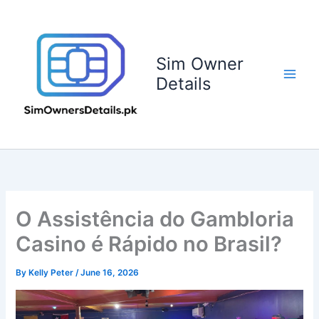
Skip
to
content
Sim Owner
Details
O Assistência do Gambloria
Casino é Rápido no Brasil?
By
Kelly Peter
/
June 16, 2026