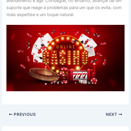
atendimento é ágil. Consegue, no entanto, avançar de um
suporte que reage a problemas para um que os evita, com
mais expertise e um toque natural.
PREVIOUS
NEXT