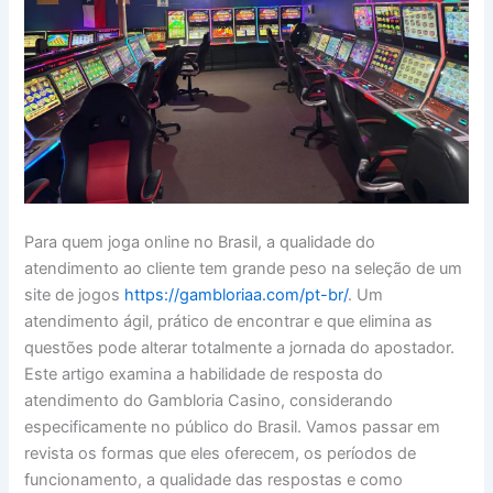
Para quem joga online no Brasil, a qualidade do
atendimento ao cliente tem grande peso na seleção de um
site de jogos
https://gambloriaa.com/pt-br/
. Um
atendimento ágil, prático de encontrar e que elimina as
questões pode alterar totalmente a jornada do apostador.
Este artigo examina a habilidade de resposta do
atendimento do Gambloria Casino, considerando
especificamente no público do Brasil. Vamos passar em
revista os formas que eles oferecem, os períodos de
funcionamento, a qualidade das respostas e como