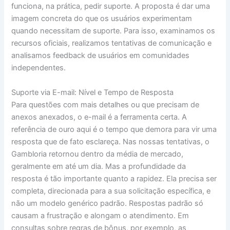
funciona, na prática, pedir suporte. A proposta é dar uma
imagem concreta do que os usuários experimentam
quando necessitam de suporte. Para isso, examinamos os
recursos oficiais, realizamos tentativas de comunicação e
analisamos feedback de usuários em comunidades
independentes.
Suporte via E-mail: Nível e Tempo de Resposta
Para questões com mais detalhes ou que precisam de
anexos anexados, o e-mail é a ferramenta certa. A
referência de ouro aqui é o tempo que demora para vir uma
resposta que de fato esclareça. Nas nossas tentativas, o
Gambloria retornou dentro da média de mercado,
geralmente em até um dia. Mas a profundidade da
resposta é tão importante quanto a rapidez. Ela precisa ser
completa, direcionada para a sua solicitação específica, e
não um modelo genérico padrão. Respostas padrão só
causam a frustração e alongam o atendimento. Em
consultas sobre regras de bônus, por exemplo, as