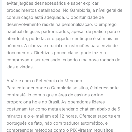
evitar jargões desnecessários e saber explicar
procedimentos detalhados. No Gambloria, a nível geral de
comunicação está adequada. O oportunidade de
desenvolvimento reside na personalização. O emprego
habitual de guias padronizados, apesar de prático para o
atendente, pode fazer o jogador sentir que é só mais um
número. A clareza é crucial em instruções para envio de
documentos. Diretrizes pouco claras pode fazer o
comprovante ser recusado, criando uma nova rodada de
idas e vindas.
Análise com o Referência do Mercado
Para entender onde o Gambloria se situa, é interessante
contrastá-lo com o que a área de casinos online
proporciona hoje no Brasil. As operadoras líderes
costumam ter como meta atender o chat em abaixo de 5
minutos e o e-mail em até 12 horas. Oferecer suporte em
português de fato, não com tradutor automático, e
compreender métodos como o PIX viraram requisitos