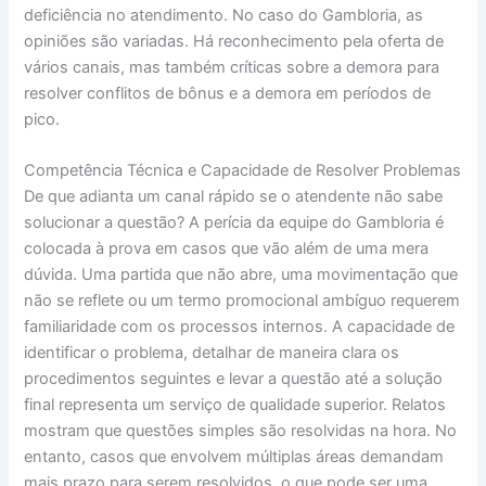
deficiência no atendimento. No caso do Gambloria, as
opiniões são variadas. Há reconhecimento pela oferta de
vários canais, mas também críticas sobre a demora para
resolver conflitos de bônus e a demora em períodos de
pico.
Competência Técnica e Capacidade de Resolver Problemas
De que adianta um canal rápido se o atendente não sabe
solucionar a questão? A perícia da equipe do Gambloria é
colocada à prova em casos que vão além de uma mera
dúvida. Uma partida que não abre, uma movimentação que
não se reflete ou um termo promocional ambíguo requerem
familiaridade com os processos internos. A capacidade de
identificar o problema, detalhar de maneira clara os
procedimentos seguintes e levar a questão até a solução
final representa um serviço de qualidade superior. Relatos
mostram que questões simples são resolvidas na hora. No
entanto, casos que envolvem múltiplas áreas demandam
mais prazo para serem resolvidos, o que pode ser uma