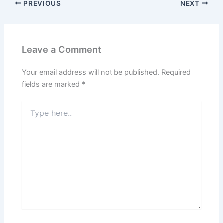
PREVIOUS
NEXT
Leave a Comment
Your email address will not be published.
Required
fields are marked
*
Type
here..