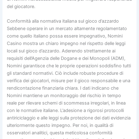
del giocatore.
Conformità alla normativa italiana sul gioco d’azzardo
Sebbene operare in un mercato altamente regolamentato
come quello italiano possa essere impegnativo, Nomini
Casino mostra un chiaro impegno nel rispetto delle leggi
locali sul gioco d’azzardo. Aderendo strettamente ai
requisiti dell’Agenzia delle Dogane e dei Monopoli (ADM),
Nomini garantisce che le proprie operazioni soddisfino tutti
gli standard normativi. Ciò include robuste procedure di
verifica dei giocatori, misure per il gioco responsabile e una
rendicontazione finanziaria chiara. I dati indicano che
Nomini mantiene un monitoraggio del rischio in tempo
reale per rilevare schemi di scommessa irregolari, in linea
con le normative italiane. L’adesione a rigorosi protocolli
antiriciclaggio e alle leggi sulla protezione dei dati evidenzia
ulteriormente questo impegno. Per noi, in qualità di
osservatori analitici, questa meticolosa conformità