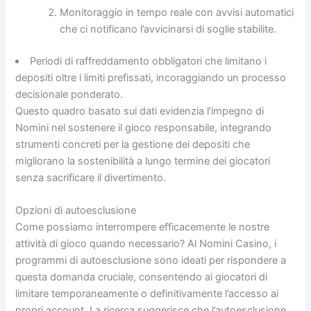
Monitoraggio in tempo reale con avvisi automatici
che ci notificano l’avvicinarsi di soglie stabilite.
Periodi di raffreddamento obbligatori che limitano i
depositi oltre i limiti prefissati, incoraggiando un processo
decisionale ponderato.
Questo quadro basato sui dati evidenzia l’impegno di
Nomini nel sostenere il gioco responsabile, integrando
strumenti concreti per la gestione dei depositi che
migliorano la sostenibilità a lungo termine dei giocatori
senza sacrificare il divertimento.
Opzioni di autoesclusione
Come possiamo interrompere efficacemente le nostre
attività di gioco quando necessario? Al Nomini Casino, i
programmi di autoesclusione sono ideati per rispondere a
questa domanda cruciale, consentendo ai giocatori di
limitare temporaneamente o definitivamente l’accesso ai
propri account. La ricerca suggerisce che l’autoesclusione