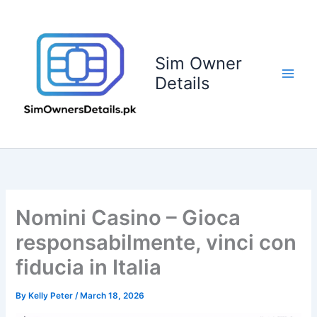
Skip
to
content
Sim Owner
Details
Nomini Casino – Gioca
responsabilmente, vinci con
fiducia in Italia
By
Kelly Peter
/
March 18, 2026