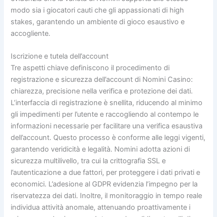
modo sia i giocatori cauti che gli appassionati di high
stakes, garantendo un ambiente di gioco esaustivo e
accogliente.
Iscrizione e tutela dell’account
Tre aspetti chiave definiscono il procedimento di
registrazione e sicurezza dell’account di Nomini Casino:
chiarezza, precisione nella verifica e protezione dei dati.
L’interfaccia di registrazione è snellita, riducendo al minimo
gli impedimenti per l’utente e raccogliendo al contempo le
informazioni necessarie per facilitare una verifica esaustiva
dell’account. Questo processo è conforme alle leggi vigenti,
garantendo veridicità e legalità. Nomini adotta azioni di
sicurezza multilivello, tra cui la crittografia SSL e
l’autenticazione a due fattori, per proteggere i dati privati e
economici. L’adesione al GDPR evidenzia l’impegno per la
riservatezza dei dati. Inoltre, il monitoraggio in tempo reale
individua attività anomale, attenuando proattivamente i