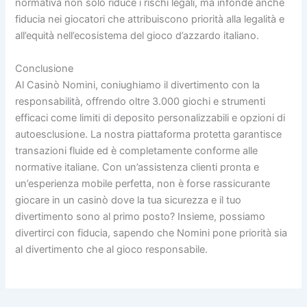
normativa non solo riduce i rischi legali, ma infonde anche
fiducia nei giocatori che attribuiscono priorità alla legalità e
all’equità nell’ecosistema del gioco d’azzardo italiano.
Conclusione
Al Casinò Nomini, coniughiamo il divertimento con la
responsabilità, offrendo oltre 3.000 giochi e strumenti
efficaci come limiti di deposito personalizzabili e opzioni di
autoesclusione. La nostra piattaforma protetta garantisce
transazioni fluide ed è completamente conforme alle
normative italiane. Con un’assistenza clienti pronta e
un’esperienza mobile perfetta, non è forse rassicurante
giocare in un casinò dove la tua sicurezza e il tuo
divertimento sono al primo posto? Insieme, possiamo
divertirci con fiducia, sapendo che Nomini pone priorità sia
al divertimento che al gioco responsabile.