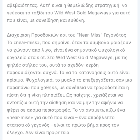
αβεβαιότητας. Αυτή είναι η θεμελιώδης στρατηγική: να
γεύεσαι το ταξίδι του Wild West Gold Megaways για αυτό
που είναι, με συνείδηση και ευθύνη.
Διαχείριση Προσδοκιών και του “Near-Miss” Γεγονότος
Το «near-miss», που σημαίνει όταν τα σύμβολα μοιάζουν
να χώνουν από λίγο, είναι ένα σημαντικό ψυχολογικό
εργαλείο στα slot. Στο Wild West Gold Megaways, με τις
ψηλές στήλες του, αυτά τα σχεδόν-κερδη
παρουσιάζονται συχνά. Το να το κατανοήσεις αυτό είναι
κρίσιμο. Ψυχολογικά, το μυαλό το επεξεργάζεται σαν μια
παραπάνω που χάθηκε, με συνέπεια να τροφοδοτείται η
πίστη ότι η νίκη πλησιάζει. Ως παίχτης, χρειάζεται να
εντοπίζω αυτή την αίσθηση και να μην την αφήνω να
φέρει σε ακόμα περιστροφές. Το να αντιμετωπίζω ένα
«near-miss» για αυτό που είναι – ένα απρόβλεπτο
στατιστικό γεγονός – είναι το πρώτο βήμα προς τον
έλεγχο. Δεν είναι προφητεία.