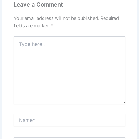
Leave a Comment
Your email address will not be published.
Required
fields are marked
*
Type
here..
Name*