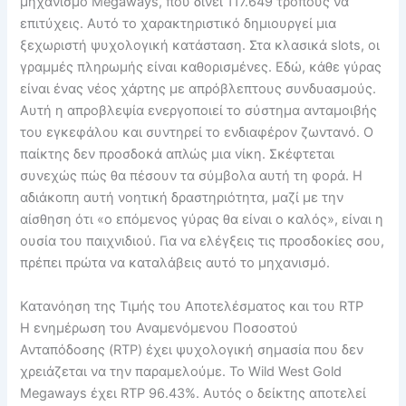
μηχανισμό Megaways, που δίνει 117.649 τρόπους να
επιτύχεις. Αυτό το χαρακτηριστικό δημιουργεί μια
ξεχωριστή ψυχολογική κατάσταση. Στα κλασικά slots, οι
γραμμές πληρωμής είναι καθορισμένες. Εδώ, κάθε γύρας
είναι ένας νέος χάρτης με απρόβλεπτους συνδυασμούς.
Αυτή η απροβλεψία ενεργοποιεί το σύστημα ανταμοιβής
του εγκεφάλου και συντηρεί το ενδιαφέρον ζωντανό. Ο
παίκτης δεν προσδοκά απλώς μια νίκη. Σκέφτεται
συνεχώς πώς θα πέσουν τα σύμβολα αυτή τη φορά. Η
αδιάκοπη αυτή νοητική δραστηριότητα, μαζί με την
αίσθηση ότι «ο επόμενος γύρας θα είναι ο καλός», είναι η
ουσία του παιχνιδιού. Για να ελέγξεις τις προσδοκίες σου,
πρέπει πρώτα να καταλάβεις αυτό το μηχανισμό.
Κατανόηση της Τιμής του Αποτελέσματος και του RTP
Η ενημέρωση του Αναμενόμενου Ποσοστού
Ανταπόδοσης (RTP) έχει ψυχολογική σημασία που δεν
χρειάζεται να την παραμελούμε. Το Wild West Gold
Megaways έχει RTP 96.43%. Αυτός ο δείκτης αποτελεί