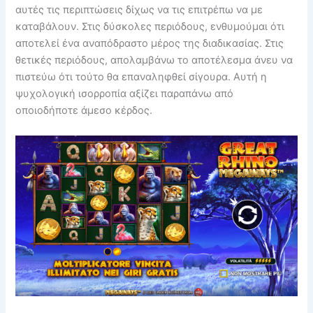
αυτές τις περιπτώσεις δίχως να τις επιτρέπω να με
καταβάλουν. Στις δύσκολες περιόδους, ενθυμούμαι ότι
αποτελεί ένα αναπόδραστο μέρος της διαδικασίας. Στις
θετικές περιόδους, απολαμβάνω το αποτέλεσμα άνευ να
πιστεύω ότι τούτο θα επαναληφθεί σίγουρα. Αυτή η
ψυχολογική ισορροπία αξίζει παραπάνω από
οποιοδήποτε άμεσο κέρδος.