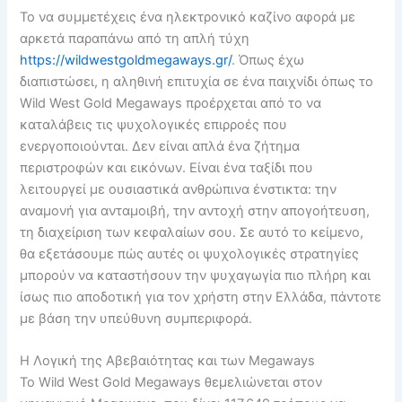
Το να συμμετέχεις ένα ηλεκτρονικό καζίνο αφορά με
αρκετά παραπάνω από τη απλή τύχη
https://wildwestgoldmegaways.gr/
. Όπως έχω
διαπιστώσει, η αληθινή επιτυχία σε ένα παιχνίδι όπως το
Wild West Gold Megaways προέρχεται από το να
καταλάβεις τις ψυχολογικές επιρροές που
ενεργοποιούνται. Δεν είναι απλά ένα ζήτημα
περιστροφών και εικόνων. Είναι ένα ταξίδι που
λειτουργεί με ουσιαστικά ανθρώπινα ένστικτα: την
αναμονή για ανταμοιβή, την αντοχή στην απογοήτευση,
τη διαχείριση των κεφαλαίων σου. Σε αυτό το κείμενο,
θα εξετάσουμε πώς αυτές οι ψυχολογικές στρατηγίες
μπορούν να καταστήσουν την ψυχαγωγία πιο πλήρη και
ίσως πιο αποδοτική για τον χρήστη στην Ελλάδα, πάντοτε
με βάση την υπεύθυνη συμπεριφορά.
Η Λογική της Αβεβαιότητας και των Megaways
Το Wild West Gold Megaways θεμελιώνεται στον