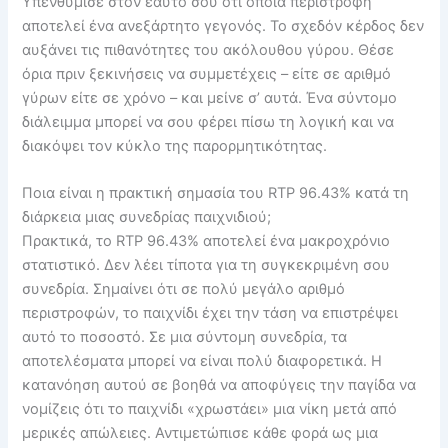
Υπενθύμισε στον εαυτό σου ότι όποια περιστροφή
αποτελεί ένα ανεξάρτητο γεγονός. Το σχεδόν κέρδος δεν
αυξάνει τις πιθανότητες του ακόλουθου γύρου. Θέσε
όρια πριν ξεκινήσεις να συμμετέχεις – είτε σε αριθμό
γύρων είτε σε χρόνο – και μείνε σ’ αυτά. Ένα σύντομο
διάλειμμα μπορεί να σου φέρει πίσω τη λογική και να
διακόψει τον κύκλο της παρορμητικότητας.
Ποια είναι η πρακτική σημασία του RTP 96.43% κατά τη
διάρκεια μιας συνεδρίας παιχνιδιού;
Πρακτικά, το RTP 96.43% αποτελεί ένα μακροχρόνιο
στατιστικό. Δεν λέει τίποτα για τη συγκεκριμένη σου
συνεδρία. Σημαίνει ότι σε πολύ μεγάλο αριθμό
περιστροφών, το παιχνίδι έχει την τάση να επιστρέψει
αυτό το ποσοστό. Σε μια σύντομη συνεδρία, τα
αποτελέσματα μπορεί να είναι πολύ διαφορετικά. Η
κατανόηση αυτού σε βοηθά να αποφύγεις την παγίδα να
νομίζεις ότι το παιχνίδι «χρωστάει» μια νίκη μετά από
μερικές απώλειες. Αντιμετώπισε κάθε φορά ως μια