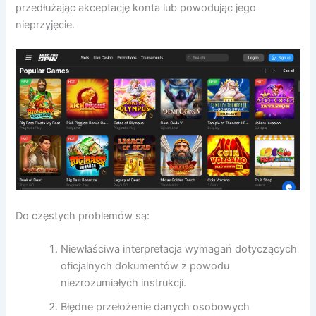
przedłużając akceptację konta lub powodując jego
nieprzyjęcie.
Do częstych problemów są:
Niewłaściwa interpretacja wymagań dotyczących
oficjalnych dokumentów z powodu
niezrozumiałych instrukcji.
Błędne przełożenie danych osobowych