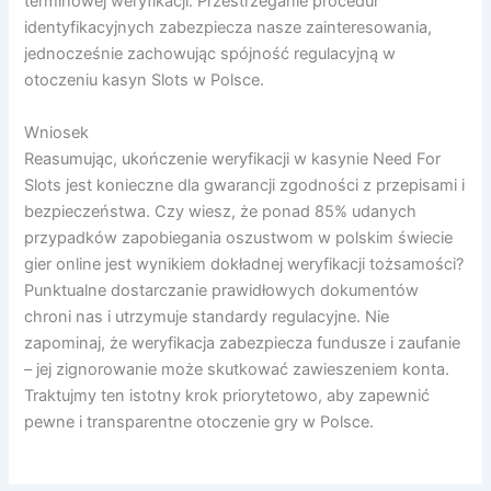
terminowej weryfikacji. Przestrzeganie procedur
identyfikacyjnych zabezpiecza nasze zainteresowania,
jednocześnie zachowując spójność regulacyjną w
otoczeniu kasyn Slots w Polsce.
Wniosek
Reasumując, ukończenie weryfikacji w kasynie Need For
Slots jest konieczne dla gwarancji zgodności z przepisami i
bezpieczeństwa. Czy wiesz, że ponad 85% udanych
przypadków zapobiegania oszustwom w polskim świecie
gier online jest wynikiem dokładnej weryfikacji tożsamości?
Punktualne dostarczanie prawidłowych dokumentów
chroni nas i utrzymuje standardy regulacyjne. Nie
zapominaj, że weryfikacja zabezpiecza fundusze i zaufanie
– jej zignorowanie może skutkować zawieszeniem konta.
Traktujmy ten istotny krok priorytetowo, aby zapewnić
pewne i transparentne otoczenie gry w Polsce.