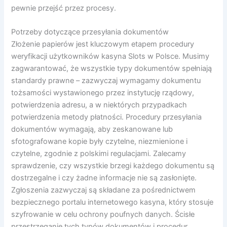
pewnie przejść przez procesy.
Potrzeby dotyczące przesyłania dokumentów
Złożenie papierów jest kluczowym etapem procedury
weryfikacji użytkowników kasyna Slots w Polsce. Musimy
zagwarantować, że wszystkie typy dokumentów spełniają
standardy prawne – zazwyczaj wymagamy dokumentu
tożsamości wystawionego przez instytucję rządowy,
potwierdzenia adresu, a w niektórych przypadkach
potwierdzenia metody płatności. Procedury przesyłania
dokumentów wymagają, aby zeskanowane lub
sfotografowane kopie były czytelne, niezmienione i
czytelne, zgodnie z polskimi regulacjami. Zalecamy
sprawdzenie, czy wszystkie brzegi każdego dokumentu są
dostrzegalne i czy żadne informacje nie są zasłonięte.
Zgłoszenia zazwyczaj są składane za pośrednictwem
bezpiecznego portalu internetowego kasyna, który stosuje
szyfrowanie w celu ochrony poufnych danych. Ścisłe
przestrzeganie tych typów dokumentów i procedur