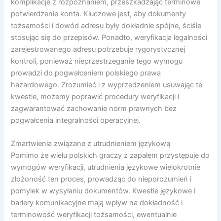
komplikacje z rozpoznaniem, przeszkadzając terminowe
potwierdzenie konta. Kluczowe jest, aby dokumenty
tożsamości i dowód adresu były dokładnie spójne, ściśle
stosując się do przepisów. Ponadto, weryfikacja legalności
zarejestrowanego adresu potrzebuje rygorystycznej
kontroli, ponieważ nieprzestrzeganie tego wymogu
prowadzi do pogwałceniem polskiego prawa
hazardowego. Zrozumieć i z wyprzedzeniem usuwając te
kwestie, możemy poprawić procedury weryfikacji i
zagwarantować zachowanie norm prawnych bez
pogwałcenia integralności operacyjnej.
Zmartwienia związane z utrudnieniem językową
Pomimo że wielu polskich graczy z zapałem przystępuje do
wymogów weryfikacji, utrudnienia językowe wielokrotnie
złożoność ten proces, prowadząc do nieporozumień i
pomylek w wysyłaniu dokumentów. Kwestie językowe i
bariery komunikacyjne mają wpływ na dokładność i
terminowość weryfikacji tożsamości, ewentualnie