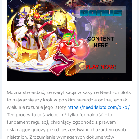
Można stwierdzić, że weryfikacja w kasynie Need For Slots
to najważniejszy krok w polskim hazardzie online, jednak
wielu nie rozumie jego istoty
https://need4slots.com/pl-pl/
.
Ten proces to coś więcej niż tylko formalność – to
fundament regulacji, chroniący zgodność z prawem i
osłaniający graczy przed fałszerstwami i hazardem osób
nieletnich. Zrozumienie wymaganych dokumentów i