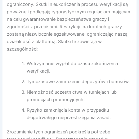
ograniczony. Skutki nieukończenia procesu weryfikacji są
poważne i podlegają rygorystycznym regulacjom mającym
na celu gwarantowanie bezpieczeństwa graczy i
zgodności z przepisami. Restrykcje na kontach graczy
zostaną niezwłocznie egzekwowane, ograniczając naszą
działalność z platformą. Skutki te zawierają w
szczególności:
Wstrzymanie wypłat do czasu zakończenia
weryfikacji.
Tymczasowe zamrożenie depozytów i bonusów.
Niemożność uczestnictwa w turniejach lub
promocjach promocyjnych.
Ryzyko zamknięcia konta w przypadku
długotrwałego nieprzestrzegania zasad.
Zrozumienie tych ograniczeń podkreśla potrzebę