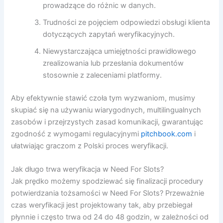
prowadzące do różnic w danych.
Trudności ze pojęciem odpowiedzi obsługi klienta
dotyczących zapytań weryfikacyjnych.
Niewystarczająca umiejętności prawidłowego
zrealizowania lub przesłania dokumentów
stosownie z zaleceniami platformy.
Aby efektywnie stawić czoła tym wyzwaniom, musimy
skupiać się na używaniu wiarygodnych, multilingualnych
zasobów i przejrzystych zasad komunikacji, gwarantując
zgodność z wymogami regulacyjnymi
pitchbook.com
i
ułatwiając graczom z Polski proces weryfikacji.
Jak długo trwa weryfikacja w Need For Slots?
Jak prędko możemy spodziewać się finalizacji procedury
potwierdzania tożsamości w Need For Slots? Przeważnie
czas weryfikacji jest projektowany tak, aby przebiegał
płynnie i często trwa od 24 do 48 godzin, w zależności od