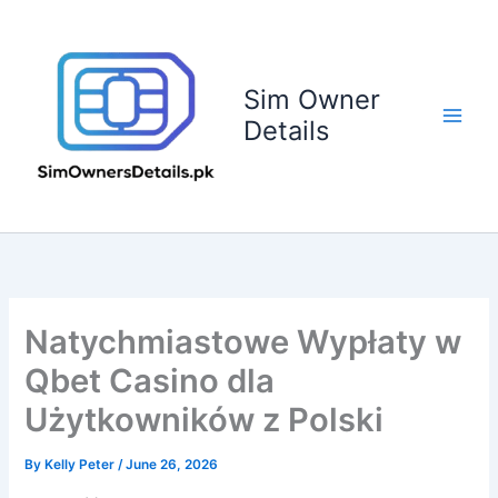
Skip
to
content
Sim Owner
Details
Natychmiastowe Wypłaty w
Qbet Casino dla
Użytkowników z Polski
By
Kelly Peter
/
June 26, 2026