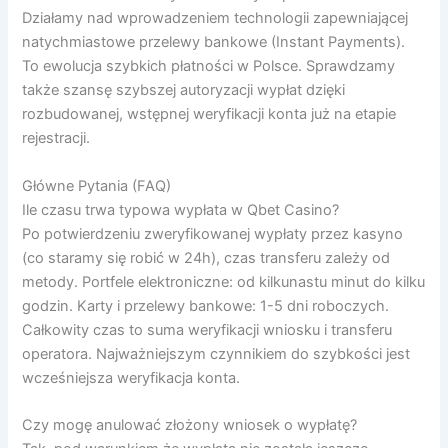
Działamy nad wprowadzeniem technologii zapewniającej
natychmiastowe przelewy bankowe (Instant Payments).
To ewolucja szybkich płatności w Polsce. Sprawdzamy
także szansę szybszej autoryzacji wypłat dzięki
rozbudowanej, wstępnej weryfikacji konta już na etapie
rejestracji.
Główne Pytania (FAQ)
Ile czasu trwa typowa wypłata w Qbet Casino?
Po potwierdzeniu zweryfikowanej wypłaty przez kasyno
(co staramy się robić w 24h), czas transferu zależy od
metody. Portfele elektroniczne: od kilkunastu minut do kilku
godzin. Karty i przelewy bankowe: 1-5 dni roboczych.
Całkowity czas to suma weryfikacji wniosku i transferu
operatora. Najważniejszym czynnikiem do szybkości jest
wcześniejsza weryfikacja konta.
Czy mogę anulować złożony wniosek o wypłatę?