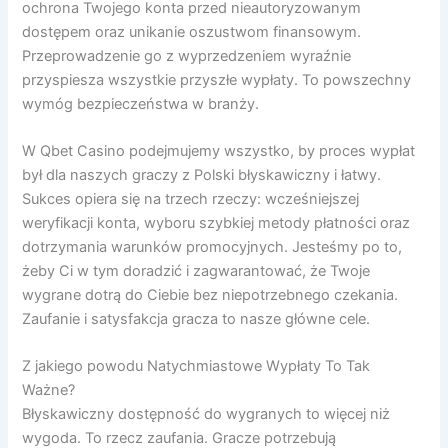
ochrona Twojego konta przed nieautoryzowanym
dostępem oraz unikanie oszustwom finansowym.
Przeprowadzenie go z wyprzedzeniem wyraźnie
przyspiesza wszystkie przyszłe wypłaty. To powszechny
wymóg bezpieczeństwa w branży.
W Qbet Casino podejmujemy wszystko, by proces wypłat
był dla naszych graczy z Polski błyskawiczny i łatwy.
Sukces opiera się na trzech rzeczy: wcześniejszej
weryfikacji konta, wyboru szybkiej metody płatności oraz
dotrzymania warunków promocyjnych. Jesteśmy po to,
żeby Ci w tym doradzić i zagwarantować, że Twoje
wygrane dotrą do Ciebie bez niepotrzebnego czekania.
Zaufanie i satysfakcja gracza to nasze główne cele.
Z jakiego powodu Natychmiastowe Wypłaty To Tak
Ważne?
Błyskawiczny dostępność do wygranych to więcej niż
wygoda. To rzecz zaufania. Gracze potrzebują