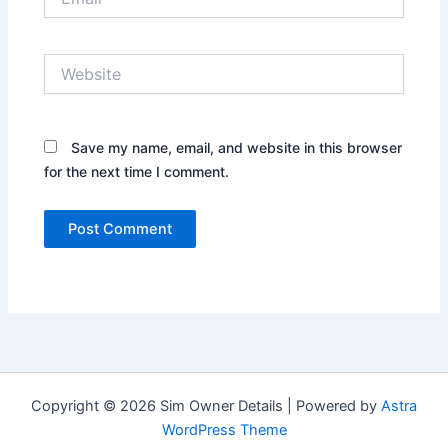
Website
Save my name, email, and website in this browser
for the next time I comment.
Copyright © 2026 Sim Owner Details | Powered by
Astra
WordPress Theme