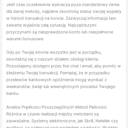
Jeśli czas oczekiwania wykracza poza standardowy okres
dla danej metody, najpierw skontroluj status swojej wypłaty
w historii transakcji na koncie. Zazwyczaj informacja tam
zawarta wyjaśnia całą sytuację. Najczęstszymi
przyczynami są niesprawdzone konto lub niespełnione
warunki bonusowe.
Gdy po Twojej stronie wszystko jest w porządku,
skontaktuj się z naszym działem obsługi klienta.
Pozostajemy dostępni przez live chat i email, aby pomóc w
śledzeniu Twojej transakcji. Pamiętaj, że w przypadku
przelewów bankowych opóźnienia mogą wynikać z
weekendów, świąt lub wewnętrznych procedur Twojego
banku.
Analiza Prędkości Poszczególnych Metod Płatności
Różnice w czasie realizacji między metodami są
zauważalne. Systemy elektroniczne, jak Skrill, Neteller czy
ecoPayz, są najlepsze pod względem szybkości. Wypłaty