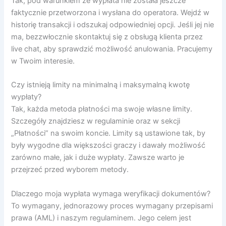
Tak, pod warunkiem że wypłata nie została jeszcze
faktycznie przetworzona i wysłana do operatora. Wejdź w
historię transakcji i odszukaj odpowiedniej opcji. Jeśli jej nie
ma, bezzwłocznie skontaktuj się z obsługą klienta przez
live chat, aby sprawdzić możliwość anulowania. Pracujemy
w Twoim interesie.
Czy istnieją limity na minimalną i maksymalną kwotę
wypłaty?
Tak, każda metoda płatności ma swoje własne limity.
Szczegóły znajdziesz w regulaminie oraz w sekcji
„Płatności” na swoim koncie. Limity są ustawione tak, by
były wygodne dla większości graczy i dawały możliwość
zarówno małe, jak i duże wypłaty. Zawsze warto je
przejrzeć przed wyborem metody.
Dlaczego moja wypłata wymaga weryfikacji dokumentów?
To wymagany, jednorazowy proces wymagany przepisami
prawa (AML) i naszym regulaminem. Jego celem jest