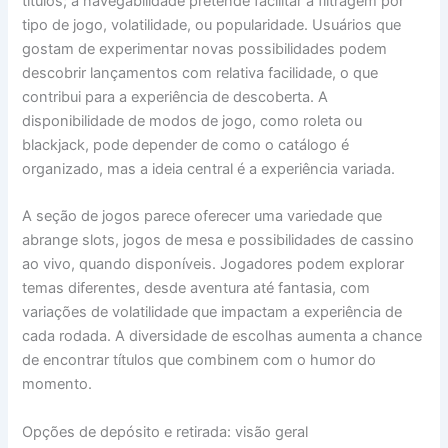
títulos; a navegabilidade pretende facilitar a filtragem por
tipo de jogo, volatilidade, ou popularidade. Usuários que
gostam de experimentar novas possibilidades podem
descobrir lançamentos com relativa facilidade, o que
contribui para a experiência de descoberta. A
disponibilidade de modos de jogo, como roleta ou
blackjack, pode depender de como o catálogo é
organizado, mas a ideia central é a experiência variada.
A seção de jogos parece oferecer uma variedade que
abrange slots, jogos de mesa e possibilidades de cassino
ao vivo, quando disponíveis. Jogadores podem explorar
temas diferentes, desde aventura até fantasia, com
variações de volatilidade que impactam a experiência de
cada rodada. A diversidade de escolhas aumenta a chance
de encontrar títulos que combinem com o humor do
momento.
Opções de depósito e retirada: visão geral