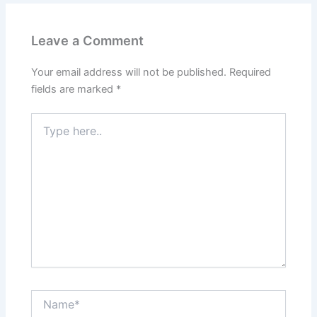
Leave a Comment
Your email address will not be published.
Required
fields are marked
*
Type
here..
Name*