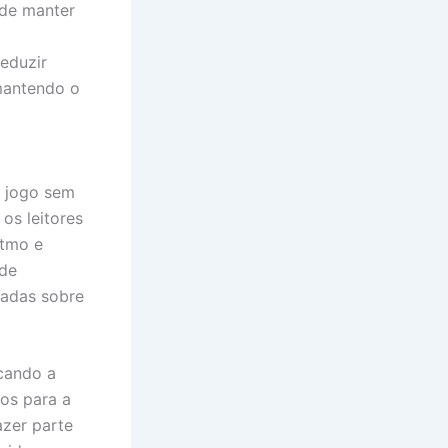
 de manter
reduzir
mantendo o
a jogo sem
 os leitores
itmo e
 de
madas sobre
acando a
os para a
azer parte