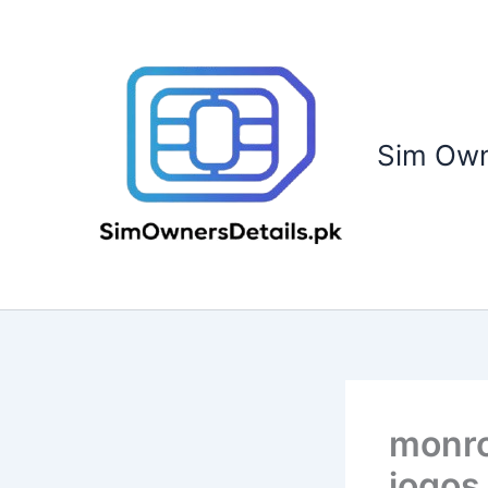
Skip
to
content
Sim Own
monro
jogos