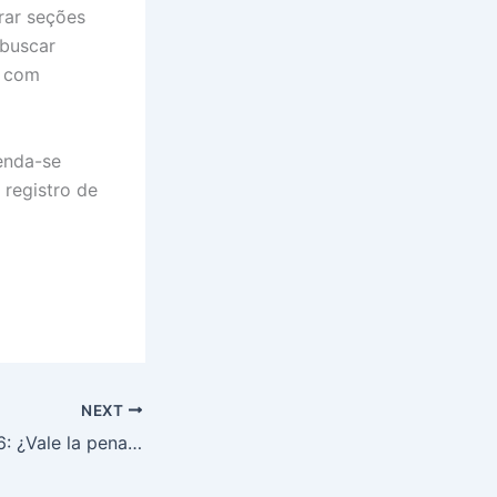
rar seções
 buscar
e com
enda-se
 registro de
NEXT
bizzo casino 2026: ¿Vale la pena este casino en línea?