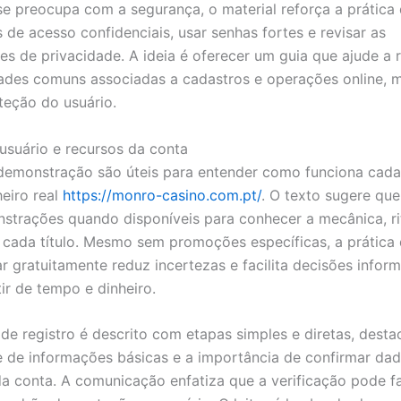
e preocupa com a segurança, o material reforça a prática
 de acesso confidenciais, usar senhas fortes e revisar as
es de privacidade. A ideia é oferecer um guia que ajude a 
dades comuns associadas a cadastros e operações online, 
teção do usuário.
usuário e recursos da conta
demonstração são úteis para entender como funciona cad
heiro real
https://monro-casino.com.pt/
. O texto sugere que
trações quando disponíveis para conhecer a mecânica, r
 cada título. Mesmo sem promoções específicas, a prática
r gratuitamente reduz incertezas e facilita decisões infor
ir de tempo e dinheiro.
de registro é descrito com etapas simples e diretas, dest
 de informações básicas e a importância de confirmar dad
a conta. A comunicação enfatiza que a verificação pode f