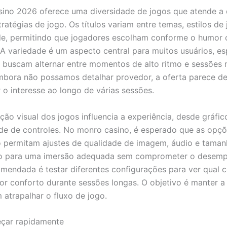
ino 2026 oferece uma diversidade de jogos que atende a 
ratégias de jogo. Os títulos variam entre temas, estilos de
ade, permitindo que jogadores escolham conforme o humor 
A variedade é um aspecto central para muitos usuários, e
 buscam alternar entre momentos de alto ritmo e sessões 
mbora não possamos detalhar provedor, a oferta parece d
 o interesse ao longo de várias sessões.
ção visual dos jogos influencia a experiência, desde gráfic
ade de controles. No monro casino, é esperado que as opç
o permitam ajustes de qualidade de imagem, áudio e tamanh
do para uma imersão adequada sem comprometer o desemp
omendada é testar diferentes configurações para ver qual
or conforto durante sessões longas. O objetivo é manter a
 atrapalhar o fluxo de jogo.
ar rapidamente