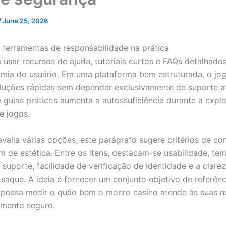
/
June 25, 2026
 ferramentas de responsabilidade na prática
 usar recursos de ajuda, tutoriais curtos e FAQs detalhados
mia do usuário. Em uma plataforma bem estruturada, o jo
luções rápidas sem depender exclusivamente de suporte at
 guias práticos aumenta a autossuficiência durante a expl
e jogos.
valia várias opções, este parágrafo sugere critérios de c
m de estética. Entre os itens, destacam-se usabilidade, te
 suporte, facilidade de verificação de identidade e a clare
e saque. A ideia é fornecer um conjunto objetivo de referên
r possa medir o quão bem o monro casino atende às suas 
imento seguro.