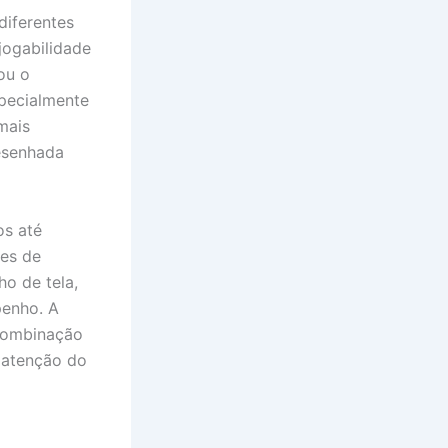
diferentes
 jogabilidade
ou o
specialmente
mais
esenhada
os até
ões de
o de tela,
enho. A
 combinação
 atenção do