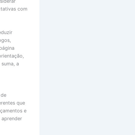
siderar
ectativas com
eduzir
ogos,
página
orientação,
 suma, a
 de
erentes que
nçamentos e
a aprender