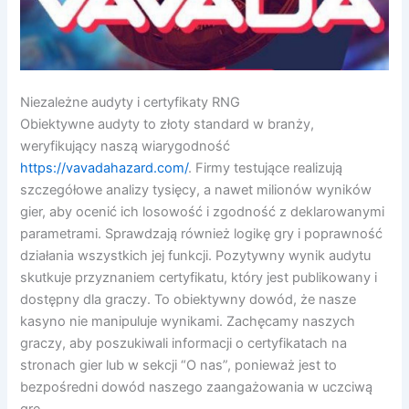
Niezależne audyty i certyfikaty RNG
Obiektywne audyty to złoty standard w branży,
weryfikujący naszą wiarygodność
https://vavadahazard.com/
. Firmy testujące realizują
szczegółowe analizy tysięcy, a nawet milionów wyników
gier, aby ocenić ich losowość i zgodność z deklarowanymi
parametrami. Sprawdzają również logikę gry i poprawność
działania wszystkich jej funkcji. Pozytywny wynik audytu
skutkuje przyznaniem certyfikatu, który jest publikowany i
dostępny dla graczy. To obiektywny dowód, że nasze
kasyno nie manipuluje wynikami. Zachęcamy naszych
graczy, aby poszukiwali informacji o certyfikatach na
stronach gier lub w sekcji “O nas”, ponieważ jest to
bezpośredni dowód naszego zaangażowania w uczciwą
grę.