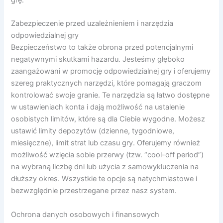
Zabezpieczenie przed uzależnieniem i narzędzia
odpowiedzialnej gry
Bezpieczeństwo to także obrona przed potencjalnymi
negatywnymi skutkami hazardu. Jesteśmy głęboko
zaangażowani w promocję odpowiedzialnej gry i oferujemy
szereg praktycznych narzędzi, które pomagają graczom
kontrolować swoje granie. Te narzędzia są łatwo dostępne
w ustawieniach konta i dają możliwość na ustalenie
osobistych limitów, które są dla Ciebie wygodne. Możesz
ustawić limity depozytów (dzienne, tygodniowe,
miesięczne), limit strat lub czasu gry. Oferujemy również
możliwość wzięcia sobie przerwy (tzw. “cool-off period”)
na wybraną liczbę dni lub użycia z samowykluczenia na
dłuższy okres. Wszystkie te opcje są natychmiastowe i
bezwzględnie przestrzegane przez nasz system.
Ochrona danych osobowych i finansowych