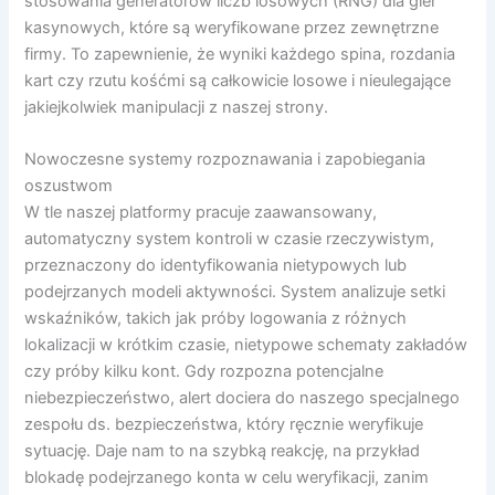
stosowania generatorów liczb losowych (RNG) dla gier
kasynowych, które są weryfikowane przez zewnętrzne
firmy. To zapewnienie, że wyniki każdego spina, rozdania
kart czy rzutu kośćmi są całkowicie losowe i nieulegające
jakiejkolwiek manipulacji z naszej strony.
Nowoczesne systemy rozpoznawania i zapobiegania
oszustwom
W tle naszej platformy pracuje zaawansowany,
automatyczny system kontroli w czasie rzeczywistym,
przeznaczony do identyfikowania nietypowych lub
podejrzanych modeli aktywności. System analizuje setki
wskaźników, takich jak próby logowania z różnych
lokalizacji w krótkim czasie, nietypowe schematy zakładów
czy próby kilku kont. Gdy rozpozna potencjalne
niebezpieczeństwo, alert dociera do naszego specjalnego
zespołu ds. bezpieczeństwa, który ręcznie weryfikuje
sytuację. Daje nam to na szybką reakcję, na przykład
blokadę podejrzanego konta w celu weryfikacji, zanim