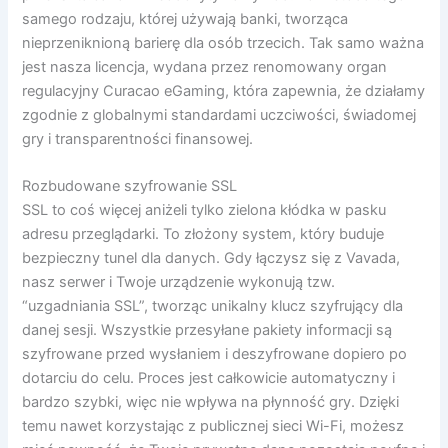
samego rodzaju, której używają banki, tworząca
nieprzeniknioną barierę dla osób trzecich. Tak samo ważna
jest nasza licencja, wydana przez renomowany organ
regulacyjny Curacao eGaming, która zapewnia, że działamy
zgodnie z globalnymi standardami uczciwości, świadomej
gry i transparentności finansowej.
Rozbudowane szyfrowanie SSL
SSL to coś więcej aniżeli tylko zielona kłódka w pasku
adresu przeglądarki. To złożony system, który buduje
bezpieczny tunel dla danych. Gdy łączysz się z Vavada,
nasz serwer i Twoje urządzenie wykonują tzw.
“uzgadniania SSL”, tworząc unikalny klucz szyfrujący dla
danej sesji. Wszystkie przesyłane pakiety informacji są
szyfrowane przed wysłaniem i deszyfrowane dopiero po
dotarciu do celu. Proces jest całkowicie automatyczny i
bardzo szybki, więc nie wpływa na płynność gry. Dzięki
temu nawet korzystając z publicznej sieci Wi-Fi, możesz