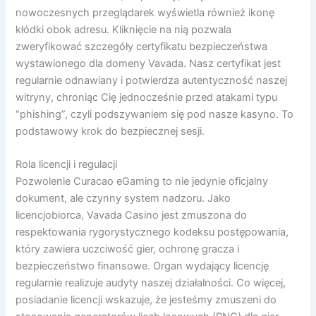
nowoczesnych przeglądarek wyświetla również ikonę
kłódki obok adresu. Kliknięcie na nią pozwala
zweryfikować szczegóły certyfikatu bezpieczeństwa
wystawionego dla domeny Vavada. Nasz certyfikat jest
regularnie odnawiany i potwierdza autentyczność naszej
witryny, chroniąc Cię jednocześnie przed atakami typu
“phishing”, czyli podszywaniem się pod nasze kasyno. To
podstawowy krok do bezpiecznej sesji.
Rola licencji i regulacji
Pozwolenie Curacao eGaming to nie jedynie oficjalny
dokument, ale czynny system nadzoru. Jako
licencjobiorca, Vavada Casino jest zmuszona do
respektowania rygorystycznego kodeksu postępowania,
który zawiera uczciwość gier, ochronę gracza i
bezpieczeństwo finansowe. Organ wydający licencję
regularnie realizuje audyty naszej działalności. Co więcej,
posiadanie licencji wskazuje, że jesteśmy zmuszeni do