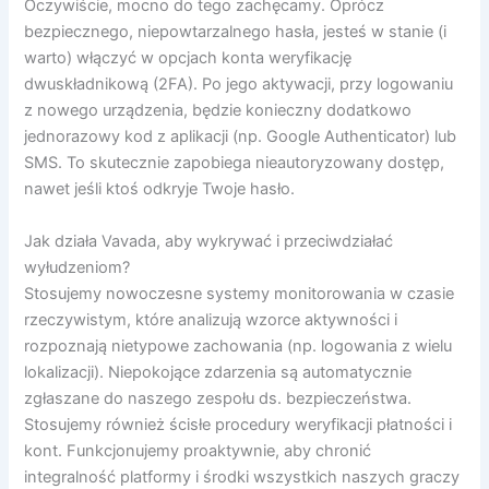
Oczywiście, mocno do tego zachęcamy. Oprócz
bezpiecznego, niepowtarzalnego hasła, jesteś w stanie (i
warto) włączyć w opcjach konta weryfikację
dwuskładnikową (2FA). Po jego aktywacji, przy logowaniu
z nowego urządzenia, będzie konieczny dodatkowo
jednorazowy kod z aplikacji (np. Google Authenticator) lub
SMS. To skutecznie zapobiega nieautoryzowany dostęp,
nawet jeśli ktoś odkryje Twoje hasło.
Jak działa Vavada, aby wykrywać i przeciwdziałać
wyłudzeniom?
Stosujemy nowoczesne systemy monitorowania w czasie
rzeczywistym, które analizują wzorce aktywności i
rozpoznają nietypowe zachowania (np. logowania z wielu
lokalizacji). Niepokojące zdarzenia są automatycznie
zgłaszane do naszego zespołu ds. bezpieczeństwa.
Stosujemy również ścisłe procedury weryfikacji płatności i
kont. Funkcjonujemy proaktywnie, aby chronić
integralność platformy i środki wszystkich naszych graczy