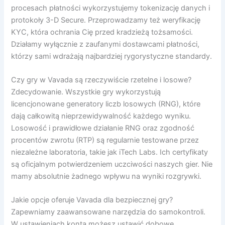
procesach płatności wykorzystujemy tokenizację danych i
protokoły 3-D Secure. Przeprowadzamy też weryfikację
KYC, która ochrania Cię przed kradzieżą tożsamości.
Działamy wyłącznie z zaufanymi dostawcami płatności,
którzy sami wdrażają najbardziej rygorystyczne standardy.
Czy gry w Vavada są rzeczywiście rzetelne i losowe?
Zdecydowanie. Wszystkie gry wykorzystują
licencjonowane generatory liczb losowych (RNG), które
dają całkowitą nieprzewidywalność każdego wyniku.
Losowość i prawidłowe działanie RNG oraz zgodność
procentów zwrotu (RTP) są regularnie testowane przez
niezależne laboratoria, takie jak iTech Labs. Ich certyfikaty
są oficjalnym potwierdzeniem uczciwości naszych gier. Nie
mamy absolutnie żadnego wpływu na wyniki rozgrywki.
Jakie opcje oferuje Vavada dla bezpiecznej gry?
Zapewniamy zaawansowane narzędzia do samokontroli.
W ustawieniach konta możesz ustawić dobowe,