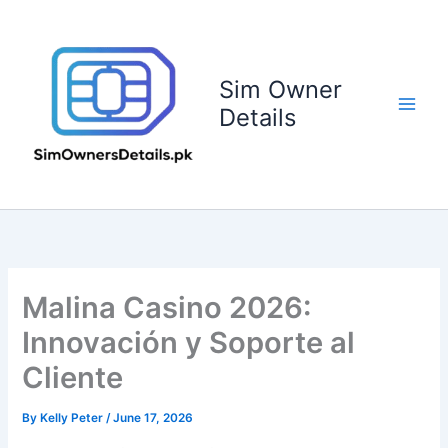
Skip
to
content
Sim Owner
Details
Malina Casino 2026:
Innovación y Soporte al
Cliente
By
Kelly Peter
/
June 17, 2026