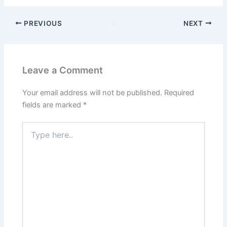
PREVIOUS
NEXT
Leave a Comment
Your email address will not be published.
Required
fields are marked
*
Type
here..