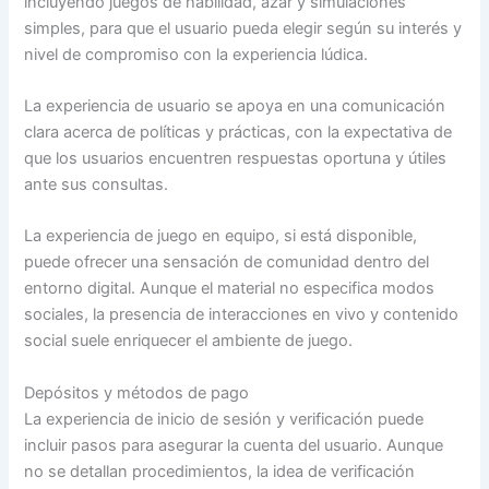
incluyendo juegos de habilidad, azar y simulaciones
simples, para que el usuario pueda elegir según su interés y
nivel de compromiso con la experiencia lúdica.
La experiencia de usuario se apoya en una comunicación
clara acerca de políticas y prácticas, con la expectativa de
que los usuarios encuentren respuestas oportuna y útiles
ante sus consultas.
La experiencia de juego en equipo, si está disponible,
puede ofrecer una sensación de comunidad dentro del
entorno digital. Aunque el material no especifica modos
sociales, la presencia de interacciones en vivo y contenido
social suele enriquecer el ambiente de juego.
Depósitos y métodos de pago
La experiencia de inicio de sesión y verificación puede
incluir pasos para asegurar la cuenta del usuario. Aunque
no se detallan procedimientos, la idea de verificación