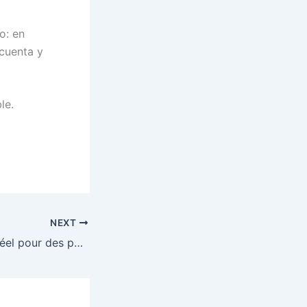
o: en
 cuenta y
le.
NEXT
Jouez en argent réel pour des personnes réelles au Golisimo Casino au Canada