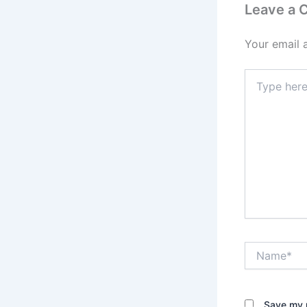
Leave a
Your email 
Type
here..
Name*
Save my n