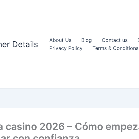
About Us
Blog
Contact us
er Details
Privacy Policy
Terms & Conditions
a casino 2026 – Cómo empez
ar con confianza