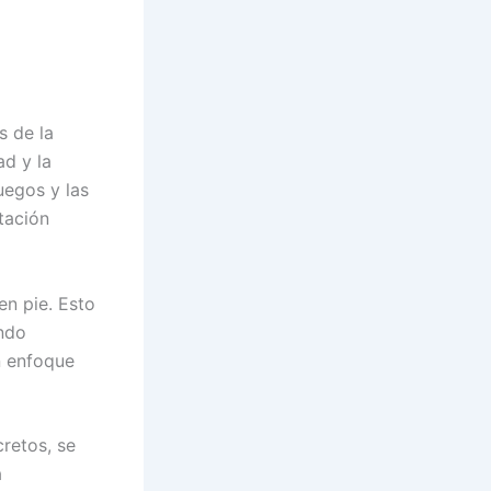
s de la
ad y la
uegos y las
tación
n pie. Esto
ando
n enfoque
cretos, se
a