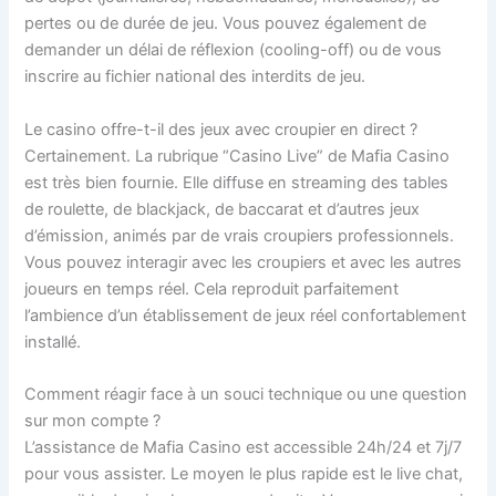
pertes ou de durée de jeu. Vous pouvez également de
demander un délai de réflexion (cooling-off) ou de vous
inscrire au fichier national des interdits de jeu.
Le casino offre-t-il des jeux avec croupier en direct ?
Certainement. La rubrique “Casino Live” de Mafia Casino
est très bien fournie. Elle diffuse en streaming des tables
de roulette, de blackjack, de baccarat et d’autres jeux
d’émission, animés par de vrais croupiers professionnels.
Vous pouvez interagir avec les croupiers et avec les autres
joueurs en temps réel. Cela reproduit parfaitement
l’ambience d’un établissement de jeux réel confortablement
installé.
Comment réagir face à un souci technique ou une question
sur mon compte ?
L’assistance de Mafia Casino est accessible 24h/24 et 7j/7
pour vous assister. Le moyen le plus rapide est le live chat,