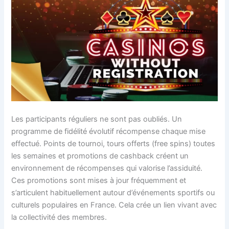
Les participants réguliers ne sont pas oubliés. Un
programme de fidélité évolutif récompense chaque mise
effectué. Points de tournoi, tours offerts (free spins) toutes
les semaines et promotions de cashback créent un
environnement de récompenses qui valorise l’assiduité.
Ces promotions sont mises à jour fréquemment et
s’articulent habituellement autour d’événements sportifs ou
culturels populaires en France. Cela crée un lien vivant avec
la collectivité des membres.